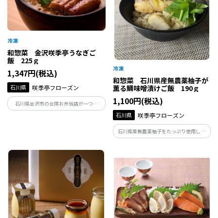
和惣菜 金沢咲季亭うなぎご
飯 225ｇ
1,347円(税込)
和惣菜 石川県産無農薬柚子が
石川県
咲季亭フローズン
薫る鯛味噌漬けご飯 190ｇ
1,100円(税込)
石川県金沢市の会席お弁当店が一つ一
つ、丁寧に手作りしているうなぎご飯で
石川県
咲季亭フローズン
す。ふっくらと厚みのあるうなぎとまるで
炊き立てのご飯が手軽に楽しめる、ボリ
石川県産無農薬柚子をたっぷり使用した
ュームのある食べ応えある逸品です。
柚子味噌で漬込み、ふっくら焼き上げた
鯛を、鯛出汁の炊込みご飯に。山椒と柚
子の香りに旨味がしっかり味わえる満足
度の高いご飯です。