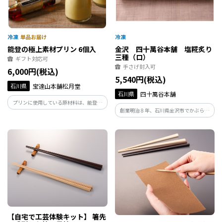
能登の極上素材プリン 6個入
金沢 四十萬谷本舗 塩糀炙り
三種（ロ）
ギフト対応可
手さげ封入可
6,000円(税込)
5,540円(税込)
石川県
宝達山本舗松月堂
石川県
四十萬谷本舗
プリンに使用している原材料は、能登産
創業明治８年、石川県金沢市でかぶら寿
大豆を使用し醸造した醤油、ハーブで育
しをはじめとする各種発酵食品をお届け
てた能登鶏の卵、能登の酪農家が生産し
しております「四十萬谷本舗」が、これ
た牛乳を使用しています。 お好みで味の
まで糀と向き合ってきた知恵を活かして
調節ができる「杉樽木桶醤油シロップ」
つくりました。
が付属します。
【自宅で工芸体験キット】 箸先