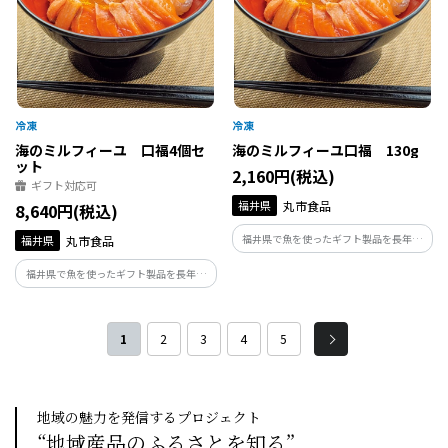
海のミルフィーユ 口福4個セ
海のミルフィーユ口福 130g
ット
2,160円(税込)
ギフト対応可
福井県
丸市食品
8,640円(税込)
福井県で魚を使ったギフト製品を長年開
福井県
丸市食品
発、販売している美飾遊膳が手がける海
福井県で魚を使ったギフト製品を長年開
のミルフィーユです。福井県産の海鮮と出
発、販売している美飾遊膳が手がける海
汁醤油のジュレをデザート状に仕立てた
のミルフィーユです。福井県産の海鮮と出
解凍するだけで食べられる海鮮丼の具で
汁醤油のジュレをデザート状に仕立てた
す。
1
2
3
4
5
解凍するだけで食べられる海鮮丼の具で
す。
地域の魅力を発信するプロジェクト
“地域産品のふるさとを知る”