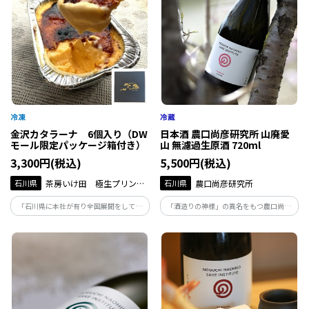
金沢カタラーナ 6個入り（DW
日本酒 農口尚彦研究所 山廃愛
モール限定パッケージ箱付き）
山 無濾過生原酒 720ml
3,300円(税込)
5,500円(税込)
石川県
茶房いけ田 極生プリン専
石川県
農口尚彦研究所
門店いけ田総本店
「石川県に本社が有り全国展開をしてい
「酒造りの神様」の異名をもつ農口尚彦
る極生プリン専門店が開発した第二弾の
によって醸された酒は、人生を捧げ、磨き
お土産商品が登場！「金沢カタラーナが
上げた味。地下93ｍから湧き出る霊峰白
完成しました！」
山の雪解け水で仕込む無濾過生原酒は絶
妙な吾味のバランスが整った味わいです。