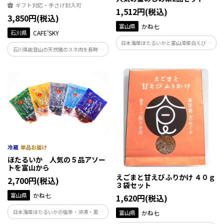
ギフト対応・手さげ封入可
1,512円(税込)
3,850円(税込)
富山県
かね七
石川県
CAFE’SKY
日本海産ほたるいかと富山湾産白えびで
石川県能登山の天然猪のスネ肉を長時間
作った人気の釜めしの素セットです。 釜
かけて熟成乾燥させて無添加ジャーキ
めしをお手軽にご家庭の食卓にぜひどう
ー。
ぞ。
ほたるいか 人気の５品アソー
トを富山から
えごまと甘えびふりかけ ４０ｇ
2,700円(税込)
３袋セット
富山県
かね七
1,620円(税込)
日本海産ほたるいかの塩辛・沖漬・黒作
富山県
かね七
り・粕漬・醤油漬わさび風味が各１袋、