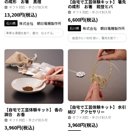
の成形 お箸 黒檀
【自宅で工芸体験キット】 箸先
の成形 お箸 能登ヒバ
ギフト対応・手さげ封入可
ギフト対応・手さげ封入可
13,200円(税込)
6,600円(税込)
石川県
株式会社 朝日電機製作所
石川県
株式会社 朝日電機製作所
重厚な黒檀を削り、磨き、仕上げる。本格
能登のヒバ材を使い、箸先を削り・磨
的な箸づくり体験。滑らかな質感と艶や
き・仕上げる体験です。木の香りとともに
かな黒が美しく、毎日の食卓を特別にし
進む工程は癒しの時間。日々使う道具を
てくれます。職人の技と美意識を感じる上
自ら仕上げることで、食への感謝を再認
質な一本に。
識できます。
【自宅で工芸体験キット】 水引
【自宅で工芸体験キット】 香の
結び アクセサリー
調合 お香
ギフト対応・手さげ封入可
ギフト対応・手さげ封入可
3,960円(税込)
3,960円(税込)