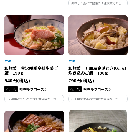
美味しく食べて健康に！健康成分として
合計５袋の人気の５品アソートを富山か
注目されるαｰリノレン酸がたっぷりの富
らお届けします。
山県産えごまと日本海産の甘えびの殻を
合わせた風味豊かなふりかけを、薬都・
富山からお届けします。
和惣菜 金沢咲季亭鮭生姜ご
和惣菜 五郎島金時ときのこの
飯 190ｇ
炊き込みご飯 190ｇ
940円(税込)
790円(税込)
石川県
咲季亭フローズン
石川県
咲季亭フローズン
石川県金沢市の会席お弁当店が一つ一
石川県金沢市の会席お弁当店が一つ一つ
つ、丁寧に手作りしている鮭生姜ご飯で
丁寧に手作りしている、きのこ炊き込み
す。下味を漬け込んだ鮭とたっぷりの生姜
ご飯です。たっぷりのきのこの旨味がご飯
を炊き込みました。生姜の香りと鮭の旨
にしっかり染みて、誰からも愛されるほ
味がぎゅっと詰まった美味しいご飯が手
っとする美味しさです。五郎島金時の甘さ
軽に楽しめます。
がアクセント。