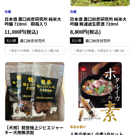
日本酒 農口尚彦研究所 純米大
日本酒 農口尚彦研究所 純米大
吟醸 720ml 桐箱入り
吟醸 無濾過生原酒 720ml
11,000円(税込)
8,800円(税込)
石川県
農口尚彦研究所
石川県
農口尚彦研究所
「酒造りの神様」の異名をもつ農口尚彦
「酒造りの神様」の異名をもつ農口尚彦
によって醸された酒は、人生を捧げ、磨き
によって醸された酒は、人生を捧げ、磨き
上げた味。地下93ｍから湧き出る霊峰白
上げた味。地下93ｍから湧き出る霊峰白
山の雪解け水で仕込む無濾過生原酒は絶
山の雪解け水で仕込む無濾過生原酒は絶
妙な吾味のバランスが整った味わいです。
妙な吾味のバランスが整った味わいです。
【犬用】能登極上ジビエジャー
キー犬用無添加
人気の釜めしの素2品セット