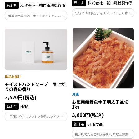
石川県
株式会社 朝日電機製作所
石川県
株式会社 朝日電機製作所
伝統の「梅結び」をモチーフにした水引
香道の世界では「香りを聞く」といいま
アクセサリーづくり。金属のような質感
す。5種の香材を好みの配合で調合。香袋
の特別素材を使い、初心者でも美しく仕
に仕立てることで、世界にひとつの“私の
上がります。結ぶ時間が、心を穏やかに整
香”の完成です。香りと向き合うひととき
える体験です。
が、心を整え、感性を研ぎ澄ませてくれ
ます。
モイストハンドソープ 雨上が
りの森の香り
3,520円(税込)
お徳用無着色辛子明太子並切
石川県
NAIA
1kg
3,600円(税込)
手肌にやさしいアミノ酸系ハンドソー
プ。能登ヒバ・ヒノキ・フランキンセン
福井県
丸市食品
スベースの清々しい雨上がりの森の香
り。発酵成分が、うるおいを守りながら
福井県でたらこ明太子を40年以上製造し
汚れだけをすっきりオフ。