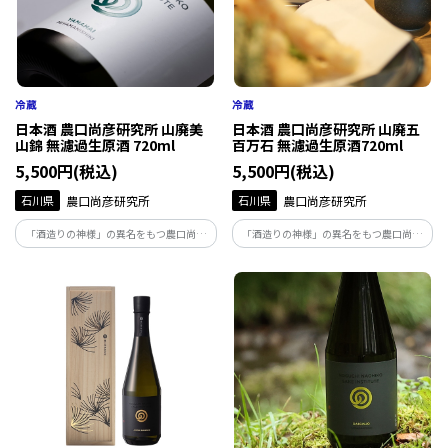
日本酒 農口尚彦研究所 山廃美
日本酒 農口尚彦研究所 山廃五
山錦 無濾過生原酒 720ml
百万石 無濾過生原酒720ml
5,500円(税込)
5,500円(税込)
石川県
農口尚彦研究所
石川県
農口尚彦研究所
「酒造りの神様」の異名をもつ農口尚彦
「酒造りの神様」の異名をもつ農口尚彦
によって醸された酒は、人生を捧げ、磨き
によって醸された酒は、人生を捧げ、磨き
上げた味。地下93ｍから湧き出る霊峰白
上げた味。地下93ｍから湧き出る霊峰白
山の雪解け水で仕込む無濾過生原酒は絶
山の雪解け水で仕込む無濾過生原酒は絶
妙な吾味のバランスが整った味わいです。
妙な吾味のバランスが整った味わいです。