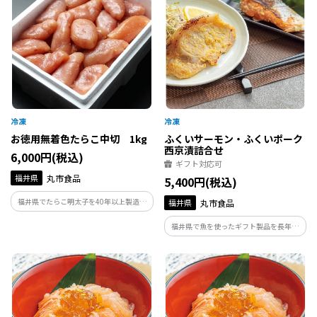
価格で。
お徳用無着色たらこ中切 1kg
ふくいサーモン・ふくいポーク
西京漬詰合せ
6,000円(税込)
ギフト対応可
福井県
丸市食品
5,400円(税込)
福井県でたらこ明太子を40年以上製造し
福井県
丸市食品
ている丸市食品が作るたらこです。製造の
福井県で魚を使ったギフト製品を長年開
過程で形が崩れてしまったものや、切れ
発、販売している美飾遊膳が手がけるふ
てしまったものだけを集めたお得用商品
くいサーモン・ふくいポーク西京漬詰め
です。味はギフト品と変わらずお得な価格
合わせです。焼くだけで食べられる福井が
で。
誇るブランドサーモン・豚の西京漬けで
す。