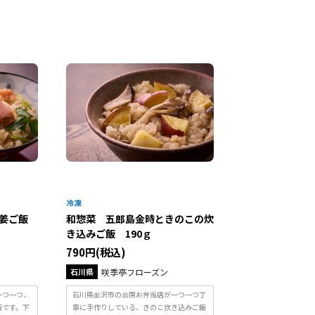
生姜ご飯
和惣菜 五郎島金時ときのこの炊
き込みご飯 190ｇ
790円(税込)
石川県
咲季亭フローズン
一つ一つ、
石川県金沢市の会席お弁当店が一つ一つ丁
飯です。下
寧に手作りしている、きのこ炊き込みご飯