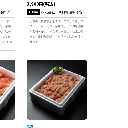
3,960円(税込)
機製作所
石川県
株式会社 朝日電機製作所
といいま
伝統の「梅結び」をモチーフにした水引ア
合。香袋
クセサリーづくり。金属のような質感の特
の“私の
別素材を使い、初心者でも美しく仕上がり
ひととき
ます。結ぶ時間が、心を穏やかに整える体
せてくれま
験です。