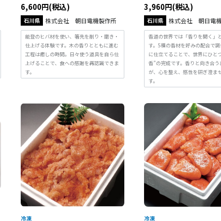
6,600円(税込)
3,960円(税込)
石川県
株式会社 朝日電機製作所
石川県
株式会社 朝日電
能登のヒバ材を使い、箸先を削り・磨き・
香道の世界では「香りを聞く」
仕上げる体験です。木の香りとともに進む
す。5種の香材を好みの配合で調
工程は癒しの時間。日々使う道具を自ら仕
に仕立てることで、世界にひとつ
上げることで、食への感謝を再認識できま
香”の完成です。香りと向き合う
す。
が、心を整え、感性を研ぎ澄ま
す。