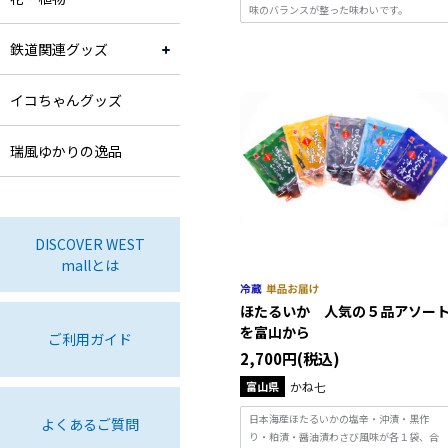
味のバランスが整った味わいです。
鉄道関連グッズ
イコちゃんグッズ
瑞風ゆかりの逸品
DISCOVER WEST
mallとは
ほたるいか 人気の５品アソー
を富山から
ご利用ガイド
2,700円(税込)
富山県
かね七
日本海産ほたるいかの塩辛・沖漬・黒作
よくあるご質問
り・粕漬・醤油漬わさび風味が各１袋、合