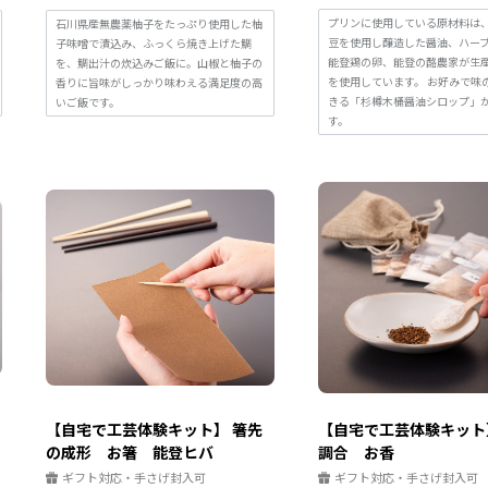
プリンに使用している原材料は
石川県産無農薬柚子をたっぷり使用した柚
豆を使用し醸造した醤油、ハー
子味噌で漬込み、ふっくら焼き上げた鯛
能登鶏の卵、能登の酪農家が生
を、鯛出汁の炊込みご飯に。山椒と柚子の
を使用しています。 お好みで味
香りに旨味がしっかり味わえる満足度の高
きる「杉樽木桶醤油シロップ」
いご飯です。
す。
【自宅で工芸体験キット】 箸先
【自宅で工芸体験キット
の成形 お箸 能登ヒバ
調合 お香
ギフト対応・手さげ封入可
ギフト対応・手さげ封入可