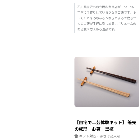
石川県金沢市の会席お弁当店が一つ一つ、
丁寧に手作りしているうなぎご飯です。ふ
っくらと厚みのあるうなぎとまるで炊き立
てのご飯が手軽に楽しめる、ボリュームの
ある食べ応えある逸品です。
【自宅で工芸体験キット】 箸先
の成形 お箸 黒檀
ギフト対応・手さげ封入可