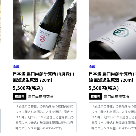
日本酒 農口尚彦研究所 山廃愛山
日本酒 農口尚彦研究所 
無濾過生原酒 720ml
錦 無濾過生原酒 720ml
5,500円(税込)
5,500円(税込)
石川県
農口尚彦研究所
石川県
農口尚彦研究所
「酒造りの神様」の異名をもつ農口尚彦に
「酒造りの神様」の異名をもつ
よって醸された酒は、人生を捧げ、磨き上
よって醸された酒は、人生を捧
げた味。地下93ｍから湧き出る霊峰白山の
げた味。地下93ｍから湧き出る
雪解け水で仕込む無濾過生原酒は絶妙な吾
雪解け水で仕込む無濾過生原酒
味のバランスが整った味わいです。
味のバランスが整った味わいで