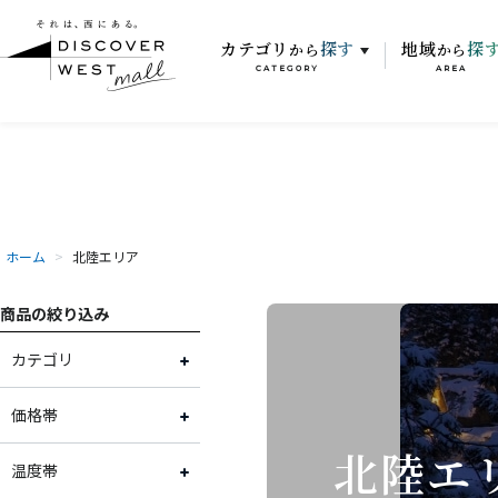
カテゴリ
探す
地域
探
から
から
CATEGORY
AREA
ホーム
>
北陸エリア
商品の絞り込み
カテゴリ
お肉
価格帯
北陸エ
お魚
～2,000円
温度帯