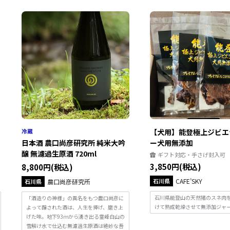
【犬用】能登極上ジビエ
日本酒 農口尚彦研究所 純米大吟
ー犬用無添加
醸 無濾過生原酒 720ml
ギフト対応・手さげ封入可
3,850円(税込)
8,800円(税込)
石川県
CAFE’SKY
石川県
農口尚彦研究所
石川県能登山の天然猪のスネ肉
「酒造りの神様」の異名をもつ農口尚彦に
けて熟成乾燥させて無添加ジャ
よって醸された酒は、人生を捧げ、磨き上
げた味。地下93ｍから湧き出る霊峰白山の
雪解け水で仕込む無濾過生原酒は絶妙な吾