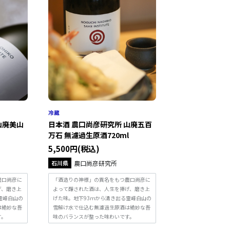
山廃美山
日本酒 農口尚彦研究所 山廃五百
万石 無濾過生原酒720ml
5,500円(税込)
石川県
農口尚彦研究所
農口尚彦に
「酒造りの神様」の異名をもつ農口尚彦に
げ、磨き上
よって醸された酒は、人生を捧げ、磨き上
霊峰白山の
げた味。地下93ｍから湧き出る霊峰白山の
は絶妙な吾
雪解け水で仕込む無濾過生原酒は絶妙な吾
す。
味のバランスが整った味わいです。