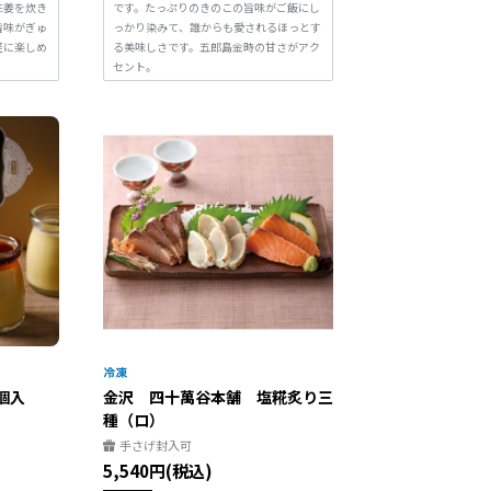
生姜を炊き
です。たっぷりのきのこの旨味がご飯にし
旨味がぎゅ
っかり染みて、誰からも愛されるほっとす
軽に楽しめ
る美味しさです。五郎島金時の甘さがアク
セント。
個入
金沢 四十萬谷本舗 塩糀炙り三
種（ロ）
手さげ封入可
5,540円(税込)