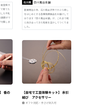
石川県
四十萬谷本舗
、能登産大
ブで育てた
創業明治８年、石川県金沢市でかぶら寿し
産した牛乳
をはじめとする各種発酵食品をお届けして
の調節がで
おります「四十萬谷本舗」が、これまで糀
が付属しま
と向き合ってきた知恵を活かしてつくりま
した。
】 香の
【自宅で工芸体験キット】 水引
結び アクセサリー
ギフト対応・手さげ封入可