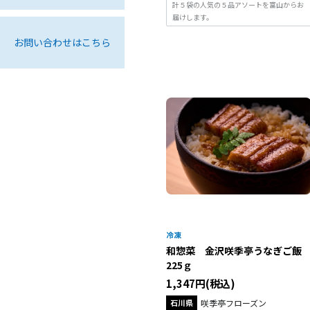
計５袋の人気の５品アソートを富山からお
届けします。
お問い合わせはこちら
和惣菜 金沢咲季亭うなぎご
225ｇ
1,347円(税込)
石川県
咲季亭フローズン