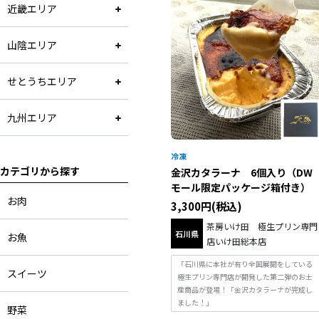
近畿エリア
山陰エリア
せとうちエリア
九州エリア
カテゴリから探す
金沢カタラーナ 6個入り（DW
モール限定パッケージ箱付き）
お肉
3,300円(税込)
茶房いけ田 極生プリン専門
石川県
お魚
店いけ田総本店
「石川県に本社が有り全国展開をしている
スイーツ
極生プリン専門店が開発した第二弾のお土
産商品が登場！「金沢カタラーナが完成し
ました！」
野菜