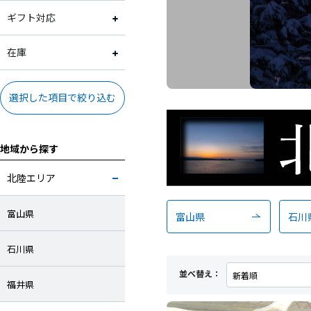
スイーツ
2,001円～3,000円
常温
ギフト対応
加工品
3,001円～4,000円
冷蔵
ギフト対応可
在庫
米・麺・パン
4,001円～5,000円
冷凍
ギフト対応不可
在庫あり
選択した項目で絞り込む
調味料
5,001円～10,000円
地域から探す
お酒
10,001円～
北陸エリア
お茶・飲料
富山県
富山県
石川
工芸品・雑貨
石川県
並べ替え：
福井県