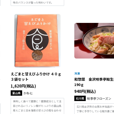
味のバランスが整った味わいです。
えごまと甘えびふりかけ ４０ｇ
ト
３袋セット
和惣菜 金沢咲季亭鮭
190ｇ
1,620円(税込)
940円(税込)
富山県
かね七
石川県
咲季亭フローズン
美味しく食べて健康に！健康成分として注
目されるαｰリノレン酸がたっぷりの富山県
石川県金沢市の会席お弁当店が
産えごまと日本海産の甘えびの殻を合わせ
丁寧に手作りしている鮭生姜ご