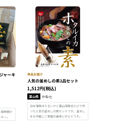
ジャーキ
人気の釜めしの素2品セット
1,512円(税込)
富山県
かね七
日本海産ほたるいかと富山湾産白えびで作
った人気の釜めしの素セットです。 釜めし
を長時間か
をお手軽にご家庭の食卓にぜひどうぞ。
ーキー。