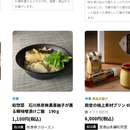
た風味豊かなふりかけを、薬都・富山から
味を漬け込んだ鮭とたっぷりの
お届けします。
込みました。生姜の香りと鮭の
っと詰まった美味しいご飯が手
ます。
飯
和惣菜 石川県産無農薬柚子が薫
能登の極上素材プリン 6
る鯛味噌漬けご飯 190ｇ
ギフト対応可
6,000円(税込)
1,100円(税込)
石川県
宝達山本舗松月堂
石川県
咲季亭フローズン