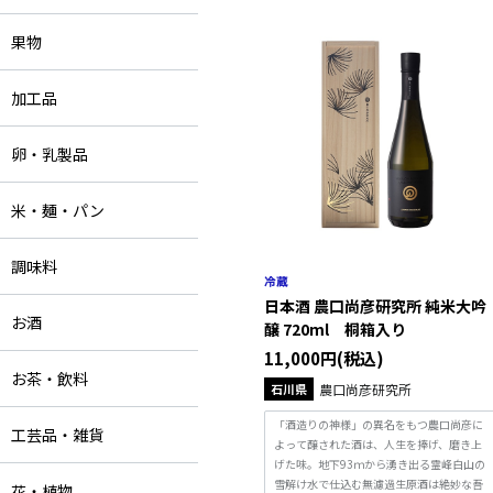
果物
加工品
卵・乳製品
米・麺・パン
調味料
日本酒 農口尚彦研究所 純米大吟
お酒
醸 720ml 桐箱入り
11,000円(税込)
お茶・飲料
石川県
農口尚彦研究所
「酒造りの神様」の異名をもつ農口尚彦に
工芸品・雑貨
よって醸された酒は、人生を捧げ、磨き上
げた味。地下93ｍから湧き出る霊峰白山の
雪解け水で仕込む無濾過生原酒は絶妙な吾
花・植物