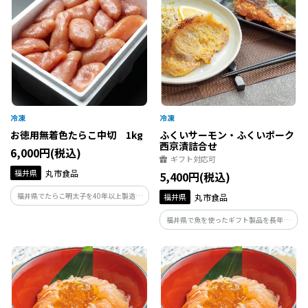
価格で。
お徳用無着色たらこ中切 1kg
ふくいサーモン・ふくいポーク
西京漬詰合せ
6,000円(税込)
ギフト対応可
福井県
丸市食品
5,400円(税込)
福井県でたらこ明太子を40年以上製造し
福井県
丸市食品
ている丸市食品が作るたらこです。製造の
福井県で魚を使ったギフト製品を長年開
過程で形が崩れてしまったものや、切れ
発、販売している美飾遊膳が手がけるふ
てしまったものだけを集めたお得用商品
くいサーモン・ふくいポーク西京漬詰め
です。味はギフト品と変わらずお得な価格
合わせです。焼くだけで食べられる福井が
で。
誇るブランドサーモン・豚の西京漬けで
す。