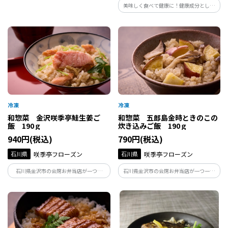
美味しく食べて健康に！健康成分として
合計５袋の人気の５品アソートを富山か
注目されるαｰリノレン酸がたっぷりの富
らお届けします。
山県産えごまと日本海産の甘えびの殻を
合わせた風味豊かなふりかけを、薬都・
富山からお届けします。
和惣菜 金沢咲季亭鮭生姜ご
和惣菜 五郎島金時ときのこの
飯 190ｇ
炊き込みご飯 190ｇ
940円(税込)
790円(税込)
石川県
咲季亭フローズン
石川県
咲季亭フローズン
石川県金沢市の会席お弁当店が一つ一
石川県金沢市の会席お弁当店が一つ一つ
つ、丁寧に手作りしている鮭生姜ご飯で
丁寧に手作りしている、きのこ炊き込み
す。下味を漬け込んだ鮭とたっぷりの生姜
ご飯です。たっぷりのきのこの旨味がご飯
を炊き込みました。生姜の香りと鮭の旨
にしっかり染みて、誰からも愛されるほ
味がぎゅっと詰まった美味しいご飯が手
っとする美味しさです。五郎島金時の甘さ
軽に楽しめます。
がアクセント。