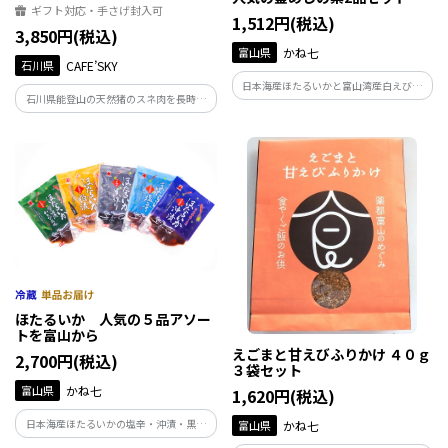
ギフト対応・手さげ封入可
1,512円(税込)
3,850円(税込)
富山県
かね七
石川県
CAFE’SKY
日本海産ほたるいかと富山湾産白えびで
石川県能登山の天然猪のスネ肉を長時間
作った人気の釜めしの素セットです。 釜
かけて熟成乾燥させて無添加ジャーキ
めしをお手軽にご家庭の食卓にぜひどう
ー。
ぞ。
ほたるいか 人気の５品アソー
トを富山から
えごまと甘えびふりかけ ４０ｇ
2,700円(税込)
３袋セット
富山県
かね七
1,620円(税込)
日本海産ほたるいかの塩辛・沖漬・黒作
富山県
かね七
り・粕漬・醤油漬わさび風味が各１袋、