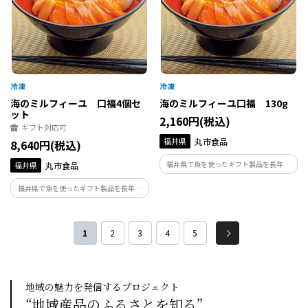
海のミルフィーユ 口福4個セ
海のミルフィーユ口福 130g
ット
2,160円(税込)
ギフト対応可
福井県
丸市食品
8,640円(税込)
福井県で魚を使ったギフト製品を長年開
福井県
丸市食品
発、販売している美飾遊膳が手がける海
福井県で魚を使ったギフト製品を長年開
のミルフィーユです。福井県産の海鮮と出
発、販売している美飾遊膳が手がける海
汁醤油のジュレをデザート状に仕立てた
のミルフィーユです。福井県産の海鮮と出
解凍するだけで食べられる海鮮丼の具で
汁醤油のジュレをデザート状に仕立てた
す。
1
2
3
4
5
解凍するだけで食べられる海鮮丼の具で
す。
地域の魅力を発信するプロジェクト
“地域産品のふるさとを知る”