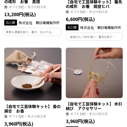
の成形 お箸 黒檀
【自宅で工芸体験キット】 箸先
の成形 お箸 能登ヒバ
ギフト対応・手さげ封入可
ギフト対応・手さげ封入可
13,200円(税込)
6,600円(税込)
石川県
株式会社 朝日電機製作所
石川県
株式会社 朝日電機製作所
重厚な黒檀を削り、磨き、仕上げる。本格
能登のヒバ材を使い、箸先を削り・磨
的な箸づくり体験。滑らかな質感と艶や
き・仕上げる体験です。木の香りとともに
かな黒が美しく、毎日の食卓を特別にし
進む工程は癒しの時間。日々使う道具を
てくれます。職人の技と美意識を感じる上
自ら仕上げることで、食への感謝を再認
質な一本に。
識できます。
【自宅で工芸体験キット】 水引
【自宅で工芸体験キット】 香の
結び アクセサリー
調合 お香
ギフト対応・手さげ封入可
ギフト対応・手さげ封入可
3,960円(税込)
3,960円(税込)