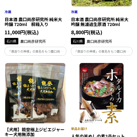
日本酒 農口尚彦研究所 純米大
日本酒 農口尚彦研究所 純米大
吟醸 720ml 桐箱入り
吟醸 無濾過生原酒 720ml
11,000円(税込)
8,800円(税込)
石川県
農口尚彦研究所
石川県
農口尚彦研究所
「酒造りの神様」の異名をもつ農口尚彦
「酒造りの神様」の異名をもつ農口尚彦
によって醸された酒は、人生を捧げ、磨き
によって醸された酒は、人生を捧げ、磨き
上げた味。地下93ｍから湧き出る霊峰白
上げた味。地下93ｍから湧き出る霊峰白
山の雪解け水で仕込む無濾過生原酒は絶
山の雪解け水で仕込む無濾過生原酒は絶
妙な吾味のバランスが整った味わいです。
妙な吾味のバランスが整った味わいです。
【犬用】能登極上ジビエジャー
キー犬用無添加
人気の釜めしの素2品セット