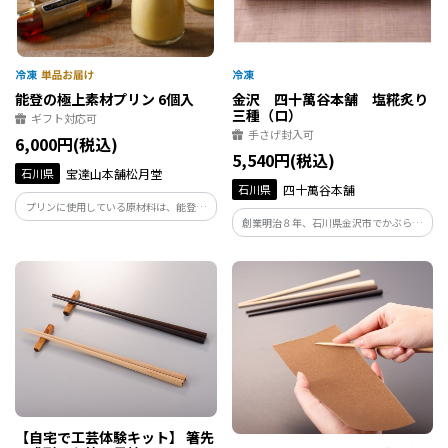
能登の極上素材プリン 6個入
金沢 四十萬谷本舗 塩糀炙り
三種（ロ）
ギフト対応可
手さげ封入可
6,000円(税込)
5,540円(税込)
石川県
宝達山本舗松月堂
石川県
四十萬谷本舗
プリンに使用している原材料は、能登産
創業明治８年、石川県金沢市でかぶら寿
大豆を使用し醸造した醤油、ハーブで育
しをはじめとする各種発酵食品をお届け
てた能登鶏の卵、能登の酪農家が生産し
しております「四十萬谷本舗」が、これ
た牛乳を使用しています。 お好みで味の
まで糀と向き合ってきた知恵を活かして
調節ができる「杉樽木桶醤油シロップ」
つくりました。
が付属します。
【自宅で工芸体験キット】 箸先