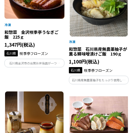
和惣菜 金沢咲季亭うなぎご
飯 225ｇ
1,347円(税込)
和惣菜 石川県産無農薬柚子が
石川県
咲季亭フローズン
薫る鯛味噌漬けご飯 190ｇ
1,100円(税込)
石川県金沢市の会席お弁当店が一つ一
つ、丁寧に手作りしているうなぎご飯で
石川県
咲季亭フローズン
す。ふっくらと厚みのあるうなぎとまるで
炊き立てのご飯が手軽に楽しめる、ボリ
石川県産無農薬柚子をたっぷり使用した
ュームのある食べ応えある逸品です。
柚子味噌で漬込み、ふっくら焼き上げた
鯛を、鯛出汁の炊込みご飯に。山椒と柚
子の香りに旨味がしっかり味わえる満足
度の高いご飯です。