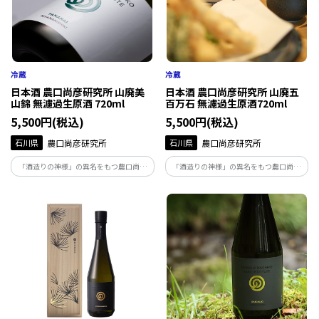
日本酒 農口尚彦研究所 山廃美
日本酒 農口尚彦研究所 山廃五
山錦 無濾過生原酒 720ml
百万石 無濾過生原酒720ml
5,500円(税込)
5,500円(税込)
石川県
農口尚彦研究所
石川県
農口尚彦研究所
「酒造りの神様」の異名をもつ農口尚彦
「酒造りの神様」の異名をもつ農口尚彦
によって醸された酒は、人生を捧げ、磨き
によって醸された酒は、人生を捧げ、磨き
上げた味。地下93ｍから湧き出る霊峰白
上げた味。地下93ｍから湧き出る霊峰白
山の雪解け水で仕込む無濾過生原酒は絶
山の雪解け水で仕込む無濾過生原酒は絶
妙な吾味のバランスが整った味わいです。
妙な吾味のバランスが整った味わいです。