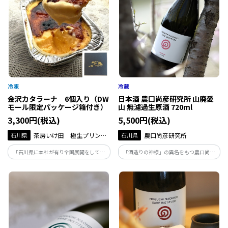
金沢カタラーナ 6個入り（DW
日本酒 農口尚彦研究所 山廃愛
モール限定パッケージ箱付き）
山 無濾過生原酒 720ml
3,300円(税込)
5,500円(税込)
石川県
茶房いけ田 極生プリン専
石川県
農口尚彦研究所
門店いけ田総本店
「石川県に本社が有り全国展開をしてい
「酒造りの神様」の異名をもつ農口尚彦
る極生プリン専門店が開発した第二弾の
によって醸された酒は、人生を捧げ、磨き
お土産商品が登場！「金沢カタラーナが
上げた味。地下93ｍから湧き出る霊峰白
完成しました！」
山の雪解け水で仕込む無濾過生原酒は絶
妙な吾味のバランスが整った味わいです。