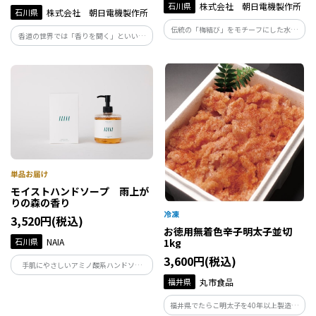
石川県
株式会社 朝日電機製作所
石川県
株式会社 朝日電機製作所
伝統の「梅結び」をモチーフにした水引
香道の世界では「香りを聞く」といいま
アクセサリーづくり。金属のような質感
す。5種の香材を好みの配合で調合。香袋
の特別素材を使い、初心者でも美しく仕
に仕立てることで、世界にひとつの“私の
上がります。結ぶ時間が、心を穏やかに整
香”の完成です。香りと向き合うひととき
える体験です。
が、心を整え、感性を研ぎ澄ませてくれ
ます。
モイストハンドソープ 雨上が
りの森の香り
3,520円(税込)
お徳用無着色辛子明太子並切
石川県
NAIA
1kg
3,600円(税込)
手肌にやさしいアミノ酸系ハンドソー
プ。能登ヒバ・ヒノキ・フランキンセン
福井県
丸市食品
スベースの清々しい雨上がりの森の香
り。発酵成分が、うるおいを守りながら
福井県でたらこ明太子を40年以上製造し
汚れだけをすっきりオフ。