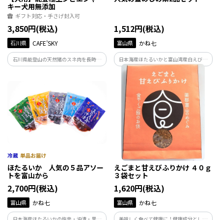
キー犬用無添加
ギフト対応・手さげ封入可
3,850円(税込)
1,512円(税込)
石川県
CAFE’SKY
富山県
かね七
石川県能登山の天然猪のスネ肉を長時間
日本海産ほたるいかと富山湾産白えびで
かけて熟成乾燥させて無添加ジャーキ
作った人気の釜めしの素セットです。 釜
ー。
めしをお手軽にご家庭の食卓にぜひどう
ぞ。
ほたるいか 人気の５品アソー
えごまと甘えびふりかけ ４０ｇ
トを富山から
３袋セット
2,700円(税込)
1,620円(税込)
富山県
かね七
富山県
かね七
日本海産ほたるいかの塩辛・沖漬・黒作
美味しく食べて健康に！健康成分として