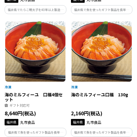
福井県でたらこ明太子を40年以上製造し
福井県で魚を使ったギフト製品を長年開
ている丸市食品が作るたらこです。製造の
発、販売している美飾遊膳が手がけるふ
過程で形が崩れてしまったものや、切れ
くいサーモン・ふくいポーク西京漬詰め
てしまったものだけを集めたお得用商品
合わせです。焼くだけで食べられる福井が
です。味はギフト品と変わらずお得な価格
誇るブランドサーモン・豚の西京漬けで
で。
す。
海のミルフィーユ 口福4個セ
海のミルフィーユ口福 130g
ット
ギフト対応可
8,640円(税込)
2,160円(税込)
福井県
丸市食品
福井県
丸市食品
福井県で魚を使ったギフト製品を長年開
福井県で魚を使ったギフト製品を長年開