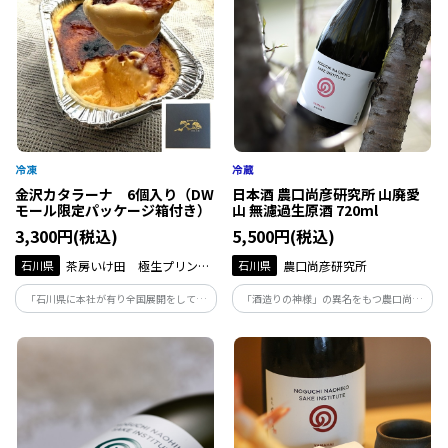
金沢カタラーナ 6個入り（DW
日本酒 農口尚彦研究所 山廃愛
モール限定パッケージ箱付き）
山 無濾過生原酒 720ml
3,300円(税込)
5,500円(税込)
石川県
茶房いけ田 極生プリン専
石川県
農口尚彦研究所
門店いけ田総本店
「石川県に本社が有り全国展開をしてい
「酒造りの神様」の異名をもつ農口尚彦
る極生プリン専門店が開発した第二弾の
によって醸された酒は、人生を捧げ、磨き
お土産商品が登場！「金沢カタラーナが
上げた味。地下93ｍから湧き出る霊峰白
完成しました！」
山の雪解け水で仕込む無濾過生原酒は絶
妙な吾味のバランスが整った味わいです。