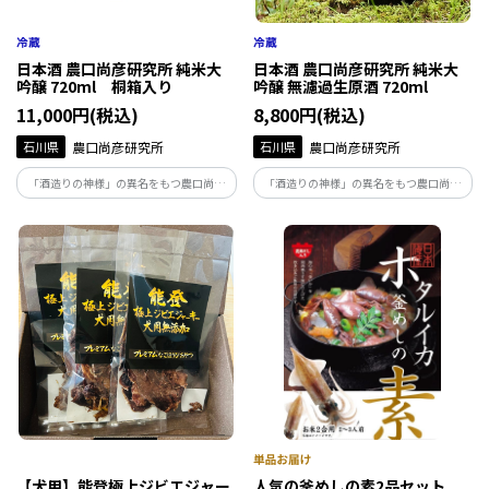
日本酒 農口尚彦研究所 純米大
日本酒 農口尚彦研究所 純米大
吟醸 720ml 桐箱入り
吟醸 無濾過生原酒 720ml
11,000円(税込)
8,800円(税込)
石川県
農口尚彦研究所
石川県
農口尚彦研究所
「酒造りの神様」の異名をもつ農口尚彦
「酒造りの神様」の異名をもつ農口尚彦
によって醸された酒は、人生を捧げ、磨き
によって醸された酒は、人生を捧げ、磨き
上げた味。地下93ｍから湧き出る霊峰白
上げた味。地下93ｍから湧き出る霊峰白
山の雪解け水で仕込む無濾過生原酒は絶
山の雪解け水で仕込む無濾過生原酒は絶
妙な吾味のバランスが整った味わいです。
妙な吾味のバランスが整った味わいです。
【犬用】能登極上ジビエジャー
人気の釜めしの素2品セット