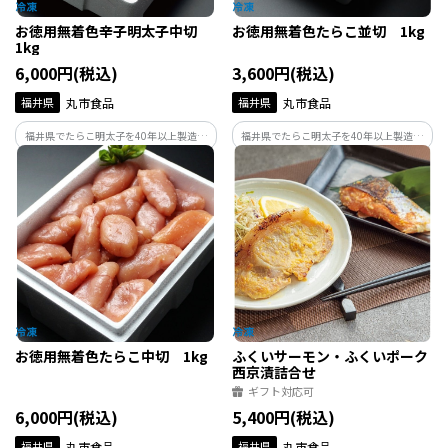
お徳用無着色辛子明太子中切
お徳用無着色たらこ並切 1kg
1kg
6,000円(税込)
3,600円(税込)
福井県
丸市食品
福井県
丸市食品
福井県でたらこ明太子を40年以上製造し
福井県でたらこ明太子を40年以上製造し
ている丸市食品が作る辛子明太子です。製
ている丸市食品が作るたらこです。製造の
造の過程で形が崩れてしまったものや、
過程で形が崩れてしまったものや、切れ
切れてしまったものだけを集めたお得用
てしまったものだけを集めたお得用商品
商品です。味はギフト品と変わらずお得な
です。味はギフト品と変わらずお得な価格
価格で。
で。
お徳用無着色たらこ中切 1kg
ふくいサーモン・ふくいポーク
西京漬詰合せ
ギフト対応可
6,000円(税込)
5,400円(税込)
福井県
丸市食品
福井県
丸市食品