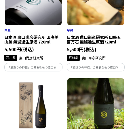
日本酒 農口尚彦研究所 山廃美
日本酒 農口尚彦研究所 山廃五
山錦 無濾過生原酒 720ml
百万石 無濾過生原酒720ml
5,500円(税込)
5,500円(税込)
石川県
農口尚彦研究所
石川県
農口尚彦研究所
「酒造りの神様」の異名をもつ農口尚彦
「酒造りの神様」の異名をもつ農口尚彦
によって醸された酒は、人生を捧げ、磨き
によって醸された酒は、人生を捧げ、磨き
上げた味。地下93ｍから湧き出る霊峰白
上げた味。地下93ｍから湧き出る霊峰白
山の雪解け水で仕込む無濾過生原酒は絶
山の雪解け水で仕込む無濾過生原酒は絶
妙な吾味のバランスが整った味わいです。
妙な吾味のバランスが整った味わいです。