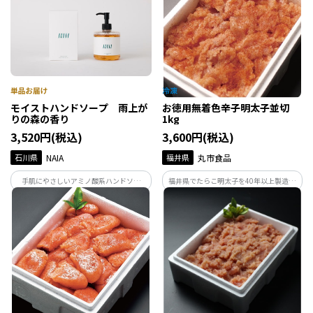
が、心を整え、感性を研ぎ澄ませてくれ
える体験です。
ます。
モイストハンドソープ 雨上が
お徳用無着色辛子明太子並切
りの森の香り
1kg
3,520円(税込)
3,600円(税込)
石川県
NAIA
福井県
丸市食品
手肌にやさしいアミノ酸系ハンドソー
福井県でたらこ明太子を40年以上製造し
プ。能登ヒバ・ヒノキ・フランキンセン
ている丸市食品が作る辛子明太子です。製
スベースの清々しい雨上がりの森の香
造の過程で形が崩れてしまったものや、
り。発酵成分が、うるおいを守りながら
切れてしまったものだけを集めたお得用
汚れだけをすっきりオフ。
商品です。味はギフト品と変わらずお得な
価格で。