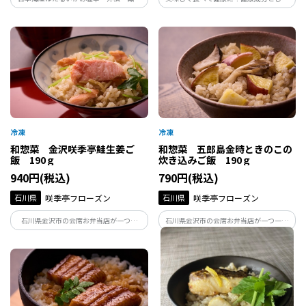
り・粕漬・醤油漬わさび風味が各１袋、
注目されるαｰリノレン酸がたっぷりの富
合計５袋の人気の５品アソートを富山か
山県産えごまと日本海産の甘えびの殻を
らお届けします。
合わせた風味豊かなふりかけを、薬都・
富山からお届けします。
和惣菜 金沢咲季亭鮭生姜ご
和惣菜 五郎島金時ときのこの
飯 190ｇ
炊き込みご飯 190ｇ
940円(税込)
790円(税込)
石川県
咲季亭フローズン
石川県
咲季亭フローズン
石川県金沢市の会席お弁当店が一つ一
石川県金沢市の会席お弁当店が一つ一つ
つ、丁寧に手作りしている鮭生姜ご飯で
丁寧に手作りしている、きのこ炊き込み
す。下味を漬け込んだ鮭とたっぷりの生姜
ご飯です。たっぷりのきのこの旨味がご飯
を炊き込みました。生姜の香りと鮭の旨
にしっかり染みて、誰からも愛されるほ
味がぎゅっと詰まった美味しいご飯が手
っとする美味しさです。五郎島金時の甘さ
軽に楽しめます。
がアクセント。