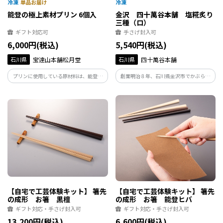
能登の極上素材プリン 6個入
金沢 四十萬谷本舗 塩糀炙り
三種（ロ）
ギフト対応可
手さげ封入可
6,000円(税込)
5,540円(税込)
石川県
宝達山本舗松月堂
石川県
四十萬谷本舗
プリンに使用している原材料は、能登産
創業明治８年、石川県金沢市でかぶら寿
大豆を使用し醸造した醤油、ハーブで育
しをはじめとする各種発酵食品をお届け
てた能登鶏の卵、能登の酪農家が生産し
しております「四十萬谷本舗」が、これ
た牛乳を使用しています。 お好みで味の
まで糀と向き合ってきた知恵を活かして
調節ができる「杉樽木桶醤油シロップ」
つくりました。
が付属します。
【自宅で工芸体験キット】 箸先
【自宅で工芸体験キット】 箸先
の成形 お箸 黒檀
の成形 お箸 能登ヒバ
ギフト対応・手さげ封入可
ギフト対応・手さげ封入可
13,200円(税込)
6,600円(税込)