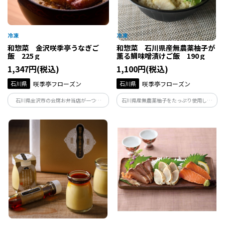
和惣菜 金沢咲季亭うなぎご
和惣菜 石川県産無農薬柚子が
飯 225ｇ
薫る鯛味噌漬けご飯 190ｇ
1,347円(税込)
1,100円(税込)
石川県
咲季亭フローズン
石川県
咲季亭フローズン
石川県金沢市の会席お弁当店が一つ一
石川県産無農薬柚子をたっぷり使用した
つ、丁寧に手作りしているうなぎご飯で
柚子味噌で漬込み、ふっくら焼き上げた
す。ふっくらと厚みのあるうなぎとまるで
鯛を、鯛出汁の炊込みご飯に。山椒と柚
炊き立てのご飯が手軽に楽しめる、ボリ
子の香りに旨味がしっかり味わえる満足
ュームのある食べ応えある逸品です。
度の高いご飯です。