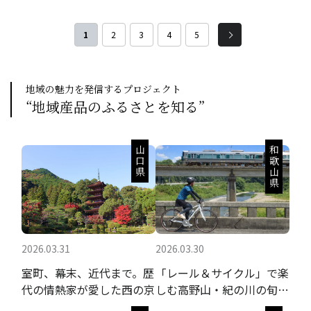
発、販売している美飾遊膳が手がける海
発、販売している美飾遊膳が手がける海
のミルフィーユです。福井県産の海鮮と出
のミルフィーユです。福井県産の海鮮と出
汁醤油のジュレをデザート状に仕立てた
汁醤油のジュレをデザート状に仕立てた
1
2
3
4
5
解凍するだけで食べられる海鮮丼の具で
解凍するだけで食べられる海鮮丼の具で
す。
す。
地域の魅力を発信するプロジェクト
“地域産品のふるさとを知る”
山口県
和歌山県
2026.03.31
2026.03.30
室町、幕末、近代まで。歴
「レール＆サイクル」で楽
代の情熱家が愛した西の京
しむ高野山・紀の川の旬の
果実と聖地巡礼