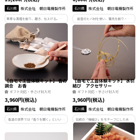
石川県
株式会社 朝日電機製作所
石川県
株式会社 朝日電機製作所
重厚な黒檀を削り、磨き、仕上げる。本格
能登のヒバ材を使い、箸先を削り・磨
的な箸づくり体験。滑らかな質感と艶や
き・仕上げる体験です。木の香りとともに
かな黒が美しく、毎日の食卓を特別にし
進む工程は癒しの時間。日々使う道具を
てくれます。職人の技と美意識を感じる上
自ら仕上げることで、食への感謝を再認
質な一本に。
識できます。
【自宅で工芸体験キット】 香の
【自宅で工芸体験キット】 水引
調合 お香
結び アクセサリー
ギフト対応・手さげ封入可
ギフト対応・手さげ封入可
3,960円(税込)
3,960円(税込)
石川県
株式会社 朝日電機製作所
石川県
株式会社 朝日電機製作所
香道の世界では「香りを聞く」といいま
伝統の「梅結び」をモチーフにした水引
す。5種の香材を好みの配合で調合。香袋
アクセサリーづくり。金属のような質感
に仕立てることで、世界にひとつの“私の
の特別素材を使い、初心者でも美しく仕
香”の完成です。香りと向き合うひととき
上がります。結ぶ時間が、心を穏やかに整