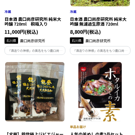
日本酒 農口尚彦研究所 純米大
日本酒 農口尚彦研究所 純米大
吟醸 720ml 桐箱入り
吟醸 無濾過生原酒 720ml
11,000円(税込)
8,800円(税込)
石川県
農口尚彦研究所
石川県
農口尚彦研究所
「酒造りの神様」の異名をもつ農口尚彦
「酒造りの神様」の異名をもつ農口尚彦
によって醸された酒は、人生を捧げ、磨き
によって醸された酒は、人生を捧げ、磨き
上げた味。地下93ｍから湧き出る霊峰白
上げた味。地下93ｍから湧き出る霊峰白
山の雪解け水で仕込む無濾過生原酒は絶
山の雪解け水で仕込む無濾過生原酒は絶
妙な吾味のバランスが整った味わいです。
妙な吾味のバランスが整った味わいです。
【犬用】能登極上ジビエジャー
人気の釜めしの素2品セット