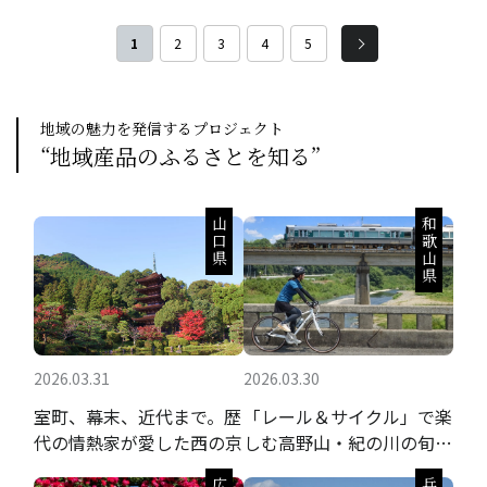
のミルフィーユです。福井県産の海鮮と出
のミルフィーユです。福井県産の海鮮と出
汁醤油のジュレをデザート状に仕立てた
汁醤油のジュレをデザート状に仕立てた
1
2
3
4
5
解凍するだけで食べられる海鮮丼の具で
解凍するだけで食べられる海鮮丼の具で
す。
す。
地域の魅力を発信するプロジェクト
“地域産品のふるさとを知る”
山口県
和歌山県
2026.03.31
2026.03.30
室町、幕末、近代まで。歴
「レール＆サイクル」で楽
代の情熱家が愛した西の京
しむ高野山・紀の川の旬の
果実と聖地巡礼