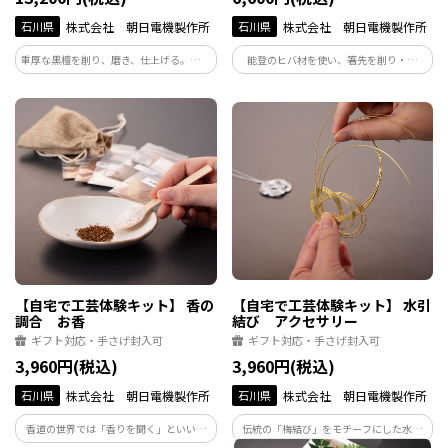
石川県
株式会社 朝日電機製作所
石川県
株式会社 朝日電機製作所
重厚な黒檀を削り、磨き、仕上げる。本格
能登のヒバ材を使い、箸先を削り・磨
的な箸づくり体験。滑らかな質感と艶や
き・仕上げる体験です。木の香りとともに
かな黒が美しく、毎日の食卓を特別にし
進む工程は癒しの時間。日々使う道具を
てくれます。職人の技と美意識を感じる上
自ら仕上げることで、食への感謝を再認
質な一本に。
識できます。
【自宅で工芸体験キット】 香の
【自宅で工芸体験キット】 水引
調合 お香
結び アクセサリー
ギフト対応・手さげ封入可
ギフト対応・手さげ封入可
3,960円(税込)
3,960円(税込)
石川県
株式会社 朝日電機製作所
石川県
株式会社 朝日電機製作所
香道の世界では「香りを聞く」といいま
伝統の「梅結び」をモチーフにした水引
す。5種の香材を好みの配合で調合。香袋
アクセサリーづくり。金属のような質感