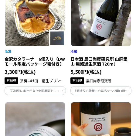
金沢カタラーナ 6個入り（DW
日本酒 農口尚彦研究所 山廃愛
モール限定パッケージ箱付き）
山 無濾過生原酒 720ml
3,300円(税込)
5,500円(税込)
石川県
茶房いけ田 極生プリン専
石川県
農口尚彦研究所
門店いけ田総本店
「石川県に本社が有り全国展開をしてい
「酒造りの神様」の異名をもつ農口尚彦
る極生プリン専門店が開発した第二弾の
によって醸された酒は、人生を捧げ、磨き
お土産商品が登場！「金沢カタラーナが
上げた味。地下93ｍから湧き出る霊峰白
完成しました！」
山の雪解け水で仕込む無濾過生原酒は絶
妙な吾味のバランスが整った味わいです。