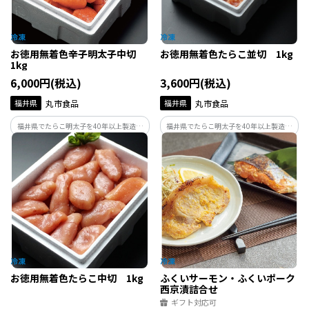
お徳用無着色辛子明太子中切
お徳用無着色たらこ並切 1kg
1kg
6,000円(税込)
3,600円(税込)
福井県
丸市食品
福井県
丸市食品
福井県でたらこ明太子を40年以上製造し
福井県でたらこ明太子を40年以上製造し
ている丸市食品が作る辛子明太子です。製
ている丸市食品が作るたらこです。製造の
造の過程で形が崩れてしまったものや、
過程で形が崩れてしまったものや、切れ
切れてしまったものだけを集めたお得用
てしまったものだけを集めたお得用商品
商品です。味はギフト品と変わらずお得な
です。味はギフト品と変わらずお得な価格
価格で。
で。
お徳用無着色たらこ中切 1kg
ふくいサーモン・ふくいポーク
西京漬詰合せ
ギフト対応可