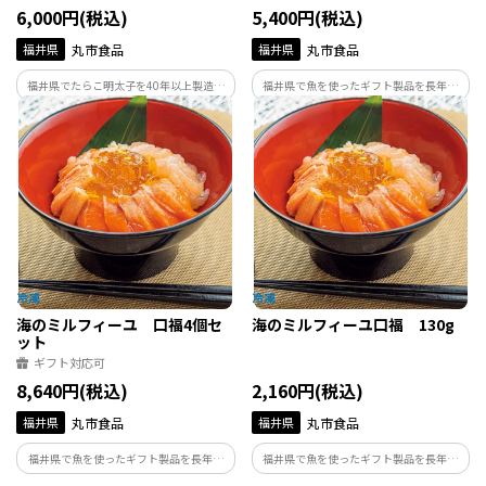
6,000円(税込)
5,400円(税込)
福井県
丸市食品
福井県
丸市食品
福井県でたらこ明太子を40年以上製造し
福井県で魚を使ったギフト製品を長年開
ている丸市食品が作るたらこです。製造の
発、販売している美飾遊膳が手がけるふ
過程で形が崩れてしまったものや、切れ
くいサーモン・ふくいポーク西京漬詰め
てしまったものだけを集めたお得用商品
合わせです。焼くだけで食べられる福井が
です。味はギフト品と変わらずお得な価格
誇るブランドサーモン・豚の西京漬けで
で。
す。
海のミルフィーユ 口福4個セ
海のミルフィーユ口福 130g
ット
ギフト対応可
8,640円(税込)
2,160円(税込)
福井県
丸市食品
福井県
丸市食品
福井県で魚を使ったギフト製品を長年開
福井県で魚を使ったギフト製品を長年開
発、販売している美飾遊膳が手がける海
発、販売している美飾遊膳が手がける海