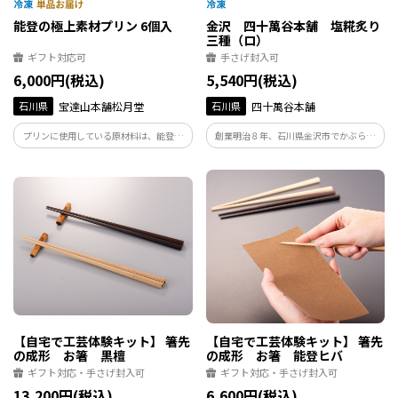
能登の極上素材プリン 6個入
金沢 四十萬谷本舗 塩糀炙り
三種（ロ）
ギフト対応可
手さげ封入可
6,000円(税込)
5,540円(税込)
石川県
宝達山本舗松月堂
石川県
四十萬谷本舗
プリンに使用している原材料は、能登産
創業明治８年、石川県金沢市でかぶら寿
大豆を使用し醸造した醤油、ハーブで育
しをはじめとする各種発酵食品をお届け
てた能登鶏の卵、能登の酪農家が生産し
しております「四十萬谷本舗」が、これ
た牛乳を使用しています。 お好みで味の
まで糀と向き合ってきた知恵を活かして
調節ができる「杉樽木桶醤油シロップ」
つくりました。
が付属します。
【自宅で工芸体験キット】 箸先
【自宅で工芸体験キット】 箸先
の成形 お箸 黒檀
の成形 お箸 能登ヒバ
ギフト対応・手さげ封入可
ギフト対応・手さげ封入可
13,200円(税込)
6,600円(税込)