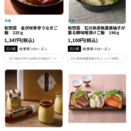
和惣菜 金沢咲季亭うなぎご
和惣菜 石川県産無農薬柚子が
飯 225ｇ
薫る鯛味噌漬けご飯 190ｇ
1,347円(税込)
1,100円(税込)
石川県
咲季亭フローズン
石川県
咲季亭フローズン
石川県金沢市の会席お弁当店が一つ一
石川県産無農薬柚子をたっぷり使用した
つ、丁寧に手作りしているうなぎご飯で
柚子味噌で漬込み、ふっくら焼き上げた
す。ふっくらと厚みのあるうなぎとまるで
鯛を、鯛出汁の炊込みご飯に。山椒と柚
炊き立てのご飯が手軽に楽しめる、ボリ
子の香りに旨味がしっかり味わえる満足
ュームのある食べ応えある逸品です。
度の高いご飯です。