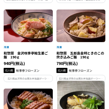
り・粕漬・醤油漬わさび風味が各１袋、
注目されるαｰリノレン酸がたっぷりの富
合計５袋の人気の５品アソートを富山か
山県産えごまと日本海産の甘えびの殻を
らお届けします。
合わせた風味豊かなふりかけを、薬都・
富山からお届けします。
和惣菜 金沢咲季亭鮭生姜ご
和惣菜 五郎島金時ときのこの
飯 190ｇ
炊き込みご飯 190ｇ
940円(税込)
790円(税込)
石川県
咲季亭フローズン
石川県
咲季亭フローズン
石川県金沢市の会席お弁当店が一つ一
石川県金沢市の会席お弁当店が一つ一つ
つ、丁寧に手作りしている鮭生姜ご飯で
丁寧に手作りしている、きのこ炊き込み
す。下味を漬け込んだ鮭とたっぷりの生姜
ご飯です。たっぷりのきのこの旨味がご飯
を炊き込みました。生姜の香りと鮭の旨
にしっかり染みて、誰からも愛されるほ
味がぎゅっと詰まった美味しいご飯が手
っとする美味しさです。五郎島金時の甘さ
軽に楽しめます。
がアクセント。