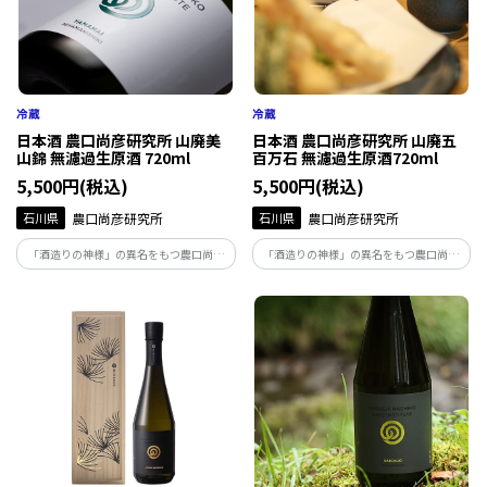
日本酒 農口尚彦研究所 山廃美
日本酒 農口尚彦研究所 山廃五
山錦 無濾過生原酒 720ml
百万石 無濾過生原酒720ml
5,500円(税込)
5,500円(税込)
石川県
農口尚彦研究所
石川県
農口尚彦研究所
「酒造りの神様」の異名をもつ農口尚彦
「酒造りの神様」の異名をもつ農口尚彦
によって醸された酒は、人生を捧げ、磨き
によって醸された酒は、人生を捧げ、磨き
上げた味。地下93ｍから湧き出る霊峰白
上げた味。地下93ｍから湧き出る霊峰白
山の雪解け水で仕込む無濾過生原酒は絶
山の雪解け水で仕込む無濾過生原酒は絶
妙な吾味のバランスが整った味わいです。
妙な吾味のバランスが整った味わいです。