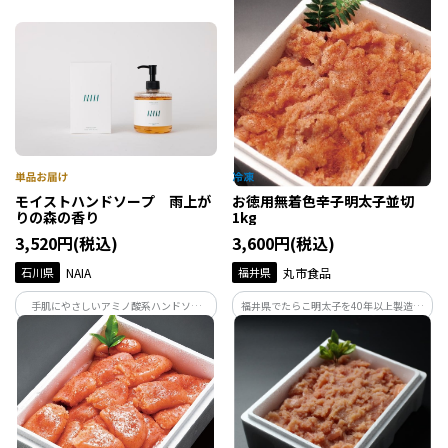
に仕立てることで、世界にひとつの“私の
の特別素材を使い、初心者でも美しく仕
香”の完成です。香りと向き合うひととき
上がります。結ぶ時間が、心を穏やかに整
が、心を整え、感性を研ぎ澄ませてくれ
える体験です。
ます。
モイストハンドソープ 雨上が
お徳用無着色辛子明太子並切
りの森の香り
1kg
3,520円(税込)
3,600円(税込)
石川県
NAIA
福井県
丸市食品
手肌にやさしいアミノ酸系ハンドソー
福井県でたらこ明太子を40年以上製造し
プ。能登ヒバ・ヒノキ・フランキンセン
ている丸市食品が作る辛子明太子です。製
スベースの清々しい雨上がりの森の香
造の過程で形が崩れてしまったものや、
り。発酵成分が、うるおいを守りながら
切れてしまったものだけを集めたお得用
汚れだけをすっきりオフ。
商品です。味はギフト品と変わらずお得な
価格で。