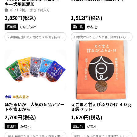
キー犬用無添加
ギフト対応・手さげ封入可
3,850円(税込)
1,512円(税込)
石川県
CAFE’SKY
富山県
かね七
石川県能登山の天然猪のスネ肉を長時間
日本海産ほたるいかと富山湾産白えびで
かけて熟成乾燥させて無添加ジャーキ
作った人気の釜めしの素セットです。 釜
ー。
めしをお手軽にご家庭の食卓にぜひどう
ぞ。
ほたるいか 人気の５品アソー
えごまと甘えびふりかけ ４０ｇ
トを富山から
３袋セット
2,700円(税込)
1,620円(税込)
富山県
かね七
富山県
かね七
日本海産ほたるいかの塩辛・沖漬・黒作
美味しく食べて健康に！健康成分として