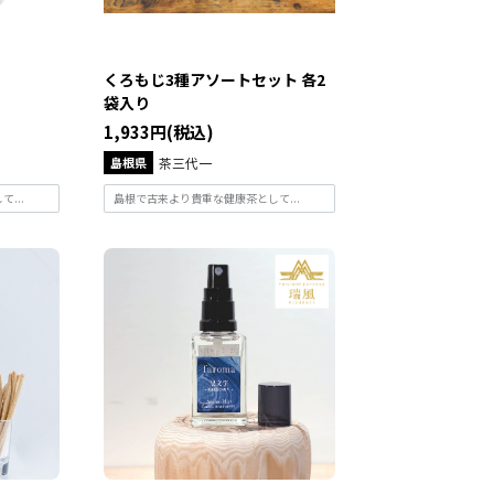
くろもじ3種アソートセット 各2
袋入り
1,933円(税込)
島根県
茶三代一
...
島根で古来より貴重な健康茶として...