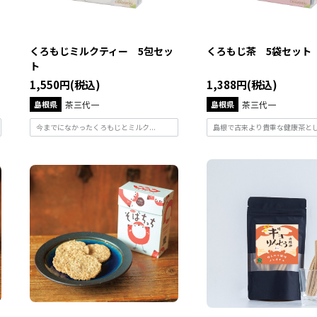
くろもじミルクティー 5包セッ
くろもじ茶 5袋セット
ト
1,550円(税込)
1,388円(税込)
島根県
茶三代一
島根県
茶三代一
今までになかったくろもじとミルク...
島根で古来より貴重な健康茶として