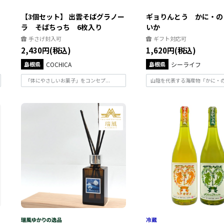
【3個セット】 出雲そばグラノー
ギョりんとう かに・の
ラ そばちっち 6枚入り
いか
手さげ封入可
ギフト対応可
2,430円(税込)
1,620円(税込)
島根県
COCHICA
島根県
シーライフ
「体にやさしいお菓子」をコンセプ...
山陰を代表する海産物「かに・のど