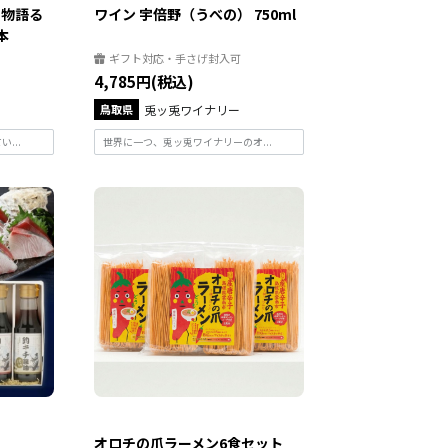
を物語る
ワイン 宇倍野（うべの） 750ml
本
ギフト対応・手さげ封入可
4,785円(税込)
鳥取県
兎ッ兎ワイナリー
...
世界に一つ、兎ッ兎ワイナリーのオ...
オロチの爪ラーメン6食セット