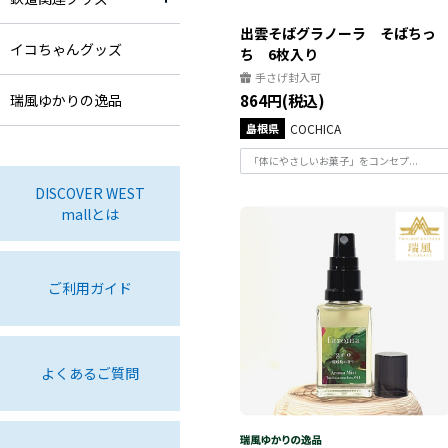
出雲そばグラノーラ そばちっ
イコちゃんグッズ
ち 6枚入り
手さげ封入可
瑞風ゆかりの逸品
864円(税込)
島根県
COCHICA
「体にやさしいお菓子」をコンセプ...
DISCOVER WEST
mallとは
ご利用ガイド
よくあるご質問