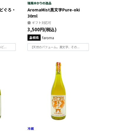
どぐろ・
AromaMist黒文字Pure-oki
30ml
ギフト対応可
3,500円(税込)
島根県
faroma
...
【天然のパフューム。黒文字、その...