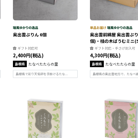
奥出雲ぷりん 6個
奥出雲前綿屋 奥出雲ぷり
個)・桂の木ばうむミニ(5個)
ギフト対応可
ギフト対応・手さげ封入可
2,400円(税込)
4,300円(税込)
島根県
たなべたたらの里
島根県
たなべたたらの里
島根県で彩り天佑卵を手掛けるたな...
島根県の奥出雲地方で、たなべ森の