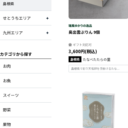
島根県
花・植物
せとうちエリア
奥出雲ぷりん 9個
九州エリア
ギフト対応可
3,600円(税込)
カテゴリから探す
島根県
たなべたたらの里
お肉
島根県で彩り天佑卵を手掛けるたな...
お魚
スイーツ
野菜
果物