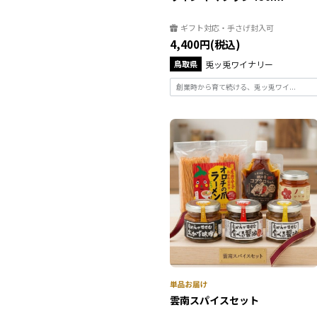
ギフト対応・手さげ封入可
4,400円(税込)
鳥取県
兎ッ兎ワイナリー
創業時から育て続ける、兎ッ兎ワイ...
雲南スパイスセット