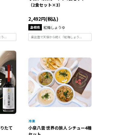
（2食セット×3）
2,492円(税込)
島根県
紅梅しょうゆ
...
奥出雲で天保から続く「紅梅しょう...
搾りたて
小泉八雲 世界の旅人 シチュー4種
セット