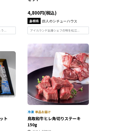
4,800円(税込)
島根県
巨人のシチューハウス
...
アイルランド出身シェフの味を松江...
ット
鳥取和牛ヒレ角切りステーキ
150g