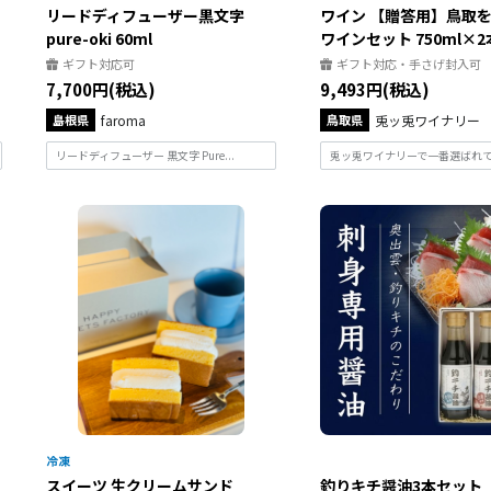
リードディフューザー黒文字
ワイン 【贈答用】鳥取
pure-oki 60ml
ワインセット 750ml×2
ギフト対応可
ギフト対応・手さげ封入可
7,700円(税込)
9,493円(税込)
島根県
faroma
鳥取県
兎ッ兎ワイナリー
リードディフューザー 黒文字 Pure...
兎ッ兎ワイナリーで一番選ばれてい
スイーツ 生クリームサンド
釣りキチ醤油3本セット