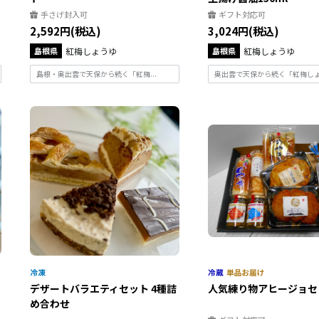
手さげ封入可
ギフト対応可
2,592円(税込)
3,024円(税込)
島根県
紅梅しょうゆ
島根県
紅梅しょうゆ
島根・奥出雲で天保から続く「紅梅...
奥出雲で天保から続く「紅梅しょう
デザートバラエティセット 4種詰
人気練り物アヒージョセ
め合わせ