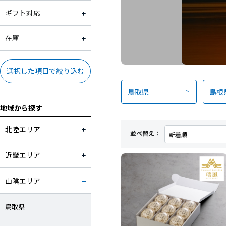
スイーツ
2,001円～3,000円
常温
ギフト対応
野菜
3,001円～4,000円
冷蔵
ギフト対応可
在庫
加工品
4,001円～5,000円
冷凍
ギフト対応不可
在庫あり
選択した項目で絞り込む
卵・乳製品
5,001円～10,000円
鳥取県
島根
地域から探す
米・麺・パン
10,001円～
北陸エリア
並べ替え：
調味料
近畿エリア
お酒
山陰エリア
お茶・飲料
鳥取県
工芸品・雑貨