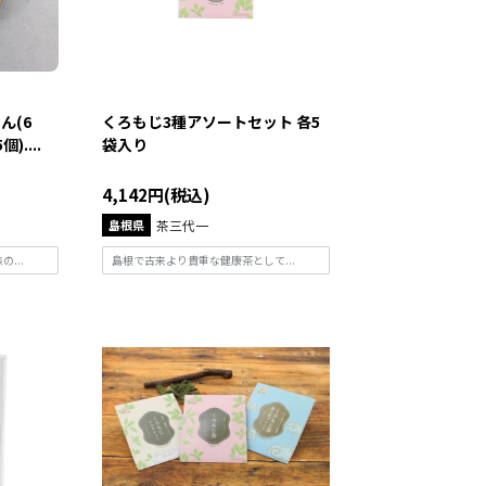
ん(6
くろもじ3種アソートセット 各5
....
袋入り
4,142円(税込)
島根県
茶三代一
...
島根で古来より貴重な健康茶として...