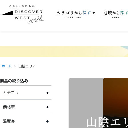
カテゴリ
探す
地域
探
から
から
CATEGORY
AREA
ホーム
>
山陰エリア
商品の絞り込み
カテゴリ
お肉
価格帯
山陰エ
お魚
～2,000円
温度帯