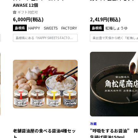
AWASE 12個
ギフト対応可
6,000円(税込)
2,419円(税込)
島根県
HAPPY SWEETS FACTORY
島根県
紅梅しょうゆ
島根県にある「HAPPY SWEETS FACTO...
奥出雲で天保から続く「紅梅しょう
老舗醤油屋の食べる醤油4種セッ
”呼吸をするお醤油” 
ト
生揚げ醤油150ml