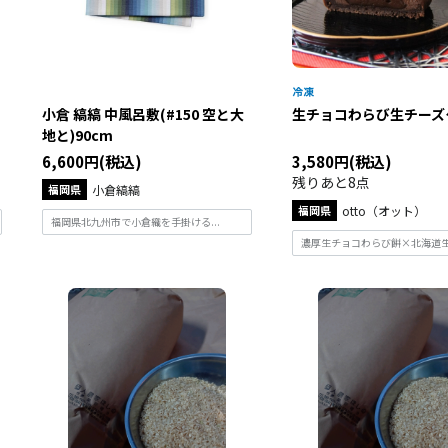
小倉 縞縞 中風呂敷(#150 空と大
生チョコわらび生チーズ
地と)90cm
6,600円(税込)
3,580円(税込)
残りあと8点
福岡県
小倉縞縞
福岡県
otto（オット）
福岡県北九州市で小倉織を手掛ける...
濃厚生チョコわらび餅×北海道生チ.