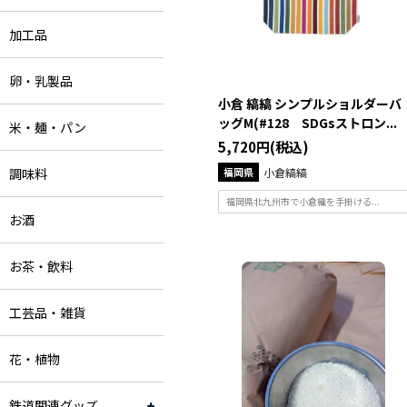
加工品
卵・乳製品
小倉 縞縞 シンプルショルダーバ
ッグM(#128 SDGsストロン...
米・麺・パン
5,720円(税込)
調味料
福岡県
小倉縞縞
福岡県北九州市で小倉織を手掛ける...
お酒
お茶・飲料
工芸品・雑貨
花・植物
鉄道関連グッズ