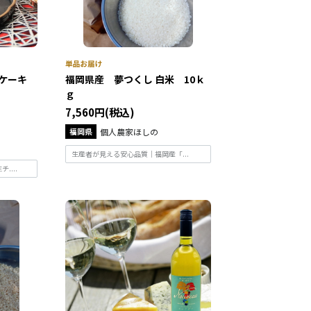
ケーキ
福岡県産 夢つくし 白米 10ｋ
ｇ
7,560円(税込)
福岡県
個人農家ほしの
生産者が見える安心品質｜福岡産「...
...