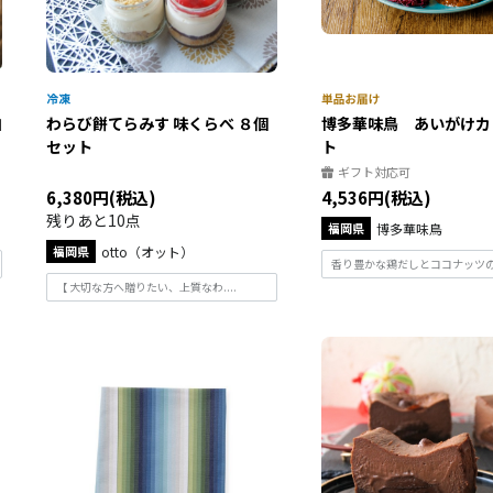
白
わらび餅てらみす 味くらべ ８個
博多華味鳥 あいがけカ
セット
ト
ギフト対応可
6,380円(税込)
4,536円(税込)
残りあと10点
福岡県
博多華味鳥
福岡県
otto（オット）
香り豊かな鶏だしとココナッツのま
【 大切な方へ贈りたい、上質なわ....