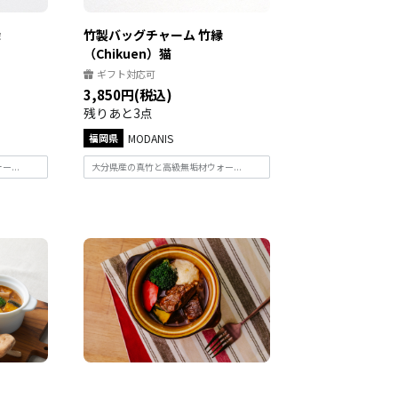
縁
竹製バッグチャーム 竹縁
（Chikuen）猫
ギフト対応可
3,850円(税込)
残りあと3点
福岡県
MODANIS
...
大分県産の真竹と高級無垢材ウォー...