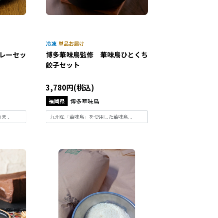
レーセッ
博多華味鳥監修 華味鳥ひとくち
餃子セット
3,780円(税込)
福岡県
博多華味鳥
...
九州産「華味鳥」を使用した華味鳥...