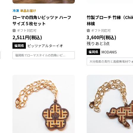
ローマの四角いピッツァ ハーフ
竹製ブローチ 竹縁（Chik
サイズ５枚セット
林檎
ギフト対応可
ギフト対応可
2,511円(税込)
3,600円(税込)
残りあと3点
福岡県
ピッツァアルターイオ
福岡県
MODANIS
福岡県でローマスタイルの四角いピ...
大分県産の真竹と高級無垢材ウォー