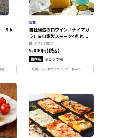
米 ５ｋ
自社醸造の白ワイン「ナイアガ
ラ」＆自家製スモーク4点セ....
ギフト対応可
5,000円(税込)
福岡県
ぶどうの樹
...
九州・五ヶ瀬産のナイアガラ種ぶど...