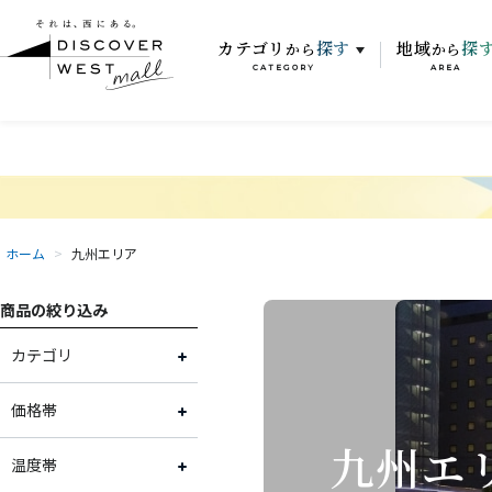
カテゴリ
探す
地域
探
から
から
CATEGORY
AREA
ホーム
>
九州エリア
商品の絞り込み
カテゴリ
お肉
価格帯
九州エ
お魚
～2,000円
温度帯