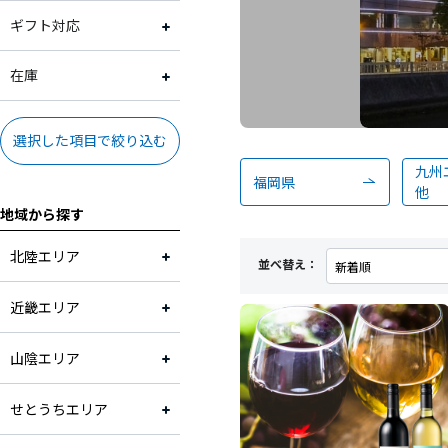
スイーツ
2,001円～3,000円
常温
ギフト対応
果物
3,001円～4,000円
冷蔵
ギフト対応可
在庫
加工品
4,001円～5,000円
冷凍
ギフト対応不可
在庫あり
選択した項目で絞り込む
九州
米・麺・パン
5,001円～10,000円
福岡県
他
地域から探す
調味料
10,001円～
北陸エリア
並べ替え：
お酒
近畿エリア
お茶・飲料
山陰エリア
工芸品・雑貨
せとうちエリア
花・植物