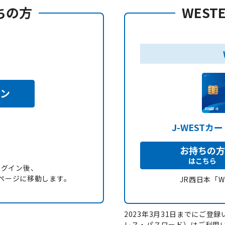
持ちの方
WEST
イン
J-WESTカ
お持ちの方
はこちら
ログイン後、
録」ページに移動します。
JR西日本「
2023年3月31日までにご登録い
レス・パスワード）はご利用