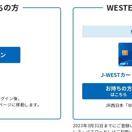
持ちの方
WEST
イン
J-WESTカ
お持ちの方
はこちら
ログイン後、
録」ページに移動します。
JR西日本「
2023年3月31日までにご登録い
レス・パスワード）はご利用