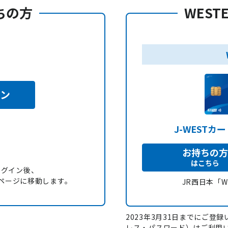
持ちの方
WEST
イン
J-WESTカ
お持ちの方
はこちら
ログイン後、
録」ページに移動します。
JR西日本「
2023年3月31日までにご登録い
レス・パスワード）はご利用