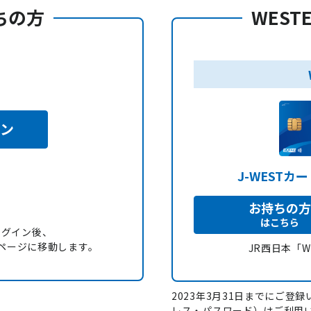
持ちの方
WEST
イン
J-WESTカ
お持ちの方
はこちら
ログイン後、
録」ページに移動します。
JR西日本「
2023年3月31日までにご登録い
レス・パスワード）はご利用