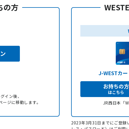
持ちの方
WEST
イン
J-WESTカ
お持ちの方
はこちら
ログイン後、
録」ページに移動します。
JR西日本「
2023年3月31日までにご登録い
レス・パスワード）はご利用