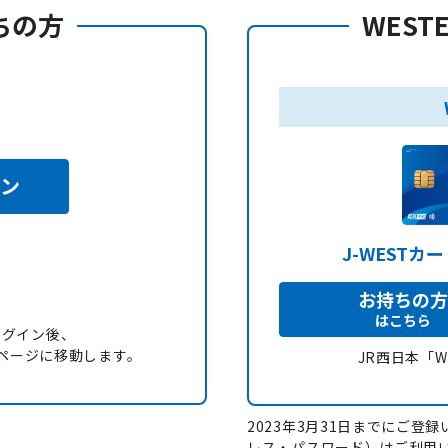
持ちの方
WEST
イン
J-WESTカ
お持ちの方
はこちら
ログイン後、
録」ページに移動します。
JR西日本「
2023年3月31日までにご登録い
レス・パスワード）はご利用