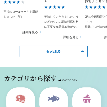
＞
おちょこセット
窯）
至福のロールケーキを堪能
しました（笑）
美味しくいだきました。う
JRの企画切符と
なぎのタレの調味料原材料
中です
に不要な食品添加物がなく
樽元でしか味わ
良かったです。
を頂いたり普段
詳細を見る
来ないお話しを
詳細を見る
詳
貴重な体験です
蔵巡りは暑さと
もっと見る
あり、もはや行
領域です
しかし真夏の太
だくでたどり着
頂くお酒の味と
カテゴリから探す
以外の何もので
CATEGORY
ん