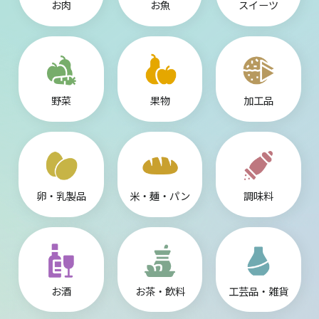
お肉
お魚
スイーツ
野菜
果物
加工品
卵・乳製品
米・麺・パン
調味料
お酒
お茶・飲料
工芸品・雑貨