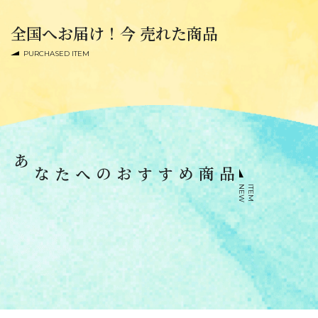
全国へお届け！今 売れた商品
PURCHASED ITEM
あなたへのおすすめ商品
N
E
W
I
T
E
M