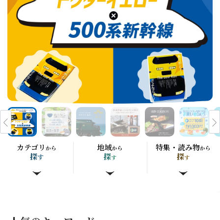
カテゴリ
地域
特集・読み物
から
から
から
探
探
探
す
す
す