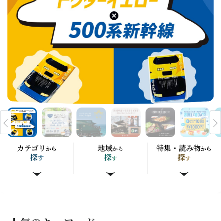
カテゴリ
地域
特集・読み物
から
から
から
探
探
探
す
す
す