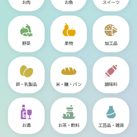
お肉
お魚
スイーツ
野菜
果物
加工品
卵・乳製品
米・麺・パン
調味料
お酒
お茶・飲料
工芸品・雑貨