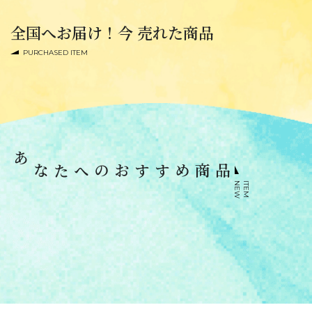
全国へお届け！今 売れた商品
PURCHASED ITEM
あなたへのおすすめ商品
N
E
W
I
T
E
M