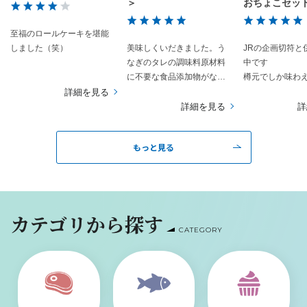
＞
おちょこセット
窯）
至福のロールケーキを堪能
しました（笑）
美味しくいだきました。う
JRの企画切符と
なぎのタレの調味料原材料
中です
に不要な食品添加物がなく
樽元でしか味わ
良かったです。
を頂いたり普段
詳細を見る
来ないお話しを
詳細を見る
詳
貴重な体験です
蔵巡りは暑さと
もっと見る
あり、もはや行
領域です
しかし真夏の太
だくでたどり着
頂くお酒の味と
カテゴリから探す
以外の何もので
CATEGORY
ん