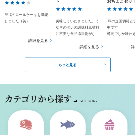
＞
おちょこセット
窯）
至福のロールケーキを堪能
しました（笑）
美味しくいだきました。う
JRの企画切符と
なぎのタレの調味料原材料
中です
に不要な食品添加物がなく
樽元でしか味わ
良かったです。
を頂いたり普段
詳細を見る
来ないお話しを
詳細を見る
詳
貴重な体験です
蔵巡りは暑さと
もっと見る
あり、もはや行
領域です
しかし真夏の太
だくでたどり着
頂くお酒の味と
カテゴリから探す
以外の何もので
CATEGORY
ん