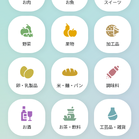
お肉
お魚
スイーツ
野菜
果物
加工品
卵・乳製品
米・麺・パン
調味料
お酒
お茶・飲料
工芸品・雑貨