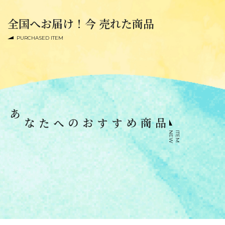
全国へお届け！今 売れた商品
PURCHASED ITEM
あなたへのおすすめ商品
N
E
W
I
T
E
M