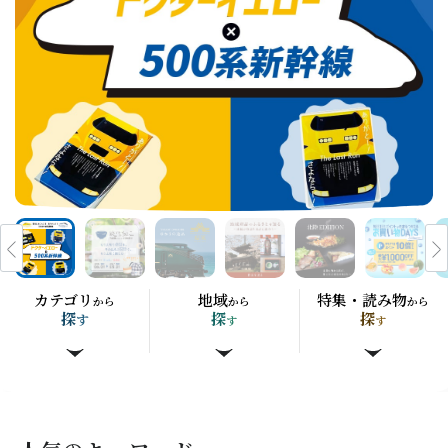
カテゴリ
地域
特集・読み物
から
から
から
探
探
探
す
す
す