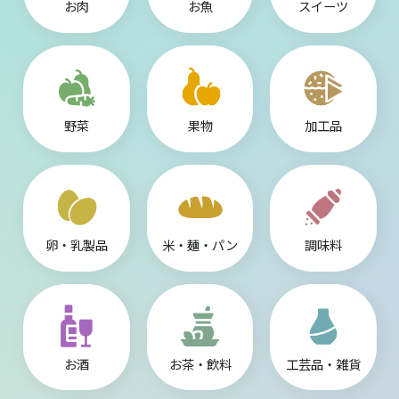
お肉
お魚
スイーツ
野菜
果物
加工品
卵・乳製品
米・麺・パン
調味料
お酒
お茶・飲料
工芸品・雑貨