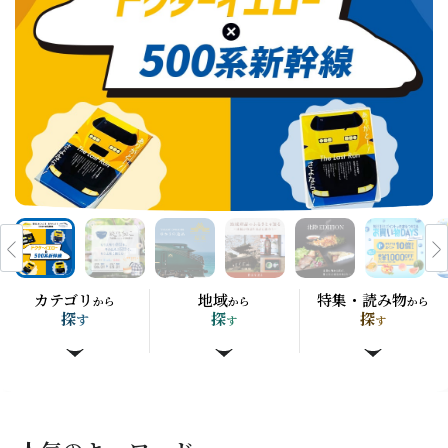
カテゴリ
地域
特集・読み物
から
から
から
探
探
探
す
す
す