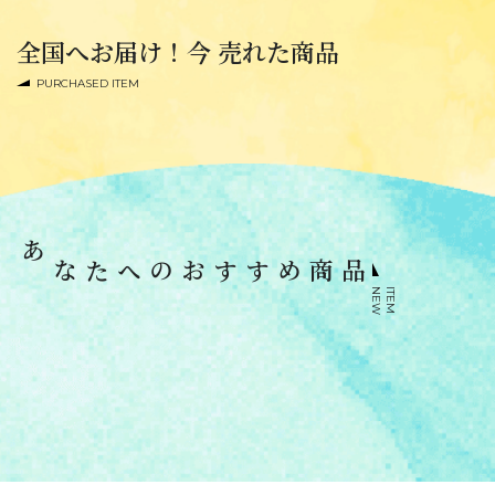
全国へお届け！今 売れた商品
PURCHASED ITEM
あなたへのおすすめ商品
N
E
W
I
T
E
M