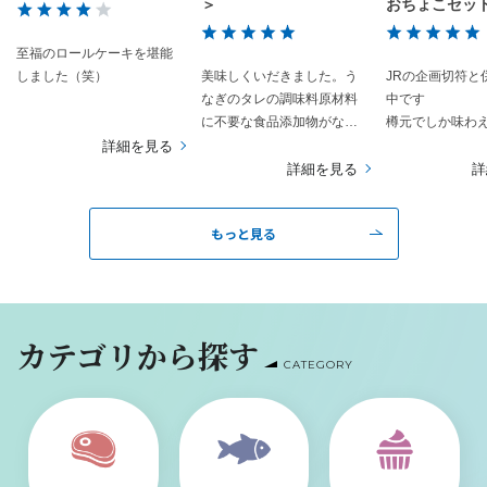
＞
おちょこセット
窯）
至福のロールケーキを堪能
しました（笑）
美味しくいだきました。う
JRの企画切符と
なぎのタレの調味料原材料
中です
に不要な食品添加物がなく
樽元でしか味わ
良かったです。
を頂いたり普段
詳細を見る
来ないお話しを
詳細を見る
詳
貴重な体験です
蔵巡りは暑さと
もっと見る
あり、もはや行
領域です
しかし真夏の太
だくでたどり着
頂くお酒の味と
カテゴリから探す
以外の何もので
CATEGORY
ん