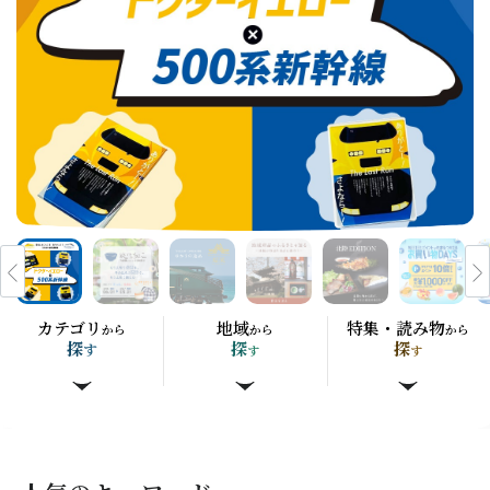
カテゴリ
地域
特集・読み物
から
から
から
探
探
探
す
す
す