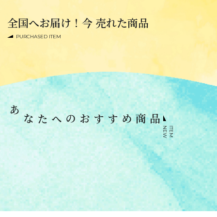
全国へお届け！今 売れた商品
PURCHASED ITEM
あなたへのおすすめ商品
N
E
W
I
T
E
M