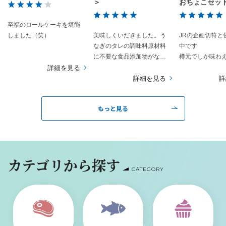
＞
おちょこセット
窯）
至福のロールケーキを堪能
しました（笑）
美味しくいだきました。う
JRの企画切符と
なぎのタレの調味料原材料
中です
に不要な食品添加物がなく
樽元でしか味わ
良かったです。
を頂いたり普段
詳細を見る
来ないお話しを
詳細を見る
詳
貴重な体験です
蔵巡りは暑さと
もっと見る
あり、もはや行
領域です
しかし真夏の太
だくでたどり着
頂くお酒の味と
カテゴリから探す
以外の何もので
CATEGORY
ん