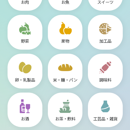
お肉
お魚
スイーツ
野菜
果物
加工品
卵・乳製品
米・麺・パン
調味料
お酒
お茶・飲料
工芸品・雑貨