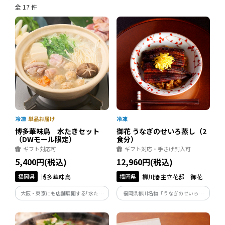
全 17 件
博多華味鳥 水たきセット
御花 うなぎのせいろ蒸し（2
（DWモール限定）
食分）
ギフト対応可
ギフト対応・手さげ封入可
5,400円(税込)
12,960円(税込)
福岡県
博多華味鳥
福岡県
柳川藩主立花邸 御花
大阪・東京にも店舗展開する｢水たき
福岡県柳川名物「うなぎのせいろ蒸
料亭 博多華味鳥｣の吟味されたスー
し」は鰻の蒲焼とタレの染み込んだご
プと素材をご家庭でお楽しみいただけ
飯をふっくらと蒸し上げるのが特徴で
ます。
す。料亭の上品な味わいのせいろ蒸し