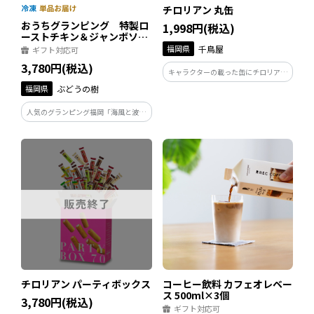
チロリアン 丸缶
おうちグランピング 特製ロ
1,998円(税込)
ーストチキン＆ジャンボソー
セージセット
福岡県
千鳥屋
ギフト対応可
3,780円(税込)
キャラクターの載った缶にチロリアン
がたっぷり入っています。 発売以来か
福岡県
ぶどうの樹
わらないレトロ感覚の丸缶入です。
人気のグランピング福岡「海風と波の
音」で実際に提供されているロースト
チキンのセットが、お得にご自宅でも
楽しめるセットです。レストランシェ
フが作る本格BBQ料理をぜひお楽しみ
ください。
チロリアン パーティボックス
コーヒー飲料 カフェオレベー
ス 500ml×3個
3,780円(税込)
ギフト対応可