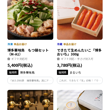
をご家庭でも電子レンジで温めるだけ
で楽しめます。
博多華味鳥 もつ鍋セット
できたて生めんたいこ「博多
（M-A1）
おいち」300g
ギフト対応可
ギフト対応・手さげ封入可
5,400円(税込)
3,780円(税込)
福岡県
博多華味鳥
福岡県
まるいち
「水たき料亭 博多華味鳥」流にアレ
これが、できたて「生」の味！「でき
ンジを加え、九州産「華味鳥」のハラ
たて」の鮮度と、はじける美味しさは
ミと牛小腸を組み合わせたオリジナル
完全受注生産ならでは。 どなたにも喜
のもつ鍋セットを作りました。
ばれる贅沢な明太子です。