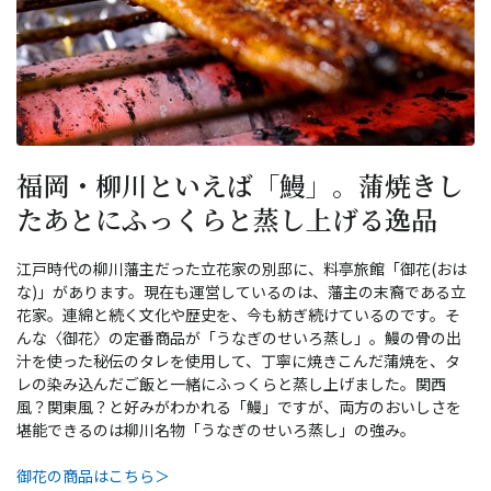
福岡・柳川といえば「鰻」。蒲焼きし
たあとにふっくらと蒸し上げる逸品
江戸時代の柳川藩主だった立花家の別邸に、料亭旅館「御花(おは
な)」があります。現在も運営しているのは、藩主の末裔である立
花家。連綿と続く文化や歴史を、今も紡ぎ続けているのです。そ
んな〈御花〉の定番商品が「うなぎのせいろ蒸し」。鰻の骨の出
汁を使った秘伝のタレを使用して、丁寧に焼きこんだ蒲焼を、タ
レの染み込んだご飯と一緒にふっくらと蒸し上げました。関西
風？関東風？と好みがわかれる「鰻」ですが、両方のおいしさを
堪能できるのは柳川名物「うなぎのせいろ蒸し」の強み。
御花の商品はこちら＞