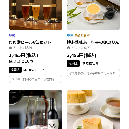
博多華味鳥 料亭の卵ぷりん
門司港ビール6缶セット
ギフト対応可
ギフト対応可
3,456円(税込)
3,465円(税込)
残りあと10点
福岡県
博多華味鳥
福岡県
MOJIKOBEER
水たき料亭 博多華味鳥でも人気の卵
ぷりんは、「華味卵」を使用しており
1998年 門司港で誕生。伝統的なヨー
ます。「華味卵」は甘みと強いコクが
ロピアンスタイルを基本とした飲みご
特徴の卵です。濃厚で上品な甘さの卵
たえのあるビール。 フラグシップビア
ぷりん、黒みつをかけてお召しあがり
「ヴァイツェン」は全国地ビール品質
ください。
審査会において2回連続最優秀賞を受
賞