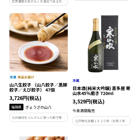
玄界灘産のあかもくを海女である代表
海鮮丼。美味しさにおもしろさを加え
自ら、目利きし、素早く加工すること
た缶べぇは大切な人への贈り物に最適
で風味をおとすことなく製造した、高
です。小さな缶の中身は、大容量の
品質のあかもくです。ネバネバでシャ
180ｇ（お茶碗約２杯分）
キシャキした食感と磯の良い香りクセ
の無い味がとても食べやすい海藻
山八生餃子 （山八餃子／黒豚
日本酒(純米大吟醸) 喜多屋 寒
餃子／えび餃子） 47個
山水45％磨き 720ml
3,726円(税込)
3,529円(税込)
福岡県
ぎょうざの山八
今泉酒類販売
九州食材をふんだんに使った餃子専門
江戸時代末期１８２０年（文政３年）
店「ぎょうざの山八」が手がける、人
に、筑紫平野の一角、山紫水明の地八
気の3種セット。定番の山八餃子、旨
女に創業。２０２０年に２００周年を
み溢れる黒豚餃子、まるごとえび餃
迎えた酒蔵です。アルコール度数が14
子。特製たれと柚子胡椒がさらに贅沢