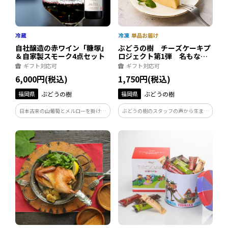
自社醸造の赤ワイン「糠塚」
ぶどうの樹 チーズケーキプ
＆自家製スモーク4点セット
ロジェクト第1弾 名もなき
チーズケーキ
ギフト対応可
ギフト対応可
6,000円(税込)
1,750円(税込)
福岡県
ぶどうの樹
福岡県
ぶどうの樹
日本古来の山葡萄とメルローを掛け合
ぶどうの樹のスタッフの声から生まれ
わせた「富士の夢」を100％使用した
たチーズケーキプロジェクト。冷凍だ
ぶどうの樹オリジナル“オール岡垣
からこその楽しみ方や素材・製法への
産”赤ワイン。IFFAドイツ食肉加工コ
こだわりが生んだふわふわ食感のスフ
ンテスト金賞受賞の自家製スモークと
レチーズケーキです。
ぜひ一緒にお楽しみ下さい。