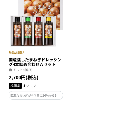
度以上15度未満と抑えめで飲みやす
な味わいを引き立てます。
く、女性にも大変人気です。
国産蒸したまねぎドレッシン
グ4本詰め合わせＡセット
ギフト対応可
2,700円(税込)
福岡県
れんこん
国産たまねぎが全体量の26％から31％
と、希少な国産ゴマ使用の味様々な4
本セット。生野菜、温野菜のドレッシ
ングとして、しめ鯖・カルパッチョ・
ポテトコロッケ・餃子や肉料理にお召
し上がりください。