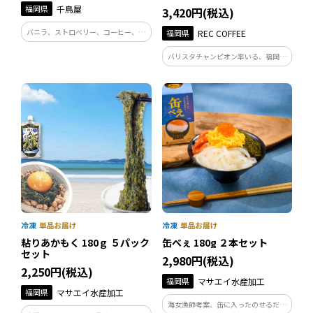
福岡県
千鳥屋
3,420円(税込)
バニラ、ストロベリー、コーヒー、チ
福岡県
REC COFFEE
ョコレート、あまおう、玉露、マンゴ
バリスタチャンピオン率いる、福岡・
ーの7つの味のチロリアンが可愛い手
博多発のスペシャルティコーヒー専門
提げにどっさり！ 楽しいパーティタイ
店。ミルクと合わせるだけでバリスタ
ムのおともに、ぜひご利用ください。
クオリティの本格的な「カフェオレ」
をご自宅で簡単に楽しめる希釈用のリ
キッドコーヒーです。
缶べぇ 180g ２本セット
粘りあかもく 180ｇ ５パック
セット
2,980円(税込)
2,250円(税込)
福岡県
マサエイ水産加工
福岡県
マサエイ水産加工
海女漁師考案、缶に入ったのせるだけ