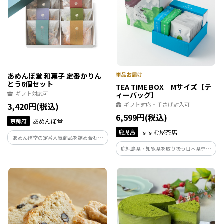
あめんぼ堂 和菓子 定番かりん
とう6個セット
TEA TIME BOX Mサイズ【テ
ギフト対応可
ィーバッグ】
3,420円(税込)
ギフト対応・手さげ封入可
6,599円(税込)
京都府
あめんぼ堂
鹿児島
すすむ屋茶店
あめんぼ堂の定番人気商品を詰め合わせ
ました。
鹿児島茶・知覧茶を取り扱う日本茶専門
店〈すすむ屋茶店〉が提案するギフトセ
ット「お茶とお菓子がセットに TEA
TIME BOX」。豊かなお茶の時間をお届け
致します。