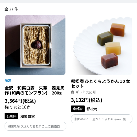
全 27 件
都松庵 ひとくちようかん 10 本
セット
金沢 和栗白露 朱華 遠見周
ギフト対応可
作 (和栗のモンブラン) 200g
3,132円(税込)
3,564円(税込)
残りあと10点
京都府
都松庵
石川県
和栗白露
京都のあんこ屋から生まれたあんこ菓子
専門店・都松庵の代表商品。 「生あん」
和栗を練り込んだ葛ねりの上に白露自慢
のクッキーは和菓子のような素朴な味わ
の和栗ペースト。ねっとりとした濃厚葛
いと 独特のほろほろとした軽い食感。