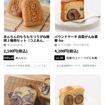
あんちんのもちもちつりがね饅
パウンドケーキ 岩国がんね栗
頭３種類セット（つぶあん、栗
華-ka-
あん、カスタード）
手さげ封入可
ギフト対応・手さげ封入可
2,100円(税込)
4,200円(税込)
和歌山県
あんちん
山口県
和栗のスイーツがんね栗の
里
生地はもち米粉を使用し、しっとりもち
山口県岩国市エリアで、岩国市特産の希
もちに仕上げ絶妙な食べ応え。あんは、
少品種「岸根栗」の生産・加工を手掛け
甘さ控えめなあん。3種類のあんをお楽し
る(株)がんね栗の里が作った栗は、和栗最
みください。
大級で深い甘味を誇る。 華は、気軽にご
賞味頂けるどこか昔懐かしい風味の、親
しみやすいお味