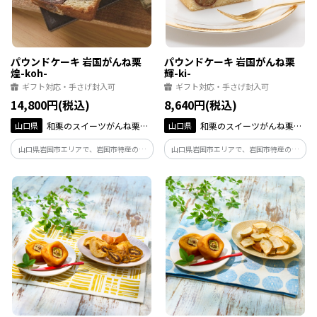
パウンドケーキ 岩国がんね栗
パウンドケーキ 岩国がんね栗
煌-koh-
輝-ki-
ギフト対応・手さげ封入可
ギフト対応・手さげ封入可
14,800円(税込)
8,640円(税込)
山口県
和栗のスイーツがんね栗の
山口県
和栗のスイーツがんね栗の
里
里
山口県岩国市エリアで、岩国市特産の希
山口県岩国市エリアで、岩国市特産の希
少品種「岸根栗」の生産・加工を手掛け
少品種「岸根栗」の生産・加工を手掛け
る(株)がんね栗の里が作った栗は、和栗最
る(株)がんね栗の里が作った栗は、和栗最
大級で深い甘味を誇る。 煌は、びっしり
大級で深い甘味を誇る。 輝は、生地にも
敷き詰めた渋皮煮と和三盆やラム酒の上
がんね栗ペーストを練りむ、栗好きには
品な風味が特徴
たまらない逸品