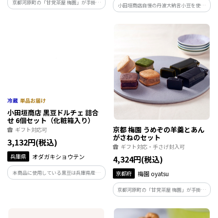
京都河原町の「甘党茶屋 梅園」が手掛け
小田垣商店自慢の丹波大納言小豆を使用
る「梅園 oyatsu」の、様々なあんと生地
した粒あんで本格的な美味しいもなかが
の組み合わせを楽しんでいただけるお菓
ご家庭で簡単に作れます。
子です。
京都 梅園 うめぞの羊羹とあん
がさねのセット
小田垣商店 黒豆ドルチェ 詰合
ギフト対応・手さげ封入可
せ 6個セット（化粧箱入り）
ギフト対応可
4,324円(税込)
3,132円(税込)
京都府
梅園 oyatsu
兵庫県
オダガキショウテン
京都河原町の「甘党茶屋 梅園」が手掛け
る「梅園 oyatsu」の、ギフトにもお使い
本商品に使用している黒豆は兵庫県産、
いただける詰め合わせセットです。
大粒の丹波黒大豆を100％使用ており、生
産者の皆様が炎天下の中、手間暇をかけ