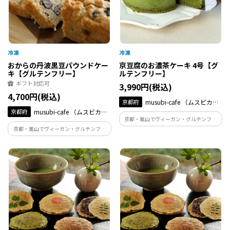
おからの丹波黒豆パウンドケー
京豆腐のお濃茶ケーキ 4号【グ
キ【グルテンフリー】
ルテンフリー】
ギフト対応可
3,990円(税込)
4,700円(税込)
京都府
musubi-cafe （ムスビカフ
京都府
musubi-cafe （ムスビカフ
ェ）
京都・嵐山でヴィーガン・グルテンフリ
ェ）
ースイーツを作るmusubi-cafeの定番商
京都・嵐山でヴィーガン・グルテンフリ
品、「京豆腐のケーキ」の宇治抹茶味で
ースイーツを作るmusubi-cafeの一番人気
す。京都府和束町産の宇治抹茶をふんだん
商品です。卵・乳、小麦等は使わず、京都
に使用した、テリーヌケーキをお楽しみ
産の豆腐をフィリングに使用した、ヘル
ください。
シーな一品となります。