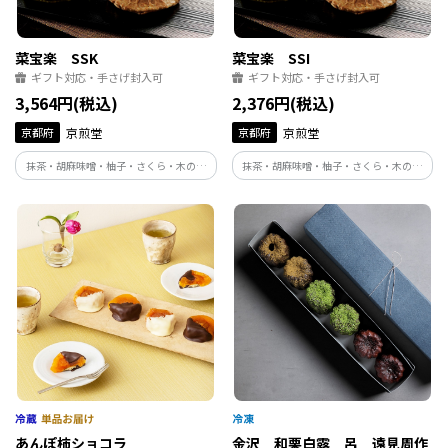
菜宝楽 SSK
菜宝楽 SSI
ギフト対応・手さげ封入可
ギフト対応・手さげ封入可
3,564円(税込)
2,376円(税込)
京都府
京煎堂
京都府
京煎堂
抹茶・胡麻味噌・柚子・さくら・木の芽
抹茶・胡麻味噌・柚子・さくら・木の芽
など人気のうす焼き煎餅の間に小倉餡・
など人気のうす焼き煎餅の間に小倉餡・
柚子餡・栗餡の３種を挟みしっとりとし
柚子餡・栗餡の３種を挟みしっとりとし
た食感に仕上げました。
た食感に仕上げました。
あんぽ柿ショコラ
金沢 和栗白露 呂 遠見周作