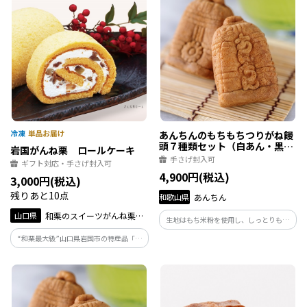
て栽培して頂いた丹波黒を当社の職人が
素材を吟味し手撰りで仕上げております。
あんちんのもちもちつりがね饅
頭７種類セット（白あん・黒あ
岩国がんね栗 ロールケーキ
ん・梅あん・つぶあん・栗あ
手さげ封入可
ギフト対応・手さげ封入可
ん・カスタード・キャラメル）
4,900円(税込)
3,000円(税込)
残りあと10点
和歌山県
あんちん
山口県
和栗のスイーツがんね栗の
生地はもち米粉を使用し、しっとりもち
里
もちに仕上げ絶妙な食べ応え。あんは、
“和栗最大級”山口県岩国市の特産品「が
甘さ控えめなあん。7種類のあんをお楽し
んね栗」を贅沢に刻み、ふんわりと焼き
みください。
上げた生地で巻き上げました。