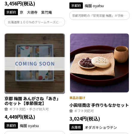
3,456円(税込)
京都府
梅園 oyatsu
京都府
京 大徳寺 紫竹庵
京都河原町の「甘党茶屋 梅園」が手掛け
る「梅園 oyatsu」の、ギフトにもお使い
北海道産１００％のクリームチーズに京
いただける詰め合わせセットです。
都名物の大徳寺納豆が入ったチーズケー
キです。大徳寺納豆の塩味、熟成の旨味が
入った他にないチーズケーキになります。
追熟で美味しさが増します。
京都 梅園 あんがさね「あき」
のセット【季節限定】
小田垣商店 手作りもなかセット
ギフト対応・手さげ封入可
ギフト対応可
4,449円(税込)
3,024円(税込)
京都府
梅園 oyatsu
兵庫県
オダガキショウテン