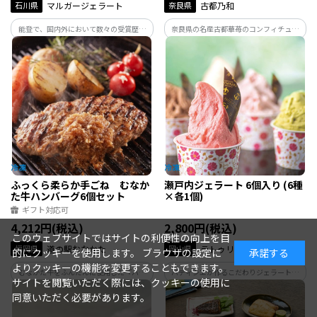
石川県
マルガージェラート
奈良県
古都乃和
能登で、国内外において数々の受賞歴を
奈良県の名産古都華苺のコンフィチュー
持つ「マルガージェラート」が贈る 受
ル入りロールケーキ。 しっとりと焼き上
賞・まるごと能登ジェラート。口に入れ
げたいちご生地にいちごクリームと古都
た瞬間に広がる美味しさと鼻から抜ける
華苺のコンフィチュールを贅沢に使用し
香り・・・ “五分間の幸福な余韻”をご
た。奈良ならではのロールケーキ。
堪能ください。
ふっくら柔らか手ごね むなか
瀬戸内ジェラート 6個入り (6種
た牛ハンバーグ6個セット
×各1個)
ギフト対応可
4,212円(税込)
2,800円(税込)
このウェブサイトではサイトの利便性の向上を目
福岡県
道の駅むなかた
岡山県
ラトゥリエ ドュ ニニキネ
的にクッキーを使用します。 ブラウザの設定に
承諾する
よりクッキーの機能を変更することもできます。
むなかた牛をふんだんに使用した『ハン
パティシエが作るこだわりジェラート。
サイトを閲覧いただく際には、クッキーの使用に
バーグ』。 むなかた牛ハンバーグは、切
瀬戸内の搾りたて生乳と新鮮な果実が織
同意いただく必要があります。
った時に滲み出るジューシーな脂が【む
りなす贅沢な味わい ご自宅で特別なひと
なかた牛】の特徴である赤身のおいしさ
ときをお楽しみいただけます。