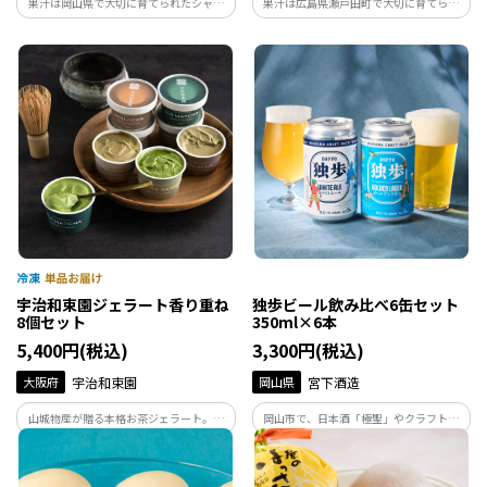
果汁は岡山県で大切に育てられたシャイ
果汁は広島県瀬戸田町で大切に育てられ
ンマスカットのみを使用。華やかな香り
た瀬戸田レモンのみで作ったチューハイ
と甘みをお楽しみください。果汁3%／ア
です。澄んだ味わいをお楽しみください。
ルコール分3%。
果汁3%／アルコール分3%。
宇治和束園ジェラート香り重ね
独歩ビール飲み比べ6缶セット
8個セット
350ml×6本
5,400円(税込)
3,300円(税込)
大阪府
宇治和束園
岡山県
宮下酒造
山城物産が贈る本格お茶ジェラート。宇
岡山市で、日本酒「極聖」やクラフトビ
治抹茶や抹茶山椒、浅炒りほうじ茶、ほ
ール「独歩」、シングルモルトウイスキ
うじシナモンなど、茶葉の香りと素材が
ー「岡山」等を手がける宮下酒造がつく
調和した“お茶屋ならでは”の贅沢スイー
った新しい缶ビール、ゴールデンラガー