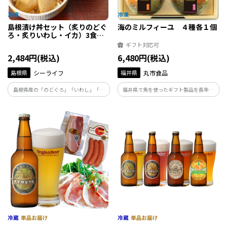
島根漬け丼セット（炙りのどぐ
海のミルフィーユ ４種各１個
ろ・炙りいわし・イカ）3食セ
ット
ギフト対応可
2,484円(税込)
6,480円(税込)
島根県
シーライフ
福井県
丸市食品
島根県産の「のどぐろ」「いわし」「イ
福井県で魚を使ったギフト製品を長年開
カ(剣先イカ)」を、奥出雲・森田醤油のま
発、販売している美飾遊膳が手がける海
ろやかな木桶熟成醤油にじっくり漬け込
のミルフィーユです。３種の具材と出汁醤
みました。温かいご飯にのせるだけで、
油のジュレをデザート状に仕立てた解凍
贅沢な丼が楽しめます。
するだけで食べられる海鮮丼の具です。