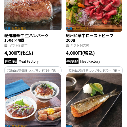
紀州和華牛 生ハンバーグ
紀州和華牛ローストビーフ
150g×4個
200g
ギフト対応可
ギフト対応可
4,300円(税込)
4,000円(税込)
和歌山県
Meat Factory
和歌山県
Meat Factory
和歌山が誇る新しいブランド和牛『紀州
和歌山が誇る新しいブランド和牛『紀州
和華牛』を100％使用したハンバーグをお
和華牛』を使用したローストビーフをお
届け。究極にあっさりした肉質と上品な
届け。究極にあっさりした肉質と上品な
味わいは、老若男女問わずお楽しみいた
味わいは、老若男女問わずお楽しみいた
だけます。
だけるため、ご自宅用のみならず贈答用
でもご活用頂けます。