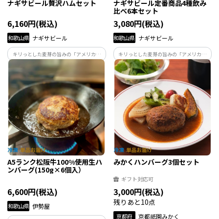
ナギサビール贅沢ハムセット
ナギサビール定番商品4種飲み
比べ6本セット
6,160円(税込)
3,080円(税込)
和歌山県
ナギサビール
和歌山県
ナギサビール
キリっとした麦芽の旨みの「アメリカン
キリっとした麦芽の旨みの「アメリカン
ウィート」、香りとコクの「ペールエー
ウィート」、香りとコクの「ペールエー
ル」、クセになる苦みの「IPA」に加え、
ル」、クセになる苦みの「IPA」。ほんの
ドイツ出身の職人が造った生ハム＆ソー
りとみかんが香る「みかんエール」定番
セージのセットです。
商品4種類の飲み比べです。
A5ランク松阪牛100%使用生ハ
みかくハンバーグ3個セット
ンバーグ(150g×6個入）
ギフト対応可
6,600円(税込)
3,000円(税込)
残りあと10点
和歌山県
伊勢屋
京都府
京都祇園みかく