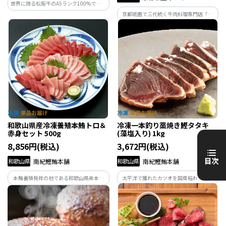
世界に誇る松阪牛のA5ランク100%でハン
バーグを作りました。A5ランクの松阪牛
京都祇園で三代続く牛肉料理専門店「み
は、甘みを含んだまろやかな旨味と柔ら
かく」が厳選した雌の和牛のみを使用。
かくとろけるような味わいが特徴です。
自家製デミグラスソースで煮込みハンバ
ーグに仕上げました。
和歌山県産冷凍養殖本鮪トロ＆
冷凍一本釣り藁焼き鰹タタキ
赤身セット 500g
(藻塩入り) 1kg
8,856円(税込)
3,672円(税込)
目次
和歌山県
南紀鰹鮪本舗
和歌山県
南紀鰹鮪本舗
本鮪養殖発祥の地である和歌山県串本町
太平洋で獲れたカツオを国産稲わらで香
で養殖した本鮪を、職人が丁寧に手切り
ばしく焼き上げたカツオのタタキです。
をした冷凍養殖本鮪の柵セットです。