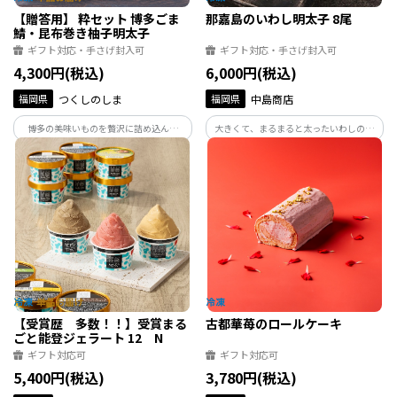
【贈答用】 粋セット 博多ごま
那嘉島のいわし明太子 8尾
鯖・昆布巻き柚子明太子
ギフト対応・手さげ封入可
ギフト対応・手さげ封入可
4,300円(税込)
6,000円(税込)
福岡県
つくしのしま
福岡県
中島商店
博多の美味いものを贅沢に詰め込んだ
大きくて、まるまると太ったいわしのお
「粋セット」。博多名物の博多ごま鯖を
腹の中にはあふれんばかりの辛子明太
４パックと昆布巻き柚子明太子を１パッ
子。日本で初めて「いわし明太子」を世
クをセットをお届けします。大切な方への
に送り出した中島商店がお届けする元祖
贈り物に最適！
の味は、箸が止まらなくなるほどのおい
しさです。
【受賞歴 多数！！】受賞まる
古都華苺のロールケーキ
ごと能登ジェラート 12 N
ギフト対応可
ギフト対応可
5,400円(税込)
3,780円(税込)