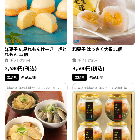
ツ。4種類×各2個のセット
桃太郎編、ホワイトエール 鬼神温羅編の6
本セットです。
洋菓子 広島れもんけーき 虎と
和菓子 はっさく大福12個
れもん 15個
ギフト対応可
ギフト対応可
3,580円(税込)
3,500円(税込)
広島県
虎屋本舗
広島県
虎屋本舗
創業400年の老舗が拵えるバターたっぷり
広島県で創業400年を迎える老舗和菓子屋
の広島れもんけーき。
が拵える人気のフルーツ大福。八朔の果
実をまるごと謹製白あんと求肥で優しく
包みました。