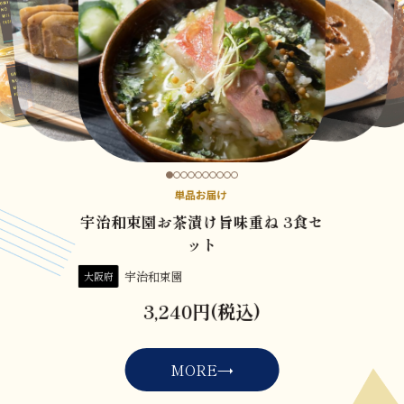
宇治和束園お茶漬け旨味重ね 3食セ
ット
宇治和束園
大阪府
3,240円(税込)
MORE