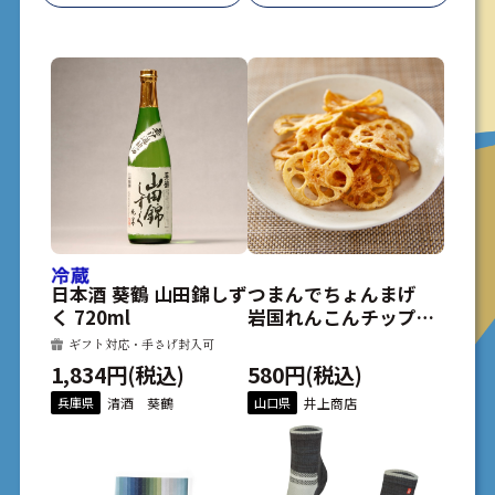
日本酒 葵鶴 山田錦しず
つまんでちょんまげ
く 720ml
岩国れんこんチップ
ス うす塩味 30ｇ
ギフト対応・手さげ封入可
1,834円(税込)
580円(税込)
兵庫県
清酒 葵鶴
山口県
井上商店