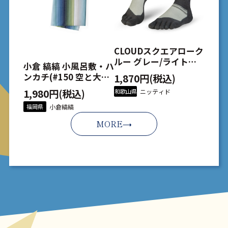
CLOUDスクエアローク
ルー グレー/ライトグ
小倉 縞縞 小風呂敷・ハ
レー 27-29
ンカチ(#150 空と大地
1,870円(税込)
と)
1,980円(税込)
和歌山県
ニッティド
福岡県
小倉縞縞
MORE