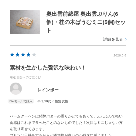
奥出雲前綿屋 奥出雲ぷりん(6
個)・桂の木ばうむミニ(5個)セッ
ト
詳細を見る
2026.5.9
素材を生かした贅沢な味わい！
用途
:自分へのごほうび
レインボー
年代:
50代
性別:
女性
バームクーヘンは発酵バターの香りがとても良くて、ふわふわで軽い
食感はこれまで食べたことのないものでした！次回はミニじゃない方
を取り寄せてみます。
プリンは日持ちするからか添加物が多いのが残念に感じました。