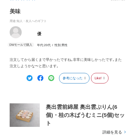
美味
用途
:知人・友人へのギフト
優
年代:
20代
性別:
男性
注文してから届くまで早かったですね｡非常に美味しかったです｡また
注文しようかな〜と思います｡
参考になった
0
Like!
0
奥出雲前綿屋 奥出雲ぷりん(6
個)・桂の木ばうむミニ(5個)セッ
ト
詳細を見る