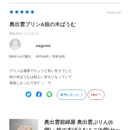
2026.5.19
奥出雲プリン&桂の木ばうむ
用途
:自分へのごほうび
nagomi
年代:
60代
性別:
女性
プリンは濃厚でちょうど良い甘さでした
桂の木ばうむは程よい甘さになっていて
美味しかったです(*´﹃｀*)
参考になった
0
Like!
0
奥出雲前綿屋 奥出雲ぷりん(6