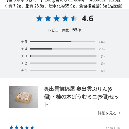
く質:7.2g、脂質:25.8g、炭水化物55.9g、食塩相当量0.5g(推定値)
4.6
53
レビュー件数：
件
★
5
(34)
★
4
(18)
★
3
(1)
★
2
(0)
★
1
(0)
奥出雲前綿屋 奥出雲ぷりん(6
個)・桂の木ばうむミニ(5個)セッ
ト
詳細を見る
2026.7.16