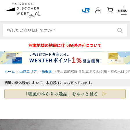
MENU
熊本地域の地震に伴う配送遅延について
ホーム
>
山陰エリア
>
島根県
>
奥出雲前綿屋 奥出雲ぷりん(6個)・桂の木ばうむ
瑞風の車外観光において、本施設様に立ち寄っています。