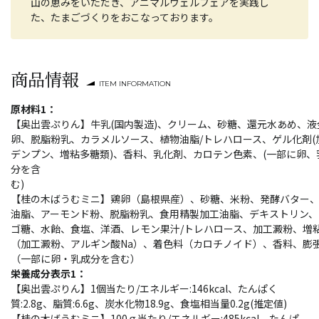
山の恵みをいただき、アニマルウェルフェアを実践し
た、たまごづくりをおこなっております。
商品情報
ITEM INFORMATION
原材料1：
【奥出雲ぷりん】牛乳(国内製造)、クリーム、砂糖、還元水あめ、液
卵、脱脂粉乳、カラメルソース、植物油脂/トレハロース、ゲル化剤(
デンプン、増粘多糖類)、香料、乳化剤、カロテン色素、(一部に卵、
分を含
む
【桂の木ばうむミニ】鶏卵（島根県産）、砂糖、米粉、発酵バター
油脂、アーモンド粉、脱脂粉乳、食用精製加工油脂、デキストリン、
ゴ糖、水飴、食塩、洋酒、レモン果汁/トレハロース、加工澱粉、増
（加工澱粉、アルギン酸Na）、着色料（カロチノイド）、香料、膨
（一部に卵・乳成分を含む）
栄養成分表示1：
【奥出雲ぷりん】1個当たり/エネルギー:146kcal、たんぱく
質:2.8g、脂質:6.6g、炭水化物18.9g、食塩相当量0.2g(推定値)
【桂の木ばうむミニ】100ｇ当たり/エネルギー:485kcal、たんぱ