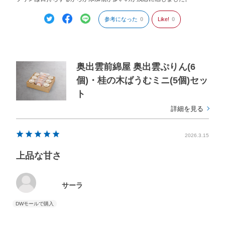
参考になった
0
Like!
0
奥出雲前綿屋 奥出雲ぷりん(6
個)・桂の木ばうむミニ(5個)セッ
ト
詳細を見る
2026.3.15
上品な甘さ
サーラ