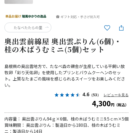
ギフト対応・手さげ封入可
たなべたたらの里
奥出雲前綿屋 奥出雲ぷりん(6個)・
桂の木ばうむミニ(5個)セット
島根県の奥出雲地方で、たなべ森の鶏舎が生産している平飼い放
牧卵「彩り天佑卵」を使用したプリンとバウムクーヘンのセッ
ト。上質なたまごの風味を感じられるスイーツをお楽しみくださ
い。
4.6
（53）
レビューを見る
4,300
円（税込）
内容量： 奥出雲ぷりん94ｇ×6個、桂の木ばうむミニ9.5ｃｍ×5個
賞味期限： 奥出雲ぷりん：製造日から180日、桂の木ばうむミ
ニ：製造日から14日