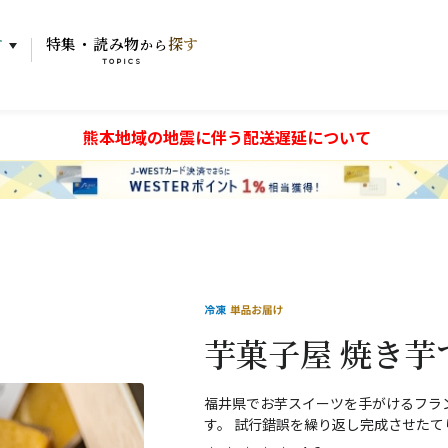
す
特集・読み物
探す
から
TOPICS
熊本地域の地震に伴う配送遅延について
芋菓子屋 焼き芋
福井県でお芋スイーツを手がけるフラ
す。 試行錯誤を繰り返し完成させたて