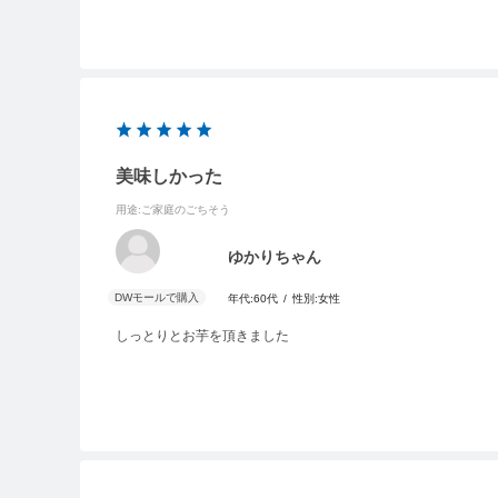
美味しかった
用途
:ご家庭のごちそう
ゆかりちゃん
年代:
60代
性別:
女性
しっとりとお芋を頂きました