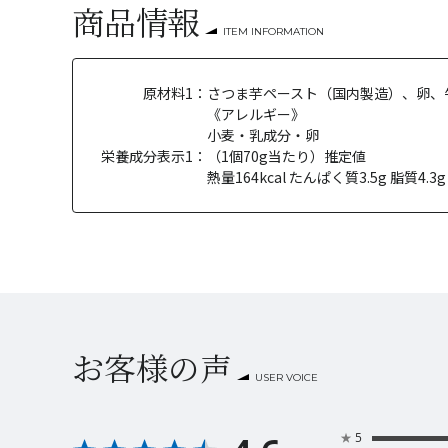
商品情報
ITEM INFORMATION
原材料1：
さつま芋ペースト（国内製造）、卵、
《アレルギー》
小麦・乳成分・卵
栄養成分表示1：
（1個70g当たり）推定値
熱量164kcal たんぱく質3.5g 脂質4.3
お客様の声
USER VOICE
★
5