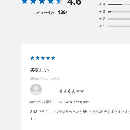
4.6
★
4
139
★
3
レビュー件数：
件
★
2
★
1
美味しい
用途
:自分へのごほうび
あんあんママ
年代:
40代
性別:
女性
SNSで見て、いつかは食べたいと思いながら出会えずたまた
す。