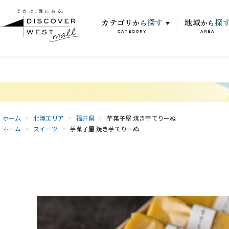
カテゴリ
探す
地域
探
から
から
CATEGORY
AREA
ホーム
>
北陸エリア
>
福井県
>
芋菓子屋 焼き芋てりーぬ
ホーム
>
スイーツ
>
芋菓子屋 焼き芋てりーぬ