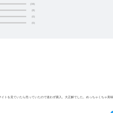
(38)
(8)
(0)
(0)
まサイトを見ていたら売っていたので迷わず購入。大正解でした。めっちゃくちゃ美