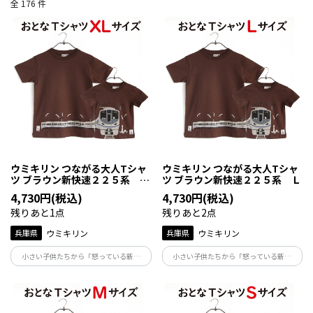
全 176 件
ウミキリン つながる大人Tシャ
ウミキリン つながる大人Tシャ
ツ ブラウン新快速２２５系 Ｘ
ツ ブラウン新快速２２５系 Ｌ
Ｌ
4,730円(税込)
4,730円(税込)
残りあと1点
残りあと2点
兵庫県
ウミキリン
兵庫県
ウミキリン
小さい子供たちから「怒っている新快
小さい子供たちから「怒っている新快
速！」で人気の225系は在来線で一番速い
速！」で人気の225系は在来線で一番速い
人気の電車です！兵庫県～滋賀県を毎日
人気の電車です！兵庫県～滋賀県を毎日
走る電車ですので、ぜひ親子でＴシャツ
走る電車ですので、ぜひ親子でＴシャツ
を着て写真を撮ってくださいね。
を着て写真を撮ってくださいね。