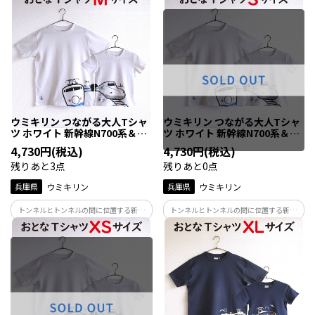
イメージでイラストしました。トンネル
イメージでイラストしました。トンネル
横に「六甲」の看板がポイント！ぜひ親
横に「六甲」の看板がポイント！ぜひ親
子でくっついて新神戸駅へ！
子でくっついて新神戸駅へ！
ウミキリン つながる大人Tシャ
ウミキリン つながる大人Tシャ
ツ ホワイト 新幹線N700系＆0
ツ ホワイト 新幹線N700系＆0
系 M
系 S
4,730円(税込)
4,730円(税込)
残りあと3点
残りあと0点
兵庫県
ウミキリン
兵庫県
ウミキリン
トンネルとトンネルの間に位置する新神
トンネルとトンネルの間に位置する新神
戸駅で新旧の新幹線が上下線で交差する
戸駅で新旧の新幹線が上下線で交差する
イメージでイラストしました。トンネル
イメージでイラストしました。トンネル
横に「六甲」の看板がポイント！ぜひ親
横に「六甲」の看板がポイント！ぜひ親
子でくっついて新神戸駅へ！
子でくっついて新神戸駅へ！