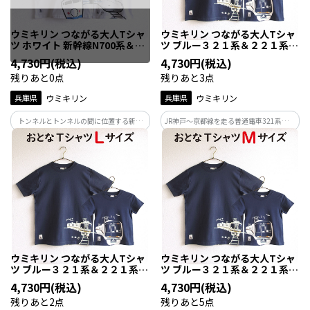
ウミキリン つながる大人Tシャ
ウミキリン つながる大人Tシャ
ツ ホワイト 新幹線N700系＆0
ツ ブルー３２１系＆２２１系
系 XS
ＸＬ
4,730円(税込)
4,730円(税込)
残りあと0点
残りあと3点
兵庫県
ウミキリン
兵庫県
ウミキリン
トンネルとトンネルの間に位置する新神
JR神戸～京都線を走る普通電車321系と同
戸駅で新旧の新幹線が上下線で交差する
線を2024年3月で運用終了した快速電車
イメージでイラストしました。トンネル
の221系。もう並走する姿は見れなくなり
横に「六甲」の看板がポイント！ぜひ親
ましたが一番身近な存在で人気車両なの
子でくっついて新神戸駅へ！
です！321系は現役で走ってます！
ウミキリン つながる大人Tシャ
ウミキリン つながる大人Tシャ
ツ ブルー３２１系＆２２１系
ツ ブルー３２１系＆２２１系
Ｌ
Ｍ
4,730円(税込)
4,730円(税込)
残りあと2点
残りあと5点