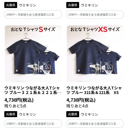
兵庫県
ウミキリン
兵庫県
ウミキリン
JR神戸～京都線を走る普通電車321系と同
JR神戸～京都線を走る普通電車321系と同
線を2024年3月で運用終了した快速電車
線を2024年3月で運用終了した快速電車
の221系。もう並走する姿は見れなくなり
の221系。もう並走する姿は見れなくなり
ましたが一番身近な存在で人気車両なの
ましたが一番身近な存在で人気車両なの
です！321系は現役で走ってます！
です！321系は現役で走ってます！
ウミキリン つながる大人Tシャ
ウミキリン つながる大人Tシャ
ツ ブルー３２１系＆２２１系
ツ ブルー 321系＆221系 XS
Ｓ
4,730円(税込)
4,730円(税込)
残りあと5点
残りあと4点
兵庫県
ウミキリン
兵庫県
ウミキリン
JR神戸～京都線を走る普通電車321系と同
JR神戸～京都線を走る普通電車321系と同