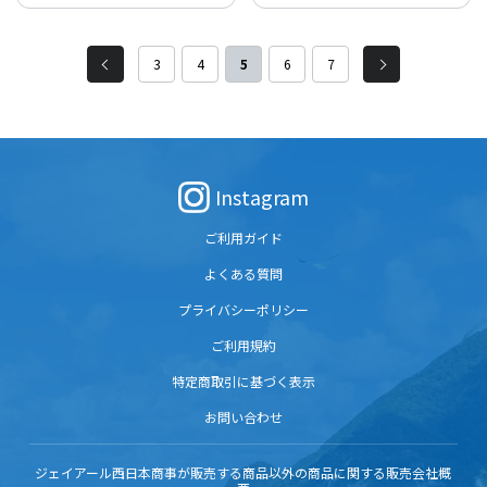
った和田岬線の103系。JR兵庫駅~JR和田
った和田岬線の103系。JR兵庫駅~JR和田
岬駅 全長2.7kmの1区間を朝晩のみの運
岬駅 全長2.7kmの1区間を朝晩のみの運
行で、周辺工場の通勤需要に特化しため
行で、周辺工場の通勤需要に特化しため
3
4
5
6
7
ずらしい列車のTシャツです！
ずらしい列車のTシャツです！
Instagram
ご利用ガイド
よくある質問
プライバシーポリシー
ご利用規約
特定商取引に基づく表示
お問い合わせ
ジェイアール西日本商事が販売する商品以外の商品に関する販売会社概