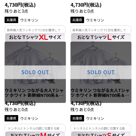
系 Ｓ
系 ＸＳ
4,730円(税込)
4,730円(税込)
残りあと3点
残りあと0点
兵庫県
ウミキリン
兵庫県
ウミキリン
新幹線人気ランキングで1位を獲得してい
新幹線人気ランキングで1位を獲得してい
る今なお人気の新幹線500系。特徴は先頭
る今なお人気の新幹線500系。特徴は先頭
が戦闘機のような形状で流線型のフォル
が戦闘機のような形状で流線型のフォル
ムがとてもシャープなシルエット。現在
ムがとてもシャープなシルエット。現在
はこだまでJR西日本の新幹線駅すべてに
はこだまでJR西日本の新幹線駅すべてに
停まります！
停まります！
ウミキリン つながる大人Tシャ
ウミキリン つながる大人Tシャ
ツ ホワイト 新幹線N700系＆0
ツ ホワイト 新幹線N700系＆0
系 XL
系 L
4,730円(税込)
4,730円(税込)
残りあと0点
残りあと0点
兵庫県
ウミキリン
兵庫県
ウミキリン
トンネルとトンネルの間に位置する新神
トンネルとトンネルの間に位置する新神
戸駅で新旧の新幹線が上下線で交差する
戸駅で新旧の新幹線が上下線で交差する