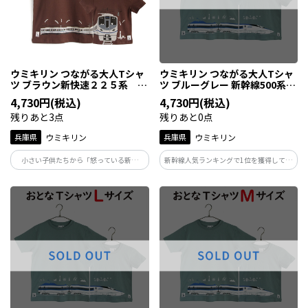
ウミキリン つながる大人Tシャ
ウミキリン つながる大人Tシャ
ツ ブラウン新快速２２５系 Ｘ
ツ ブルーグレー 新幹線500系
Ｓ
XL
4,730円(税込)
4,730円(税込)
残りあと3点
残りあと0点
兵庫県
ウミキリン
兵庫県
ウミキリン
小さい子供たちから「怒っている新快
新幹線人気ランキングで1位を獲得してい
速！」で人気の225系は在来線で一番速い
る今なお人気の新幹線500系。特徴は先頭
人気の電車です！兵庫県～滋賀県を毎日
が戦闘機のような形状で流線型のフォル
走る電車ですので、ぜひ親子でＴシャツ
ムがとてもシャープなシルエット。現在
を着て写真を撮ってくださいね。
はこだまでJR西日本の新幹線駅すべてに
停まります！