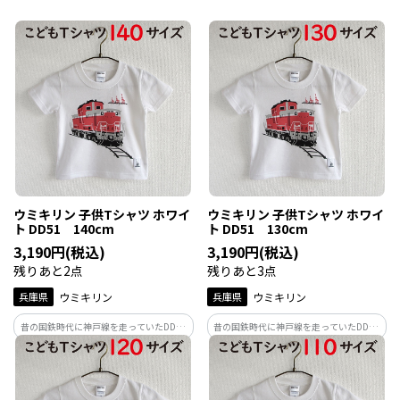
線を2024年3月で運用終了した快速電車
線を2024年3月で運用終了した快速電車
の221系。もう並走する姿は見れなくなり
の221系。もう並走する姿は見れなくなり
ましたが一番身近な存在で人気車両なの
ましたが一番身近な存在で人気車両なの
です！321系は現役で走ってます！
です！321系は現役で走ってます！
ウミキリン 子供Tシャツ ホワイ
ウミキリン 子供Tシャツ ホワイ
ト DD51 140cm
ト DD51 130cm
3,190円(税込)
3,190円(税込)
残りあと2点
残りあと3点
兵庫県
ウミキリン
兵庫県
ウミキリン
昔の国鉄時代に神戸線を走っていたDD51
昔の国鉄時代に神戸線を走っていたDD51
型ディーゼル機関車。臨時列車や寝台特
型ディーゼル機関車。臨時列車や寝台特
急の牽引機として使用。また現在も神戸
急の牽引機として使用。また現在も神戸
線を走る姿を見る事も…
線を走る姿を見る事も…