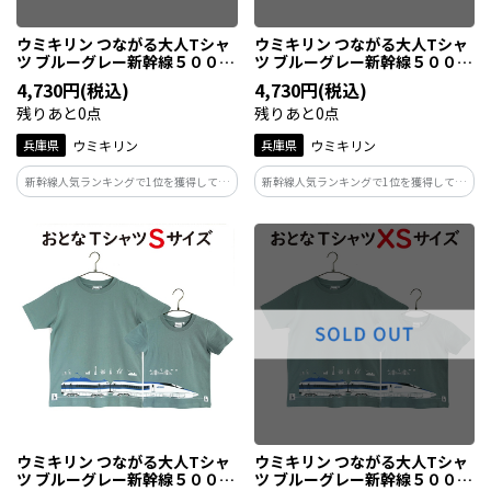
ウミキリン つながる大人Tシャ
ウミキリン つながる大人Tシャ
ツ ブルーグレー新幹線５００
ツ ブルーグレー新幹線５００
系 Ｌ
系 Ｍ
4,730円(税込)
4,730円(税込)
残りあと0点
残りあと0点
兵庫県
ウミキリン
兵庫県
ウミキリン
新幹線人気ランキングで1位を獲得してい
新幹線人気ランキングで1位を獲得してい
る今なお人気の新幹線500系。特徴は先頭
る今なお人気の新幹線500系。特徴は先頭
が戦闘機のような形状で流線型のフォル
が戦闘機のような形状で流線型のフォル
ムがとてもシャープなシルエット。現在
ムがとてもシャープなシルエット。現在
はこだまでJR西日本の新幹線駅すべてに
はこだまでJR西日本の新幹線駅すべてに
停まります！
停まります！
ウミキリン つながる大人Tシャ
ウミキリン つながる大人Tシャ
ツ ブルーグレー新幹線５００
ツ ブルーグレー新幹線５００