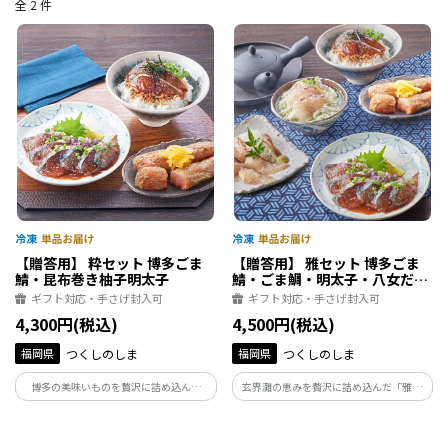
全 2 件
【贈答用】 粋セット 博多ごま
【贈答用】 雅セット 博多ごま
鯖・昆布巻き柚子明太子
鯖・ごま鯛・明太子・八女だし
茶
ギフト対応・手さげ封入可
ギフト対応・手さげ封入可
4,300円(税込)
4,500円(税込)
福岡県
つくしのしま
福岡県
つくしのしま
博多の美味いものを贅沢に詰め込んだ
玄界灘の恵みを贅沢に詰め込んだ「雅セ
「粋セット」。博多名物の博多ごま鯖を
ット」。博多名物ごま鯖＆ごま鯛、昆布
４パックと昆布巻き柚子明太子を１パッ
巻き柚子明太子、八女だし茶が至福のひ
クをセットをお届けします。大切な方への
とときをお届け。大切な方への贈り物に