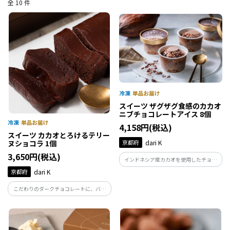
全 10 件
スイーツ ザグザグ食感のカカオ
ニブチョコレートアイス 8個
4,158円(税込)
スイーツ カカオとろけるテリー
京都府
dari K
ヌショコラ 1個
3,650円(税込)
インドネシア産カカオを使用したチョコ
レートを使った香り高いアイスクリー
京都府
dari K
ム。アイス上部にはカカオ豆をロースト
した「カカオニブ」が降り掛かり、カカ
こだわりのダークチョコレートに、バタ
オニブのほろ苦さやザクザク食感をお楽
ー、卵、砂糖、小麦粉を合わせたシンプ
しみいただけます。
ルなレシピ。低温で焼き上げることで、
なめらかな口どけを引き出しました。イ
ンドネシア産カカオの濃厚な味わいをご