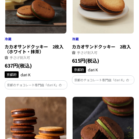
カカオサンドクッキー 2枚入
カカオサンドクッキー 2枚入
（ホワイト・抹茶）
手さげ封入可
手さげ封入可
615円(税込)
637円(税込)
京都府
dari K
京都府
dari K
京都のチョコレート専門店「dari K」の代
京都のチョコレート専門店「dari K」の代
表商品。インドネシアのカカオ農家と栽
表商品。インドネシアのカカオ農家と栽
培から一貫して管理したこだわりのカカ
培から一貫して管理したこだわりのカカ
オ豆を使用。ダークとミルクの2種類が1
オ豆を使用。ホワイトと抹茶の2種類が1
枚ずつ入ったプチギフト。
枚ずつ入ったプチギフト。