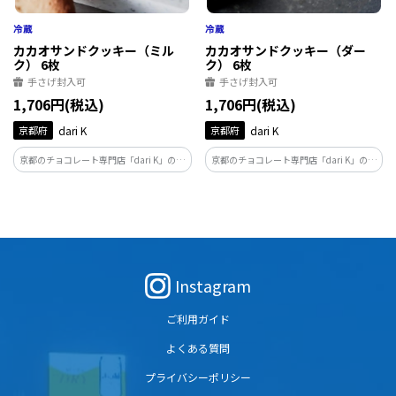
カカオサンドクッキー（ミル
カカオサンドクッキー（ダー
ク） 6枚
ク） 6枚
手さげ封入可
手さげ封入可
1,706円(税込)
1,706円(税込)
京都府
dari K
京都府
dari K
京都のチョコレート専門店「dari K」の代
京都のチョコレート専門店「dari K」の代
表商品。インドネシアのカカオ農家と栽
表商品。インドネシアのカカオ農家と栽
培から一貫して管理したこだわりのカカ
培、収穫、発酵、乾燥までを一貫して管
オ豆を使用。カカオのほろ苦さと、コク
理したこだわりのカカオ豆を使用してい
のあるミルクの甘さを同時に味わえます。
ます。
Instagram
ご利用ガイド
よくある質問
プライバシーポリシー