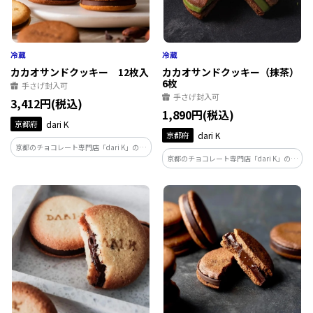
カカオサンドクッキー 12枚入
カカオサンドクッキー（抹茶）
6枚
手さげ封入可
手さげ封入可
3,412円(税込)
1,890円(税込)
京都府
dari K
京都府
dari K
京都のチョコレート専門店「dari K」の代
京都のチョコレート専門店「dari K」の代
表商品。インドネシアのカカオ農家と栽
表商品。インドネシアのカカオ農家と栽
培から一貫して管理したこだわりのカカ
培から一貫して管理したこだわりのカカ
オ豆を使用。ダークとミルクの2種類が、
オ豆を使用。石臼挽きで香り高く仕上げ
6枚ずつ入っています。
た宇治抹茶の深い味わい。