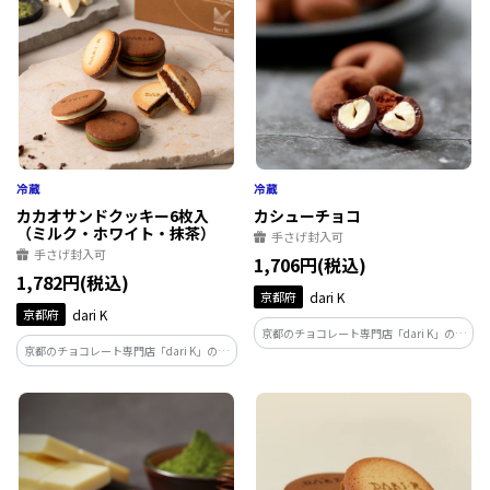
堪能ください。
カカオサンドクッキー6枚入
カシューチョコ
（ミルク・ホワイト・抹茶）
手さげ封入可
手さげ封入可
1,706円(税込)
1,782円(税込)
京都府
dari K
京都府
dari K
京都のチョコレート専門店「dari K」の代
京都のチョコレート専門店「dari K」の代
表商品。インドネシアのカカオ農家と栽
表商品。インドネシアのカカオ農家と栽
培から一貫して管理したこだわりのカカ
培から一貫して管理したこだわりのカカ
オ豆を使用。大粒カシューナッツを丸ご
オ豆を使用。人気のミルク、ホワイト、抹
とダークチョコで包み込んだ奥深い大人
茶の3種類のフレーバーのアソート。
な味わい。