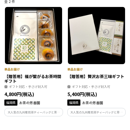
全 2 件
【贈答用】福が繋がるお茶時間
【贈答用】贅沢お茶三昧ギフト
ギフト
ギフト対応・手さげ封入可
ギフト対応・手さげ封入可
4,800円(税込)
5,400円(税込)
福岡県
お茶の芳香園
福岡県
お茶の芳香園
大人気の九州産煎茶ティーバッグと芳香
大人気の九州産煎茶ティーバッグと芳香
園ロゴの焼印を入れた縁起物の福々まん
園オリジナルようかん（お茶・ほうじ茶
じゅう5個をギフトセットにしました。ギ
ようかん）をギフトセットにしました。
フト箱にもこだわり、芳香園のロゴマー
ギフト箱にもこだわり、芳香園のロゴマ