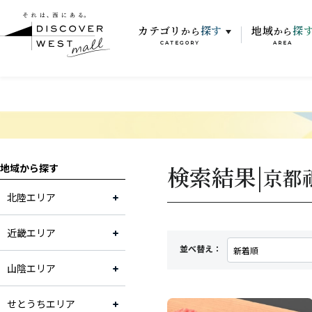
カテゴリ
探す
地域
探
から
から
CATEGORY
AREA
検索結果|
地域から探す
京都
北陸エリア
近畿エリア
並べ替え：
山陰エリア
せとうちエリア