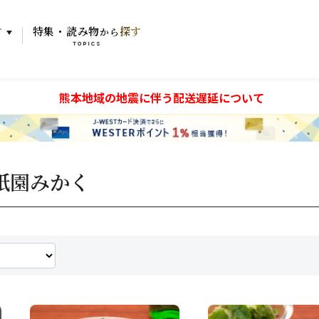
す
特集・読み物
探す
から
TOPICS
熊本地域の地震に伴う配送遅延について
祇園みかく