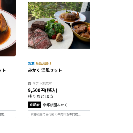
ット
みかく 洋風セット
ギフト対応可
9,500円(税込)
残りあと10点
京都府
京都祇園みかく
...
京都祇園で三代続く牛肉料理専門店...