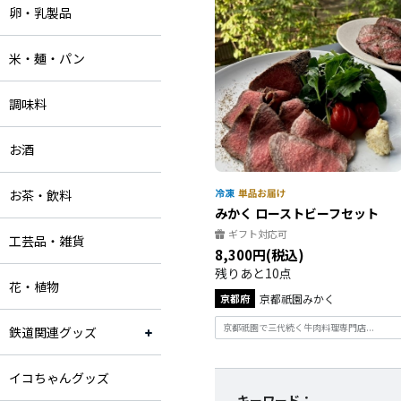
卵・乳製品
米・麺・パン
調味料
お酒
お茶・飲料
みかく ローストビーフセット
ギフト対応可
工芸品・雑貨
8,300円(税込)
残りあと10点
花・植物
京都府
京都祇園みかく
京都祇園で三代続く牛肉料理専門店...
鉄道関連グッズ
イコちゃんグッズ
キーワード：