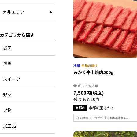
九州エリア
カテゴリから探す
お肉
お魚
みかく牛上焼肉500g
スイーツ
ギフト対応可
7,500円(税込)
野菜
残りあと10点
京都府
京都祇園みかく
果物
京都祇園で三代続く牛肉料理専門店...
加工品