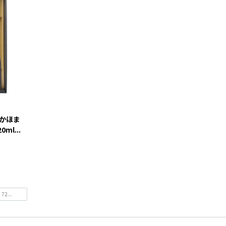
かほま
l...
...