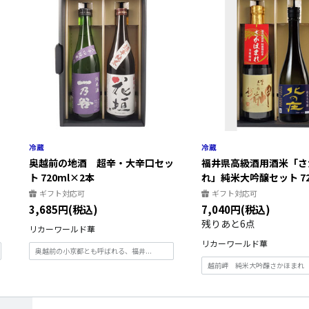
奥越前の地酒 超辛・大辛口セッ
福井県高級酒用酒米「さ
ト 720ml×2本
れ」純米大吟醸セット 720m
ギフト対応可
ギフト対応可
3,685円(税込)
7,040円(税込)
残りあと6点
リカーワールド華
リカーワールド華
奥越前の小京都とも呼ばれる、福井...
越前岬 純米大吟醸さかほまれ 72