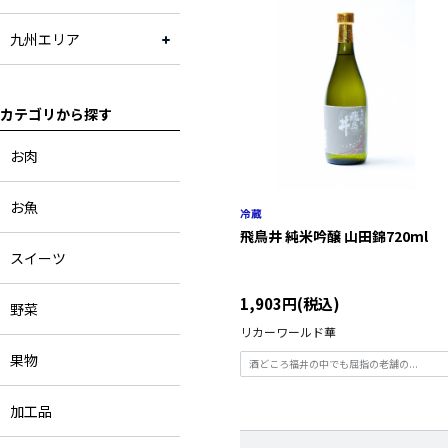
九州エリア
カテゴリから探す
お肉
お魚
飛鳥井 純米吟醸 山田錦720ml
スイーツ
1,903円(税込)
野菜
リカーワールド華
果物
酒どころ福井の中でも屈指の老舗の...
加工品