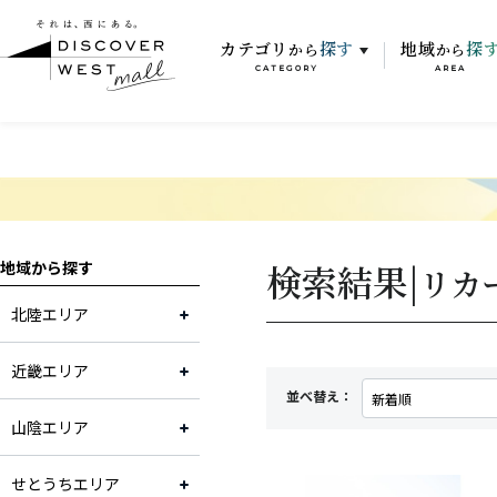
カテゴリ
探す
地域
探
から
から
CATEGORY
AREA
検索結果|
地域から探す
リカ
北陸エリア
近畿エリア
並べ替え：
山陰エリア
せとうちエリア