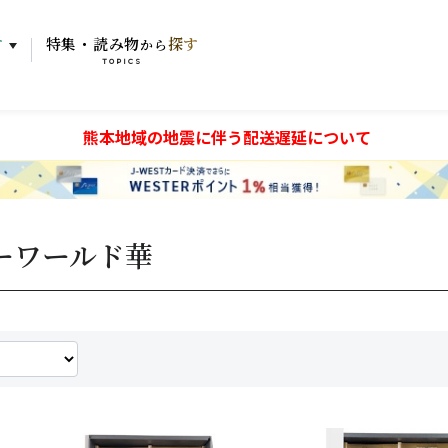
す
特集・読み物
探す
から
TOPICS
熊本地域の地震に伴う配送遅延について
ーワールド華