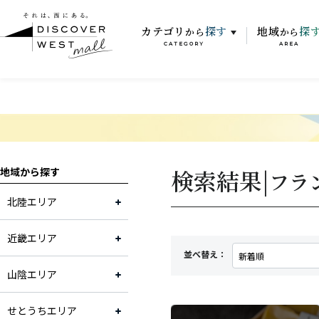
カテゴリ
探す
地域
探
から
から
CATEGORY
AREA
検索結果|
地域から探す
フラ
北陸エリア
近畿エリア
並べ替え：
山陰エリア
せとうちエリア