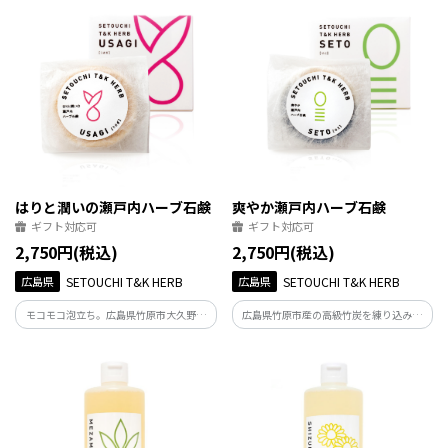
ンド。飲んだ後はバスハーブ、最後は観
キンケア”の3つのミニバームセット。日
葉植物の肥料に。「人に、自然に優し
常使いやギフトに大人気のバームです。
い」ハーブティーです。
はりと潤いの瀬戸内ハーブ石鹸
爽やか瀬戸内ハーブ石鹸
ギフト対応可
ギフト対応可
2,750円(税込)
2,750円(税込)
広島県
SETOUCHI T&K HERB
広島県
SETOUCHI T&K HERB
モコモコ泡立ち。広島県竹原市大久野島
広島県竹原市産の高級竹炭を練り込み、
の「うさぎ」にインスパイヤされて生ま
竹の乳酸菌にオリゴ糖を調合し余計な油
れた、人参の栄養素をタップリ調合し
分を落とさない、モコモコ泡立ちで爽や
た、肌を守り整える、香り豊かなフレグ
かな竹の香りの毛穴＆肌ケア石鹸。手造
ランスタイプのオーガニック石鹸。
りだからできるモノクロ2色のスタイリッ
シュな表情が特徴。