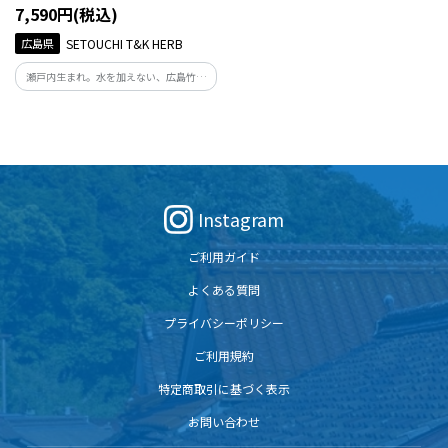
7,590円(税込)
広島県
SETOUCHI T&K HERB
瀬戸内生まれ。水を加えない、広島竹原
の「竹」の天然乳酸菌で自然発酵させ独
自抽出した竹、レモンマートル、カモミ
ールのフローラル・ウォーター化粧水。
肌に優しいしっとり感と自然の香りは大
地の恵みから。
Instagram
ご利用ガイド
よくある質問
プライバシーポリシー
ご利用規約
特定商取引に基づく表示
お問い合わせ