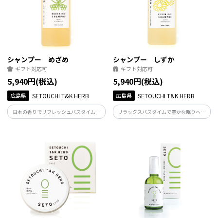
シャンプー めざめ
シャンプー しずか
ギフト対応可
ギフト対応可
5,940円(税込)
5,940円(税込)
広島県
SETOUCHI T&K HERB
広島県
SETOUCHI T&K HERB
日本の香りでリフレッシュバスタイム。
リラックスバスタイムで豊かな眠りへ。
自然派石鹸シャンプーの「キシミ」や
自然派石鹸シャンプーの「キシミ」や
「泡立ち」を改善。これ一本で全身に使
「泡立ち」を改善。これ一本で全身に使
える、クロモジとユズの「和の香り」系
える、カモミールとラベンダーとベルガ
ハーブシャンプー。
モットの「癒し」系ハーブシャンプー。