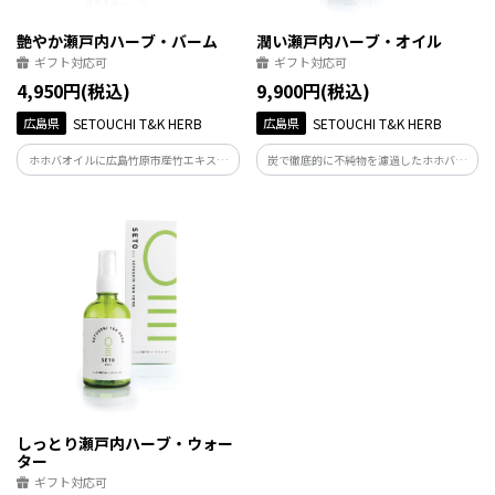
艶やか瀬戸内ハーブ・バーム
潤い瀬戸内ハーブ・オイル
ギフト対応可
ギフト対応可
4,950円(税込)
9,900円(税込)
広島県
SETOUCHI T&K HERB
広島県
SETOUCHI T&K HERB
ホホバオイルに広島竹原市産竹エキスと
炭で徹底的に不純物を濾過したホホバオ
国産ティーツリーやカモミールとシダー
イルに広島県竹原市産の竹を漬け込み生
ウッドの豊かな香り。“固め”の自然派マ
まれた“せとうちハーバル・セラム” 。肌
ルチバームは、スキンケア、ヘアバームほ
の上にワンプッシュですぐに分かる“滑ら
か多様なお肌ケアの自然派エモリメント
かな伸び”と“スッと肌に入る”しっとり美
マルチバーム
容液。
しっとり瀬戸内ハーブ・ウォー
ター
ギフト対応可