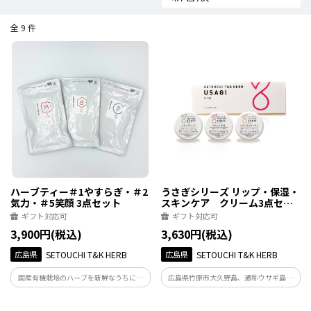
全 9 件
ハーブティー＃1やすらぎ・＃2
うさぎシリーズ リップ・保湿・
気力・＃5笑顔 3点セット
スキンケア クリーム3点セッ
ト
ギフト対応可
ギフト対応可
3,900円(税込)
3,630円(税込)
広島県
SETOUCHI T&K HERB
広島県
SETOUCHI T&K HERB
国産有機栽培のハーブを新鮮なうちに工
広島県竹原市大久野島、通称ウサギ島の
場で適切に温度管理し乾燥。ヨガのチャ
観光客向けに作られた可愛い「うさぎ」
クラに着目した身体に良い組合せでブレ
マークの小箱に入った“リップ、保湿、ス