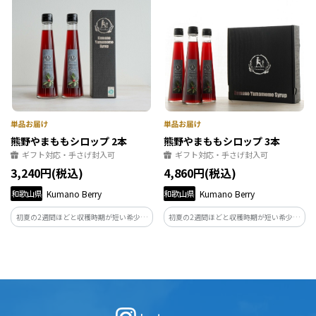
熊野やまももシロップ 2本
熊野やまももシロップ 3本
ギフト対応・手さげ封入可
ギフト対応・手さげ封入可
3,240円(税込)
4,860円(税込)
和歌山県
Kumano Berry
和歌山県
Kumano Berry
初夏の2週間ほどと収穫時期が短い希少な
初夏の2週間ほどと収穫時期が短い希少な
ヤマモモ。そんなヤマモモを丁寧に摘み
ヤマモモ。そんなヤマモモを丁寧に摘み
取りシロップに仕上げました。どこか懐
取りシロップに仕上げました。どこか懐
かしい甘酸っぱさのヤマモモをジュース
かしい甘酸っぱさのヤマモモをジュース
やお酒、お料理等でお使いください
やお酒、お料理等でお使いください