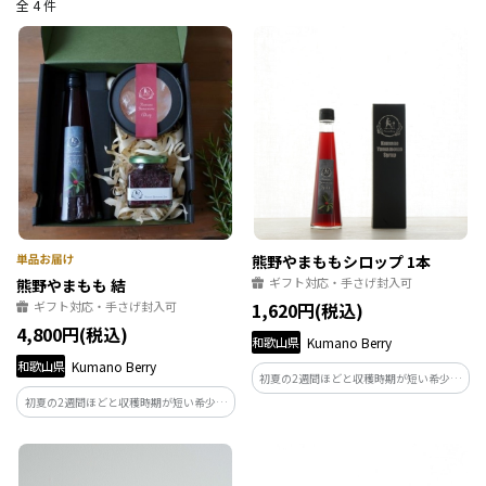
全 4 件
熊野やまももシロップ 1本
ギフト対応・手さげ封入可
熊野やまもも 結
ギフト対応・手さげ封入可
1,620円(税込)
4,800円(税込)
和歌山県
Kumano Berry
和歌山県
Kumano Berry
初夏の2週間ほどと収穫時期が短い希少な
ヤマモモ。そんなヤマモモを丁寧に摘み
初夏の2週間ほどと収穫時期が短い希少な
取りシロップに仕上げました。どこか懐
ヤマモモ。そんなヤマモモを丁寧に摘み
かしい甘酸っぱさのヤマモモをジュース
採り作ったシロップ・ジャム・ドロップ
やお酒、お料理等でお使いください
を詰め合わせにしました。どこか懐かし
い甘酸っぱいやまももをご賞味ください