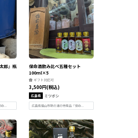
太郎』瓶
保命酒飲み比べ五種セット
100ml×5
ギフト対応可
3,500円(税込)
広島県
ミツボシ
...
広島県福山市鞆の浦の特産品「保命...