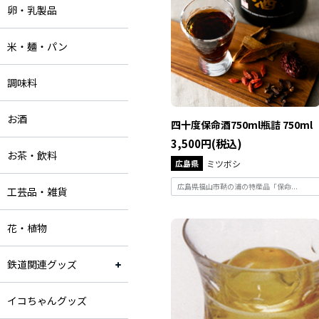
卵・乳製品
米・麺・パン
調味料
お酒
四十度保命酒750ml瓶詰 750ml
3,500円(税込)
お茶・飲料
広島県
ミツボシ
広島県福山市鞆の浦の特産品「保命...
工芸品・雑貨
花・植物
鉄道関連グッズ
イコちゃんグッズ