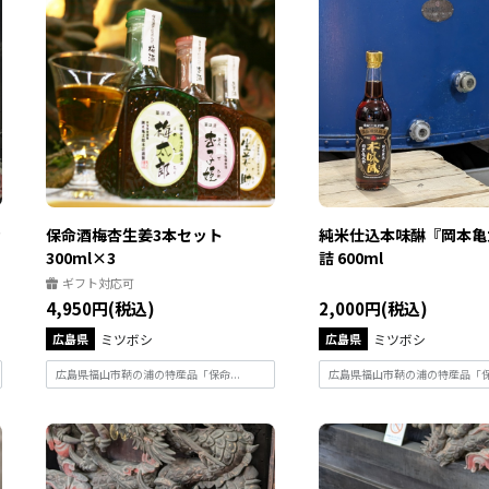
ッ
保命酒梅杏生姜3本セット
純米仕込本味醂『岡本亀
300ml×3
詰 600ml
ギフト対応可
4,950円(税込)
2,000円(税込)
広島県
ミツボシ
広島県
ミツボシ
広島県福山市鞆の浦の特産品「保命...
広島県福山市鞆の浦の特産品「保命