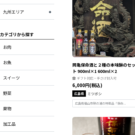
九州エリア
カテゴリから探す
お肉
お魚
岡亀保命酒と２種の本味醂のセ
ト 900ml×1 600ml×2
スイーツ
ギフト対応・手さげ封入可
6,000円(税込)
野菜
広島県
ミツボシ
広島県福山市鞆の浦の特産品「保命...
果物
加工品