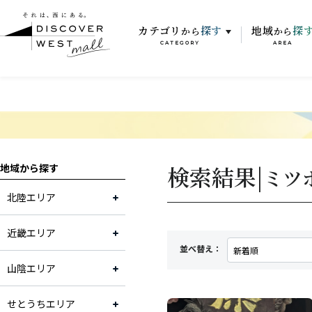
カテゴリ
探す
地域
探
から
から
CATEGORY
AREA
検索結果|
地域から探す
ミツ
北陸エリア
近畿エリア
並べ替え：
山陰エリア
せとうちエリア