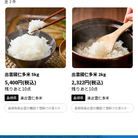
全 2 件
出雲國仁多米 5kg
出雲國仁多米 2kg
5,400円(税込)
2,322円(税込)
残りあと10点
残りあと10点
島根県
奥出雲仁多米
島根県
奥出雲仁多米
島根県奥出雲の棚田で雪解けの清らかな
島根県奥出雲の棚田で雪解けの清らかな
水と有機質豊富な土、そして寒暖差が粘
水と有機質豊富な土、そして寒暖差が粘
りと旨みのある仁多米を育みます。一年中
りと旨みのある仁多米を育みます。一年中
籾貯蔵し、出荷直前精米して産地直送で
籾貯蔵し、出荷直前精米して産地直送で
お届け致します。
お届け致します。