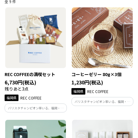
全 9 件
REC COFFEEの満喫セット
コーヒーゼリー 80g×3個
6,730円(税込)
1,230円(税込)
残りあと3点
福岡県
REC COFFEE
福岡県
REC COFFEE
バリスタチャンピオン率いる、福岡・博
多発のスペシャルティコーヒー専門店が
バリスタチャンピオン率いる、福岡・博
「本当に美味しいコーヒーゼリー」をコ
多発のスペシャルティコーヒー専門店。
ンセプトに、風味豊かな新しい味わいを
REC COFFEEの人気商品&定番商品を満喫
目指して開発しました。
できる詰め合わせセットです。