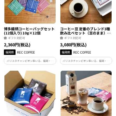
博多織柄コーヒーバッグセット
コーヒー豆 定番のブレンド3種
(12個入り) 10g×12個
飲み比べセット（豆のまま）
100g×3
ギフト対応可
ギフト対応可
2,360円(税込)
3,080円(税込)
福岡県
REC COFFEE
福岡県
REC COFFEE
バリスタチャンピオン率いる、福岡・博
バリスタチャンピオン率いる、福岡・博
多発のスペシャルティコーヒー専門店。
多発のスペシャルティコーヒー専門店。
難しい技術も抽出器具も必要ありませ
焙煎違いでお楽しみいただける人気な定
ん！お湯さえあればどこでも本格的なコ
番ブレンド3種類です。
ーヒーが味わえます。