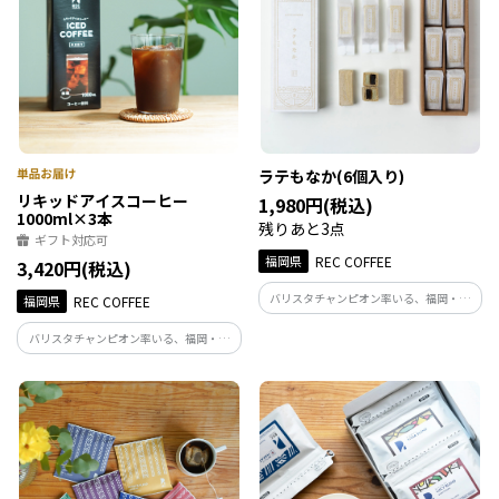
ラテもなか(6個入り)
リキッドアイスコーヒー
1,980円(税込)
1000ml×3本
残りあと3点
ギフト対応可
福岡県
REC COFFEE
3,420円(税込)
バリスタチャンピオン率いる、福岡・博
福岡県
REC COFFEE
多発のスペシャルティコーヒー専門店。
バリスタチャンピオン率いる、福岡・博
「食べるカフェラテ」がコンセプトのコ
多発のスペシャルティコーヒー専門店が
ーヒー和菓子です。2層の餡は口に入れる
お届けする、冷やして注ぐだけ。すぐに
向きによって絶妙に味わいが変化します。
楽しめる本格アイスコーヒー。