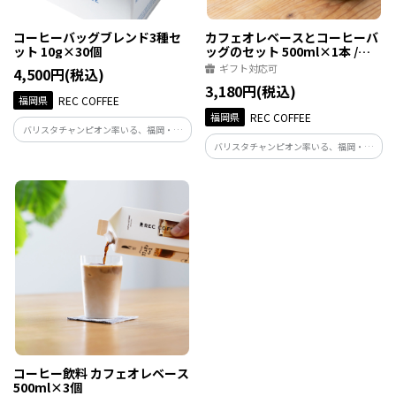
コーヒーバッグブレンド3種セ
カフェオレベースとコーヒーバ
ット 10g×30個
ッグのセット 500ml×1本 /
10g×8個
ギフト対応可
4,500円(税込)
3,180円(税込)
福岡県
REC COFFEE
福岡県
REC COFFEE
バリスタチャンピオン率いる、福岡・博
多発のスペシャルティコーヒー専門店。
バリスタチャンピオン率いる、福岡・博
バリスタの知恵と経験が詰まったこのコ
多発のスペシャルティコーヒー専門店。
ーヒーバッグは、美味しいコーヒーを抽
バリスタクオリティの本格的な「カフェ
出するために必要ないくつもの条件を解
オレ」をご自宅で楽しめるリキッドコー
決してあります。
ヒーと、お湯を注ぐだけの一杯取りのコ
ーヒーバッグのセット
コーヒー飲料 カフェオレベース
500ml×3個