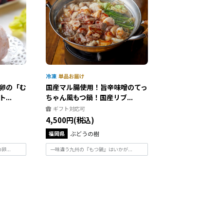
卵の「む
国産マル腸使用！旨辛味噌のてっ
..
ちゃん風もつ鍋！国産リブ...
ギフト対応可
4,500円(税込)
福岡県
ぶどうの樹
...
一味違う九州の『もつ鍋』はいかが...