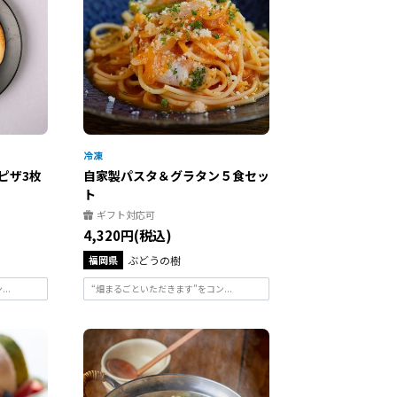
ピザ3枚
自家製パスタ＆グラタン５食セッ
ト
ギフト対応可
4,320円(税込)
福岡県
ぶどうの樹
..
“畑まるごといただきます”をコン...