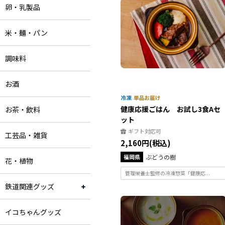
卵・乳製品
米・麺・パン
調味料
お酒
健康応援ごはん お試し3食Aセ
お茶・飲料
ット
ギフト対応可
工芸品・雑貨
2,160円(税込)
福岡県
ぶどうの樹
花・植物
管理栄養士監修の冷凍惣菜「健康応...
鉄道関連グッズ
イコちゃんグッズ