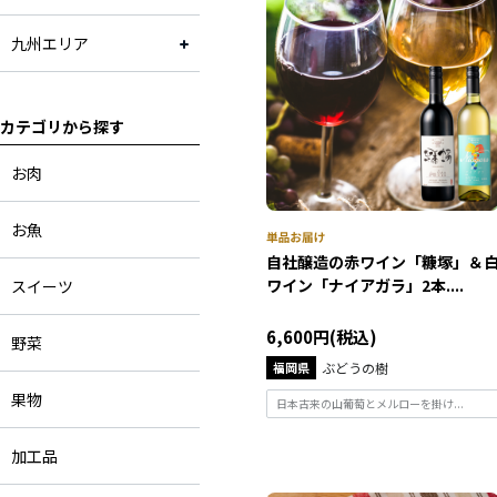
九州エリア
カテゴリから探す
お肉
お魚
自社醸造の赤ワイン「糠塚」＆
ワイン「ナイアガラ」2本....
スイーツ
6,600円(税込)
野菜
福岡県
ぶどうの樹
果物
日本古来の山葡萄とメルローを掛け...
加工品