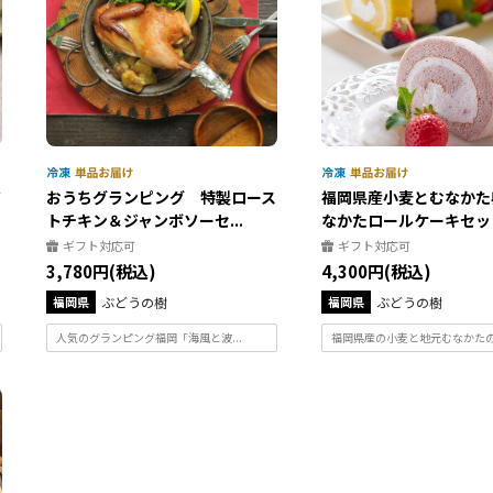
ジ
おうちグランピング 特製ロース
福岡県産小麦とむなかた
トチキン＆ジャンボソーセ...
なかたロールケーキセット.
ギフト対応可
ギフト対応可
3,780円(税込)
4,300円(税込)
福岡県
ぶどうの樹
福岡県
ぶどうの樹
人気のグランピング福岡「海風と波...
福岡県産の小麦と地元むなかたの卵