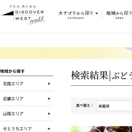
カテゴリ
探す
地域
探
から
から
CATEGORY
AREA
検索結果|
地域から探す
ぶど
北陸エリア
近畿エリア
並べ替え：
山陰エリア
せとうちエリア