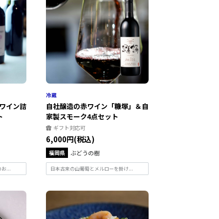
ワイン詰
自社醸造の赤ワイン「糠塚」＆自
ト
家製スモーク4点セット
ギフト対応可
6,000円(税込)
福岡県
ぶどうの樹
...
日本古来の山葡萄とメルローを掛け...