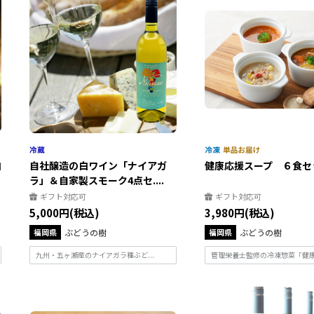
白
自社醸造の白ワイン「ナイアガ
健康応援スープ ６食セ
ラ」＆自家製スモーク4点セ....
ギフト対応可
ギフト対応可
5,000円(税込)
3,980円(税込)
福岡県
ぶどうの樹
福岡県
ぶどうの樹
九州・五ヶ瀬産のナイアガラ種ぶど...
管理栄養士監修の冷凍惣菜「健康応