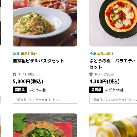
オ
自家製ピザ＆パスタセット
ぶどうの樹 バラエティ
セット
ギフト対応可
ギフト対応可
5,000円(税込)
4,300円(税込)
福岡県
ぶどうの樹
福岡県
ぶどうの樹
“畑まるごといただきます”をコン...
“畑まるごといただきます”をコン.