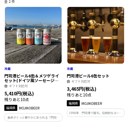
全 2 件
門司港ビール6缶＆メツゲライ
門司港ビール6缶セット
セット(ドイツ風ソーセージ・
ギフト対応可
ハム)
ギフト対応可
3,465円(税込)
5,410円(税込)
残りあと10点
残りあと10点
福岡県
MOJIKOBEER
福岡県
MOJIKOBEER
1998年 門司港で誕生。伝統的なヨーロ
食卓がぐっと華やかに彩られる「門司港
ピアンスタイルを基本とした飲みごたえ
ビール」と「メツゲライＭ」のペアリン
のあるビール。 フラグシップビア「ヴァ
グセットです。 4種のメツゲライはそれぞ
イツェン」は全国地ビール品質審査会に