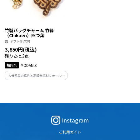
竹製バッグチャーム 竹縁
（Chikuen）四つ葉
ギフト対応可
3,850円(税込)
残りあと3点
福岡県
MODANIS
大分県産の真竹と高級無垢材ウォールナ
ットを組み合わせた、縁起の良い竹のア
クセサリー。 日本の伝統文様をモダンに
仕立て、装いにさりげない和の品格を添
えます。
Instagram
ご利用ガイド