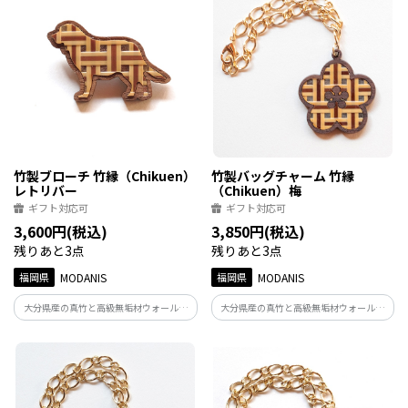
さりげない和の品格を添えます。
さりげない和の品格を添えます。
竹製ブローチ 竹縁（Chikuen）
竹製バッグチャーム 竹縁
レトリバー
（Chikuen）梅
ギフト対応可
ギフト対応可
3,600円(税込)
3,850円(税込)
残りあと3点
残りあと3点
福岡県
MODANIS
福岡県
MODANIS
大分県産の真竹と高級無垢材ウォールナ
大分県産の真竹と高級無垢材ウォールナ
ットを組み合わせた、縁起の良い竹のブ
ットを組み合わせた、縁起の良い竹のア
ローチ。 日本の伝統文様をモダンに仕立
クセサリー。 日本の伝統文様をモダンに
て、ジャケットやストール、帽子などに
仕立て、装いにさりげない和の品格を添
さりげない和の品格を添えます。
えます。