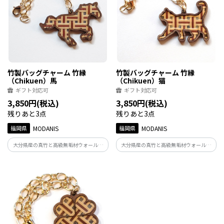
竹製バッグチャーム 竹縁
竹製バッグチャーム 竹縁
（Chikuen）馬
（Chikuen）猫
ギフト対応可
ギフト対応可
3,850円(税込)
3,850円(税込)
残りあと3点
残りあと3点
福岡県
MODANIS
福岡県
MODANIS
大分県産の真竹と高級無垢材ウォールナ
大分県産の真竹と高級無垢材ウォールナ
ットを組み合わせた、縁起の良い竹のア
ットを組み合わせた、縁起の良い竹のア
クセサリー。 日本の伝統文様をモダンに
クセサリー。 日本の伝統文様をモダンに
仕立て、装いにさりげない和の品格を添
仕立て、装いにさりげない和の品格を添
えます。
えます。