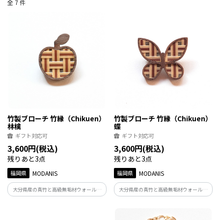
全 7 件
竹製ブローチ 竹縁（Chikuen）
竹製ブローチ 竹縁（Chikuen）
林檎
蝶
ギフト対応可
ギフト対応可
3,600円(税込)
3,600円(税込)
残りあと3点
残りあと3点
福岡県
MODANIS
福岡県
MODANIS
大分県産の真竹と高級無垢材ウォールナ
大分県産の真竹と高級無垢材ウォールナ
ットを組み合わせた、縁起の良い竹のブ
ットを組み合わせた、縁起の良い竹のブ
ローチ。 日本の伝統文様をモダンに仕立
ローチ。 日本の伝統文様をモダンに仕立
て、ジャケットやストール、帽子などに
て、ジャケットやストール、帽子などに