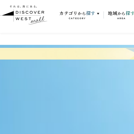
カテゴリ
探す
地域
探
から
から
CATEGORY
AREA