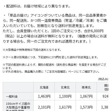
・配送料は、お届け地域により異なります。
・「単品お届け」アイコンがついている商品は、同一出品事業者か
ら、同一配送先、かつ同一温度帯商品（常温／冷蔵／冷凍）をご購
入いただいていても、別梱包となり送料が別途発生します。
ただし、会員登録いただくと、1回のご注文につき、合計6,000円
（税込）以上の場合は送料が無料となります。（複数の宛先にお送
りする場合も、同一のご注文内であれば適用されます。）
※大型商品や特殊荷物は下段の送料となります。
※クール便は別発送につき、下記送料に275円を足した送料が別途発生します。
※下記の配送料表によらず、個別の配送料（送料含む商品等）を設定する場合がござ
います。
いずれの場合も、商品購入の際に「ご注文内容確認」ページにてご確認下さい。
(税込み)
関東
北海道
北東北
南東北
信越
1,463円
1,100円
1,067円
924
一般料金
100cmサイズ超の
2,101円
1,617円
1,573円
1,38
大型商品や重量物
等の特殊荷物