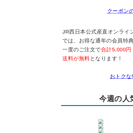
クーポン
JR西日本公式産直オンラインショ
では、お得な通年の会員特
一度のご注文で
合計5,00
送料が無料
となります！
おトクな
今週の人