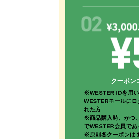
クーポン
※WESTER IDを用い
WESTERモールに
れた方
※商品購入時、かつ
でWESTER会員で
※原則各クーポンは