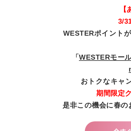
【
3/
WESTERポイント
「
WESTERモー
おトクなキャ
期間限定
是非この機会に春の