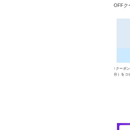
OFF
↑クーポ
分）をコ