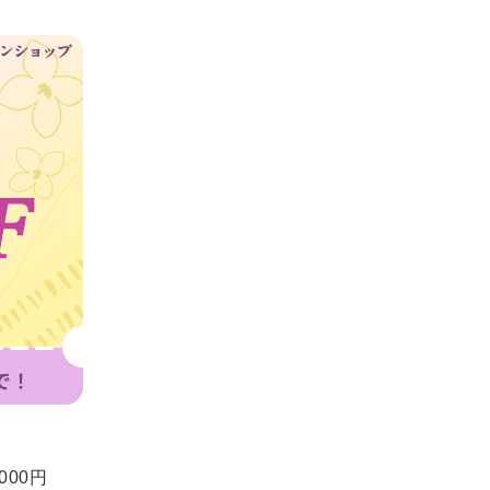
！
00円