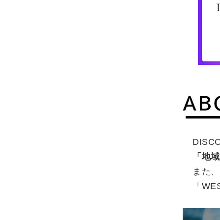
DIS
「地域
また、
「WE