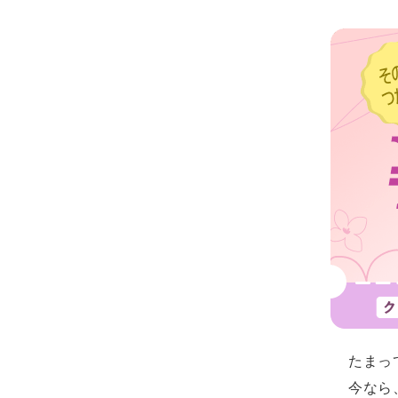
たまって
今なら