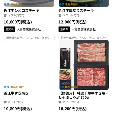
近江牛ひと口ステーキ
近江牛厚切りステーキ
ギフト対応可
ギフト対応可
10,800円(税込)
12,960円(税込)
滋賀県
大吉商店株式会社
滋賀県
大吉商店株式会社
創業明治29年。「人に、味に、誠を尽く
創業明治29年。「人に、味に、誠を尽く
す」をモットーに、自社牧場での肥育か
す」をモットーに、自社牧場での肥育か
ら自社での加工、商品化、配送の一環流
ら自社での加工、商品化、配送の一環流
通で日々近江牛の「美味しさを」お客様
通で日々近江牛の「美味しさを」お客様
にお届けできますよう一生懸命頑張って
にお届けできますよう一生懸命頑張って
おります。
おります。
近江牛すき焼き
【贈答用】 特選千屋牛すき焼・
しゃぶしゃぶ 750g
ギフト対応可
ギフト対応可
10,800円(税込)
16,200円(税込)