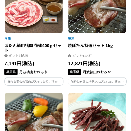
ぼたん鍋用猪肉 花盛400ｇセッ
焼ぼたん特選セット 1kg
ト
ギフト対応可
ギフト対応可
7,141円(税込)
12,821円(税込)
兵庫県
丹波篠山おおみや
兵庫県
丹波篠山おおみや
様々な部位の猪肉が入っており、猪肉本
脂身と赤身のバランスがとれた、猪肉本
来の美味しさを堪能いただけるセットで
来の美味しさをご堪能いただける特選セ
す。ぼたんの花びらを連想する美しい花盛
ットです。旬の味をそのままに、鍋だけで
姿でお届けします。
はなく、焼きぼたんとしてお楽しみくだ
さい。