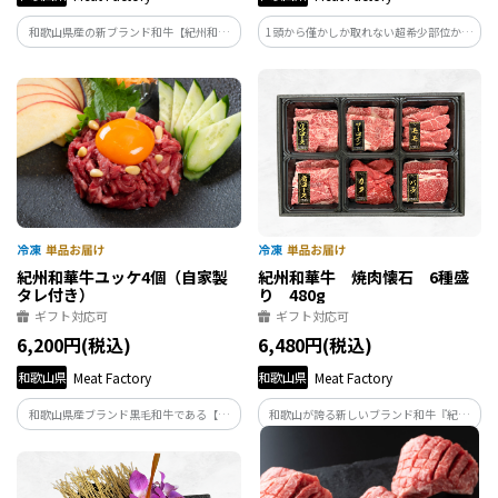
和歌山県産の新ブランド和牛【紀州和華
1頭から僅かしか取れない超希少部位かつ
牛】の人気部位サーロイン。従来の黒毛和
最高級部位【シャトーブリアン】を贅沢
牛とは異なる「究極にあっさりした和
に150g×2枚でご用意。和歌山県産の紀州
牛」のサーロインを是非ご賞味くださ
和華牛ならではの柔らかな食感と上品な
い。特別なディナーや贈り物にも喜んで
赤身の旨味をご堪能ください。
いただけます。
紀州和華牛ユッケ4個（自家製
紀州和華牛 焼肉懐石 6種盛
タレ付き）
り 480g
ギフト対応可
ギフト対応可
6,200円(税込)
6,480円(税込)
和歌山県
Meat Factory
和歌山県
Meat Factory
和歌山県産ブランド黒毛和牛である【紀
和歌山が誇る新しいブランド和牛『紀州
州和華牛】を使用した贅沢ユッケ。厚生労
和華牛』。人気6部位を一度に楽しめる贅
働省が定めた基準をクリアした工場で製
沢な焼肉食べ比べセット。部位ごとに異
造いたしました。自家製の味噌ベースの
なる味わいを楽しめる、特別な日のごち
タレをかけて、とろける旨味をご堪能あ
そうや贈り物としても大変喜ばれます。