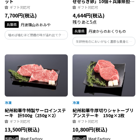
ット
せせらぎ卵」10個＋兵庫県但馬
産黒毛和牛雌牛「太田牛」200g
ギフト対応可
ギフト対応可
のすき焼きセット
7,700円(税込)
4,644円(税込)
残りあと5点
兵庫県
丹波篠山おおみや
兵庫県
丹波からのおくりもの
噛めば噛むほど野趣の味が溢れ出てクセ
になる！老舗猪肉店「丹波篠山おゝみ
生卵特有のにおいがなく濃厚な黄身とぷ
や」が手掛けるジャーキーセットです。国
りっぷりの白身が特徴のせせらぎ卵と、7
産天然猪と日本鹿、播州百日どりを使用
日間徹底して熟成させた深みのある味わ
した新感覚でヘルシーなジャーキーを、
いと柔らかく風味豊かな最高級の太田牛
お酒と共に。
を、相性抜群のすき焼きセットにしまし
た。
紀州和華牛特製サーロインステ
紀州和華牛厚切りシャトーブリ
ーキ 計500g（250g×2）
アンステーキ 150g×2枚
ギフト対応可
ギフト対応可
13,500円(税込)
10,800円(税込)
和歌山県
Meat Factory
和歌山県
Meat Factory