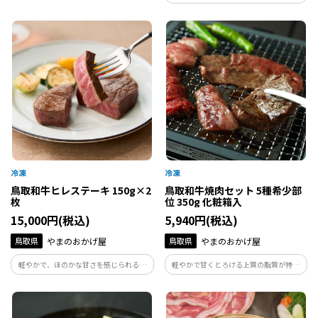
いただけます。
鳥取和牛を使用した霜降りの入った高級
ベーコン
鳥取和牛ヒレステーキ 150g×2
鳥取和牛焼肉セット 5種希少部
枚
位 350g 化粧箱入
15,000円(税込)
5,940円(税込)
鳥取県
やまのおかげ屋
鳥取県
やまのおかげ屋
軽やかで、ほのかな甘さを感じられる最
軽やかで甘くとろける上質の脂質が特徴
高級のヒレステーキです。
の鳥取和牛。その日仕入れた最良部位5種
を詰め合わせてお送りします！