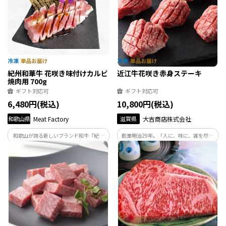
れ。
紀州和華牛 花咲き味付けカルビ
近江牛花咲き赤身ステーキ
焼肉用 700g
ギフト対応可
ギフト対応可
6,480円(税込)
10,800円(税込)
和歌山県
Meat Factory
滋賀県
大吉商店株式会社
和歌山が誇る新しいブランド和牛『紀州
創業明治29年。「人に、味に、誠を尽く
和華牛』。ひと口噛めば肉汁溢れる濃厚
す」をモットーに、自社牧場での肥育か
な旨味【カルビ】を焼肉店秘伝の醤油タ
ら自社での加工、商品化、配送の一環流
レでじっくり漬け込みました。花咲きカ
通で日々近江牛の「美味しさを」お客様
ットが生む驚きのやわらかさを是非ご賞
にお届けできますよう一生懸命頑張って
味ください。
おります。