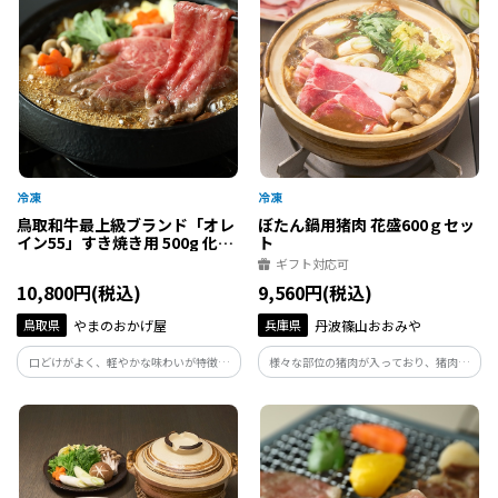
鳥取和牛最上級ブランド「オレ
ぼたん鍋用猪肉 花盛600ｇセッ
イン55」すき焼き用 500g 化粧
ト
箱入
ギフト対応可
10,800円(税込)
9,560円(税込)
鳥取県
やまのおかげ屋
兵庫県
丹波篠山おおみや
口どけがよく、軽やかな味わいが特徴の
様々な部位の猪肉が入っており、猪肉本
鳥取和牛最上級ブランド「オレイン
来の美味しさを堪能いただけるセットで
55」。すき焼きで美味しく召し上がれ
す。ぼたんの花びらを連想する美しい花盛
る、リブロースと赤身の2種セットでお届
姿でお届けします。
けします。