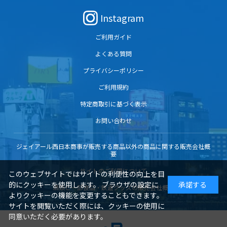
Instagram
ご利用ガイド
よくある質問
プライバシーポリシー
ご利用規約
特定商取引に基づく表示
お問い合わせ
ジェイアール西日本商事が販売する商品以外の商品に関する販売会社概
要
サイトのご利用について
このウェブサイトではサイトの利便性の向上を目
的にクッキーを使用します。 ブラウザの設定に
承諾する
酒類と一部食品・鉄道グッズの販売会社概要
よりクッキーの機能を変更することもできます。
サイトを閲覧いただく際には、クッキーの使用に
同意いただく必要があります。