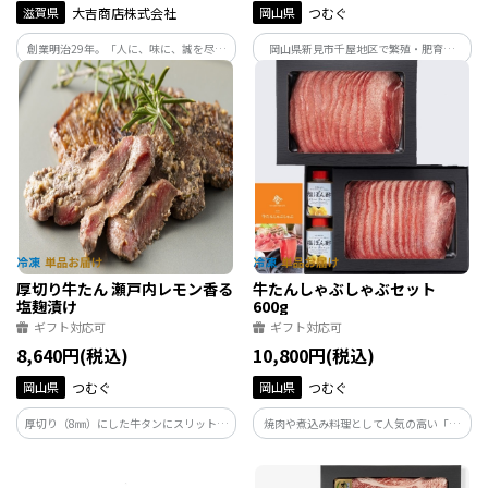
滋賀県
大吉商店株式会社
岡山県
つむぐ
創業明治29年。「人に、味に、誠を尽く
岡山県新見市千屋地区で繁殖・肥育さ
す」をモットーに、自社牧場での肥育か
れ、日本最古の和牛のルーツといわれる
ら自社での加工、商品化、配送の一環流
蔓牛（つるうし）、「竹の谷蔓（たけの
通で日々近江牛の「美味しさを」お客様
たにつる）」の血統を引く年間生産頭数
にお届けできますよう一生懸命頑張って
７００頭に満たない希少価値の高い「千
おります。
屋牛」をお届け。
厚切り牛たん 瀬戸内レモン香る
牛たんしゃぶしゃぶセット
塩麹漬け
600g
ギフト対応可
ギフト対応可
8,640円(税込)
10,800円(税込)
岡山県
つむぐ
岡山県
つむぐ
厚切り（8㎜）にした牛タンにスリット加
焼肉や煮込み料理として人気の高い「牛
工を行い、瀬戸内レモンやハーブの爽や
タン」を、しゃぶしゃぶに仕立てました
かな香りをまとわせ、塩麹でしっとりや
わらかく仕上げました