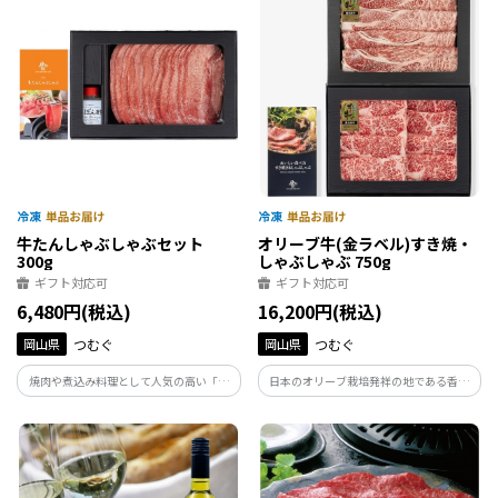
牛たんしゃぶしゃぶセット
オリーブ牛(金ラベル)すき焼・
300g
しゃぶしゃぶ 750g
ギフト対応可
ギフト対応可
6,480円(税込)
16,200円(税込)
岡山県
つむぐ
岡山県
つむぐ
焼肉や煮込み料理として人気の高い「牛
日本のオリーブ栽培発祥の地である香川
タン」を、しゃぶしゃぶに仕立てました
県・小豆島のオリーブと瀬戸内の温暖な
気候風土のなかで古くから育まれてきた
讃岐牛。２つの歴史が融合しオリーブ搾
り果実を与え育て上げた讃岐牛、それが
「オリーブ牛」です。