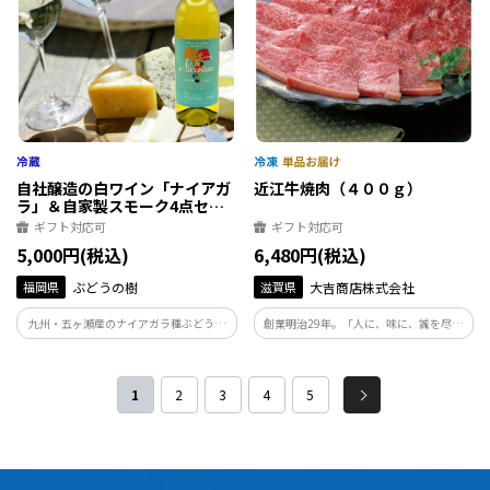
自社醸造の白ワイン「ナイアガ
近江牛焼肉（４００ｇ）
ラ」＆自家製スモーク4点セッ
ト
ギフト対応可
ギフト対応可
5,000円(税込)
6,480円(税込)
福岡県
ぶどうの樹
滋賀県
大吉商店株式会社
九州・五ヶ瀬産のナイアガラ種ぶどうを
創業明治29年。「人に、味に、誠を尽く
100％使用したぶどうの樹オリジナル
す」をモットーに、自社牧場での肥育か
の“オール九州産”白ワイン。IFFAドイツ
ら自社での加工、商品化、配送の一環流
食肉加工コンテスト金賞受賞の自家製ス
通で日々近江牛の「美味しさを」お客様
1
2
3
4
5
モークとのペアリングもお楽しみ頂ける
にお届けできますよう一生懸命頑張って
嬉しいセット。
おります。