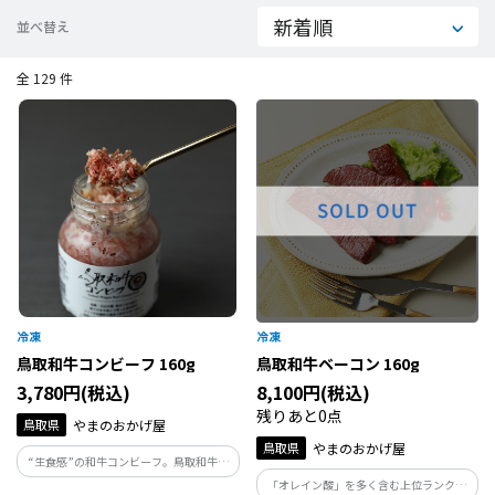
並べ替え
全 129 件
鳥取和牛コンビーフ 160g
鳥取和牛ベーコン 160g
3,780円(税込)
8,100円(税込)
残りあと0点
鳥取県
やまのおかげ屋
鳥取県
やまのおかげ屋
“生食感”の和牛コンビーフ。鳥取和牛の
極上の旨みと甘みが口いっぱいにご堪能
「オレイン酸」を多く含む上位ランクの