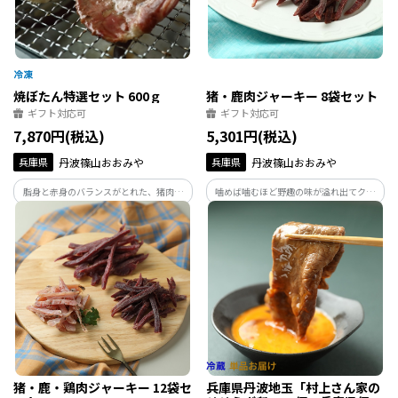
焼ぼたん特選セット 600ｇ
猪・鹿肉ジャーキー 8袋セット
ギフト対応可
ギフト対応可
7,870円(税込)
5,301円(税込)
兵庫県
丹波篠山おおみや
兵庫県
丹波篠山おおみや
脂身と赤身のバランスがとれた、猪肉本
噛めば噛むほど野趣の味が溢れ出てクセ
来の美味しさをご堪能いただける特選セ
になる！老舗猪肉店「丹波篠山おゝみ
ットです。旬の味をそのままに、鍋だけで
や」が手掛けるジャーキーセットです。国
はなく、焼きぼたんとしてお楽しみくだ
産天然猪と日本鹿を使用した新感覚でヘ
さい。
ルシーなジャーキーを、お酒と共にお楽
しみ下さい。
猪・鹿・鶏肉ジャーキー 12袋セ
兵庫県丹波地玉「村上さん家の