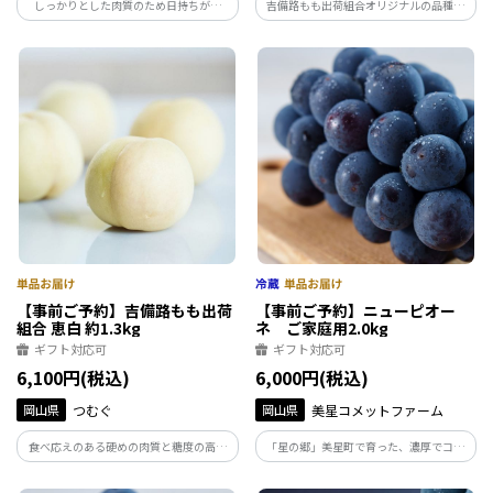
しっかりとした肉質のため日持ちが良
吉備路もも出荷組合オリジナルの品種で
く、熟すとジューシーで甘い果汁が溢れ
す。真っ白できめ細かな見た目と、晩生品
ます。じっくりと時間をかけて育つので、
種では珍しいなめらかで香りの良い甘さ
安定した甘みが特徴です。【お届け時期：
が特徴です。【お届け時期：8月下旬～9
8月中旬～8月下旬】
月上旬】
【事前ご予約】吉備路もも出荷
【事前ご予約】ニューピオー
組合 恵白 約1.3kg
ネ ご家庭用2.0kg
ギフト対応可
ギフト対応可
6,100円(税込)
6,000円(税込)
岡山県
つむぐ
岡山県
美星コメットファーム
食べ応えのある硬めの肉質と糖度の高さ
「星の郷」美星町で育った、濃厚でコク
が抜群の白桃です。岡山の夏を締めくくる
のあるニューピオーネ。化学肥料や農薬
大玉品種です。【お届け時期：8月下旬～
に頼らず、土づくりからこだわった自慢の