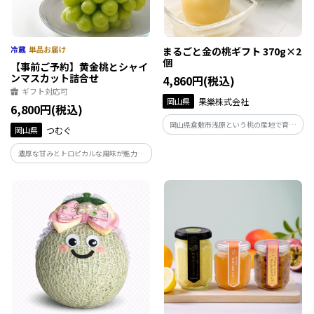
まるごと金の桃ギフト 370g×2
個
【事前ご予約】黄金桃とシャイ
ンマスカット詰合せ
4,860円(税込)
ギフト対応可
岡山県
果樂株式会社
6,800円(税込)
岡山県倉敷市浅原という桃の産地で育て
岡山県
つむぐ
た白桃をまるごと瓶詰めに。果樂株式会
社による桃のシロップ漬けです。限りなく
濃厚な甘みとトロピカルな風味が魅力の
生に近い食感で桃のない時期にでも桃に
黄金桃と、人気のシャインマスカットを
会える！もらって嬉しい、飾ってかわい
詰合せたギフトです。【お届け時期：8月
い桃の瓶詰めです。
下旬～9月上旬】