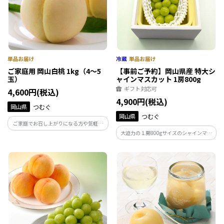
ご家庭用 岡山白桃 1kg（4～5
【事前ご予約】岡山県産 特大シ
玉）
ャインマスカット 1房800g
ギフト対応可
4,600円(税込)
4,900円(税込)
岡山県
つむぐ
岡山県
つむぐ
ご家庭でお召し上がりになる方や気軽な
贈り物などにおすすめです。【お届け時
大迫力の１房800gサイズのシャインマス
期：7月上旬～9月上旬】※お届けまで2週
カット。食べ応えのあるシャインマスカ
間前後かかる場合がございますので、ご
ットをお楽しみください。【お届け時
了承ください。
期：8月26日～9月中旬】