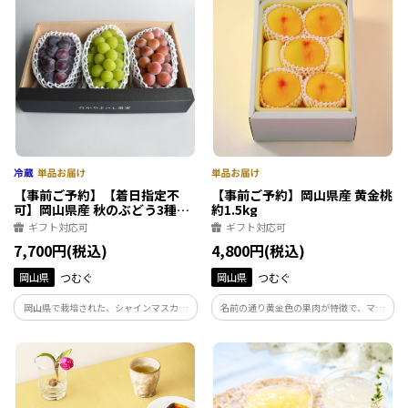
【事前ご予約】【着日指定不
【事前ご予約】岡山県産 黄金桃
可】岡山県産 秋のぶどう3種
約1.5kg
(各600g 1房)
ギフト対応可
ギフト対応可
7,700円(税込)
4,800円(税込)
岡山県
つむぐ
岡山県
つむぐ
岡山県で栽培された、シャインマスカッ
名前の通り黄金色の果肉が特徴で、マン
ト、ニューピオーネ、クイーンニーナの
ゴーを思わせるまったり濃厚な味わい
詰合せです。甘みや香りが異なる３品種を
は、桃のイメージを覆す味わいです。【お
詰合せた、贅沢な食べ比べセットです。
届け時期：8月下旬～9月上旬】
【お届け時期：9月中旬～9月下旬】