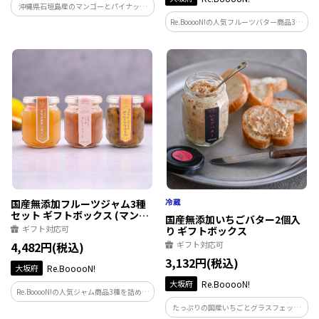
沖縄県石垣島産のマンゴーとパイナップ
ルを贅沢に使用したジャムです。
Re.BooooN!の人気フルーツバター商品3種
を詰め合わせました。お世話になってい
る人やお友達などのプレゼントにもおす
すめです。
国産無添加フルーツジャム3種
セット ギフトボックス (マンゴ
国産無添加いちごバター2個入
ー・ピーチ・パッションフルー
ギフト対応可
り ギフトボックス
ツ)
4,482円(税込)
ギフト対応可
3,132円(税込)
大坂府
Re.BooooN!
大坂府
Re.BooooN!
Re.BooooN!の人気ジャム商品3種を詰め合
わせました。お世話になっている人やお
たっぷりの国産いちごとグラスフェッド
友達などのプレゼントにもおすすめです。