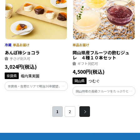
あんぽ柿ショコラ
岡山県産フルーツの飲むジュ
レ ４種１０本セット
手さげ封入可
ギフト対応可
3,024円(税込)
4,500円(税込)
奈良県
堀内果実園
岡山県
つむぐ
奈良県・吉野エリアで明治36年開墾、現
岡山特産の高級フルーツをたっぷりと使
在6代目の柿農家が新しいあんぽ柿の楽し
用したフルーツジュレです。完熟の果物を
み 方をお届けします。上品な甘さの「あ
すりおろし、果物本来の味わいが感じら
んぽ柿」に口どけのよいオリジナル「シ
れるなめらかなジュレに仕上げました。
ョコラ」 で仕上げました。
1
2