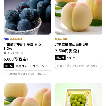
【事前ご予約】美澪-MIO-
ご家庭用 岡山白桃 2玉
1.0kg
2,500円(税込)
ギフト対応可
岡山県
つむぐ
6,000円(税込)
少量でお試しいただきたい方や気軽な手
岡山県
美星コメットファーム
土産などにおすすめな、岡山白桃の２玉
「星の郷」美星町で育った、濃厚でコク
セットです。【お届け時期：7月上旬～9
のあるニューピオーネ“美澪-MIO-”。化学
月上旬】※お届けまで2週間前後かかる場
肥料や農薬に頼らず土づくりからこだわ
合がございますので、ご了承ください。
った、贈り物にもおすすめな逸品です。
【お届け時期：8月下旬～9月中旬】