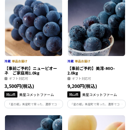
9月上旬】
逸品を、ぜひご家庭でお楽しみくださ
い。【お届け時期：8月27日～9月中旬】
【事前ご予約】ニューピオー
【事前ご予約】美澪-MIO-
ネ ご家庭用1.0kg
2.0kg
ギフト対応可
ギフト対応可
3,500円(税込)
9,200円(税込)
岡山県
美星コメットファーム
岡山県
美星コメットファーム
「星の郷」美星町で育った、濃厚でコク
「星の郷」美星町で育った、濃厚でコク
のあるニューピオーネ。化学肥料薬や農
のあるニューピオーネ“美澪-MIO-”。化学
に頼らず、土づくりからこだわった自慢の
肥料や農薬に頼らず土づくりからこだわ
逸品を、ぜひご家庭でお楽しみくださ
った、贈り物にもおすすめな逸品です。
い。【お届け時期：8月25日～9月中旬】
【お届け時期：8月下旬～9月中旬】