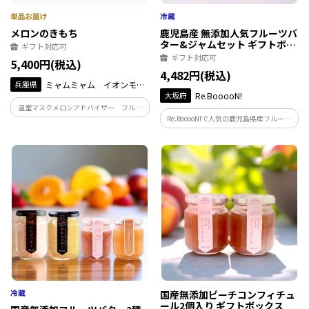
メロンのきもち
鹿児島産 無添加人気フルーツバ
ター&ジャムセット ギフトボッ
ギフト対応可
クス
ギフト対応可
5,400円(税込)
4,482円(税込)
兵庫県
ミャムミャム イオンモー
大坂府
Re.BooooN!
ル伊丹店
温室マスクメロンアドバイザー フルー
Re.BooooN!で人気の鹿児島県産フルーツ
ツ & ベジタブルジュニアマイスター
を使った、フルーツバター1種とジャム2
二つの資格を持つフルーツのソムリエが
種を詰め合わせました。
厳選してお届けします。
国産無添加ピーチコンフィチュ
ール2個入り ギフトボックス