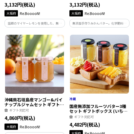
3,132円(税込)
3,132円(税込)
大坂府
Re.BooooN!
大坂府
Re.BooooN!
話題のマイヤーレモンを使用した、無添
無添加手作りみかんバター。化学肥料に
加手作りレモンバター。グラスフェッド
頼らない農法で育てた甘くジューシーな
バターにさっぱりとしたマイヤーレモン
有田みかんとグラスフェッドバターを使
とカモミールが香る贅沢なスプレッドで
用した贅沢なスプレッドです。
す。
沖縄県石垣島産マンゴー&パイ
ナップルジャムセット ギフトボ
国産無添加フルーツバター3種
ックス
ギフト対応可
セット ギフトボックス (いち
ご・レモン・みかん)
4,860円(税込)
ギフト対応可
4,482円(税込)
大坂府
Re.BooooN!
大坂府
Re.BooooN!