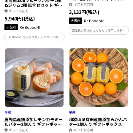
国産無添加フルーツバター2種
ギフト対応可
&ジャム2種 詰合せセット ギフ
トボックス
ギフト対応可
3,132円(税込)
5,940円(税込)
大坂府
Re.BooooN!
大坂府
Re.BooooN!
国産桃の果肉をふんだんに使用し桃その
ものを感じていただける、さらりとした
Re.BooooN!の人気フルーツバター２種と
コンフィチュールです。
ジャム２種を詰め合わせました。お世話
になっている人やお友達などのプレゼン
トにもおすすめです。
鹿児島産無添加レモンカモミー
和歌山県有田産無添加みかんバ
ルバター2個入り ギフトボック
ター2個入り ギフトボックス
ス
ギフト対応可
ギフト対応可