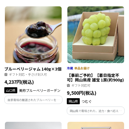
バターを使用した、無添加手作りいちご
バター。コクのある味わいにも、しっか
りといちごのフレッシュさが感じられる
お子様にも大人気の商品です。
ブルーベリージャム 140g×3個
ギフト対応・手さげ封入可
【事前ご予約】【着日指定不
可】岡山県産 雄宝 1房(約900g)
4,237円(税込)
ギフト対応可
山口県
美祢ブルーベリーガーデン
9,500円(税込)
自家栽培の厳選されたブルーベリーを使
岡山県
つむぐ
用し、香りと食感をそのまま閉じ込めた
手作りの逸品です。 添加物は一切使用せ
岡山県で栽培された、迫力・食べ応え満
ず、果実と甜菜糖（てんさいとう）のみで
点のぶどうです。贈り物としても喜ばれる
仕上げました。
こと間違いなしの逸品です。【お届け時
期：9月中旬～下旬】