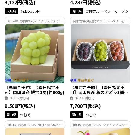
3,132円(税込)
4,237円(税込)
大坂府
Re.BooooN!
山口県
美祢ブルーベリーガーデン
たっぷりの国産いちごとグラスフェッド
自家栽培の厳選されたブルーベリーを使
バターを使用した、無添加手作りいちご
用し、香りと食感をそのまま閉じ込めた
バター。コクのある味わいにも、しっか
手作りの逸品です。 添加物は一切使用せ
りといちごのフレッシュさが感じられる
ず、果実と甜菜糖（てんさいとう）のみで
お子様にも大人気の商品です。
仕上げました。
【事前ご予約】【着日指定不
【事前ご予約】【着日指定不
可】岡山県産 雄宝 1房(約900g)
可】岡山県産 秋のぶどう3種
(各600g 1房)
ギフト対応可
ギフト対応可
9,500円(税込)
7,700円(税込)
岡山県
つむぐ
岡山県
つむぐ
岡山県で栽培された、迫力・食べ応え満
岡山県で栽培された、シャインマスカッ
点のぶどうです。贈り物としても喜ばれる
ト、ニューピオーネ、クイーンニーナの