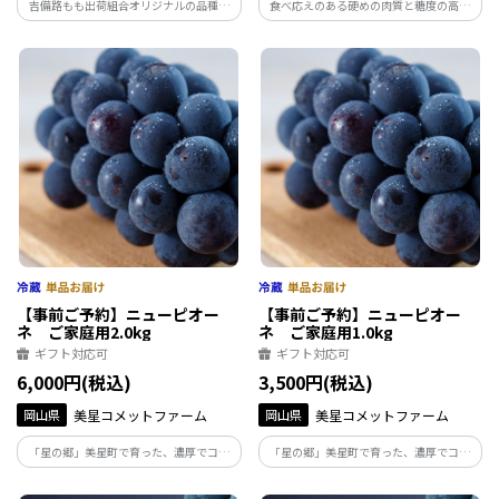
吉備路もも出荷組合オリジナルの品種で
食べ応えのある硬めの肉質と糖度の高さ
す。真っ白できめ細かな見た目と、晩生品
が抜群の白桃です。岡山の夏を締めくくる
種では珍しいなめらかで香りの良い甘さ
大玉品種です。【お届け時期：8月下旬～
が特徴です。【お届け時期：8月下旬～9
9月上旬】
月上旬】
【事前ご予約】ニューピオー
【事前ご予約】ニューピオー
ネ ご家庭用2.0kg
ネ ご家庭用1.0kg
ギフト対応可
ギフト対応可
6,000円(税込)
3,500円(税込)
岡山県
美星コメットファーム
岡山県
美星コメットファーム
「星の郷」美星町で育った、濃厚でコク
「星の郷」美星町で育った、濃厚でコク
のあるニューピオーネ。化学肥料や農薬
のあるニューピオーネ。化学肥料薬や農
に頼らず、土づくりからこだわった自慢の
に頼らず、土づくりからこだわった自慢の