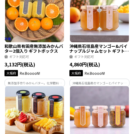
す。
和歌山県有田産無添加みかんバ
沖縄県石垣島産マンゴー&パイ
ター2個入り ギフトボックス
ナップルジャムセット ギフトボ
ックス
ギフト対応可
ギフト対応可
3,132円(税込)
4,860円(税込)
大坂府
Re.BooooN!
大坂府
Re.BooooN!
無添加手作りみかんバター。化学肥料に
沖縄県石垣島産のマンゴーとパイナップ
頼らない農法で育てた甘くジューシーな
ルを贅沢に使用したジャムです。
有田みかんとグラスフェッドバターを使
用した贅沢なスプレッドです。