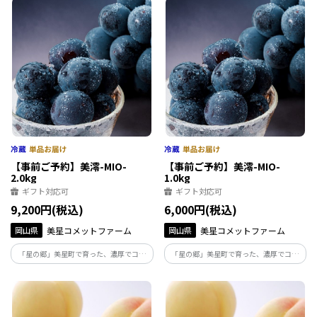
逸品を、ぜひご家庭でお楽しみくださ
逸品を、ぜひご家庭でお楽しみくださ
い。【お届け時期：8月27日～9月中旬】
い。【お届け時期：8月25日～9月中旬】
【事前ご予約】美澪-MIO-
【事前ご予約】美澪-MIO-
2.0kg
1.0kg
ギフト対応可
ギフト対応可
9,200円(税込)
6,000円(税込)
岡山県
美星コメットファーム
岡山県
美星コメットファーム
「星の郷」美星町で育った、濃厚でコク
「星の郷」美星町で育った、濃厚でコク
のあるニューピオーネ“美澪-MIO-”。化学
のあるニューピオーネ“美澪-MIO-”。化学
肥料や農薬に頼らず土づくりからこだわ
肥料や農薬に頼らず土づくりからこだわ
った、贈り物にもおすすめな逸品です。
った、贈り物にもおすすめな逸品です。
【お届け時期：8月下旬～9月中旬】
【お届け時期：8月下旬～9月中旬】