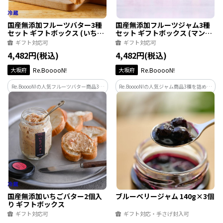
国産無添加フルーツバター3種
国産無添加フルーツジャム3種
セット ギフトボックス (いち
セット ギフトボックス (マンゴ
ご・レモン・みかん)
ー・ピーチ・パッションフルー
ギフト対応可
ギフト対応可
ツ)
4,482円(税込)
4,482円(税込)
大坂府
Re.BooooN!
大坂府
Re.BooooN!
Re.BooooN!の人気フルーツバター商品3種
Re.BooooN!の人気ジャム商品3種を詰め合
を詰め合わせました。お世話になってい
わせました。お世話になっている人やお
る人やお友達などのプレゼントにもおす
友達などのプレゼントにもおすすめです。
すめです。
国産無添加いちごバター2個入
ブルーベリージャム 140g×3個
り ギフトボックス
ギフト対応可
ギフト対応・手さげ封入可