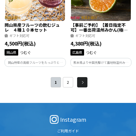
岡山県産フルーツの飲むジュ
【事前ご予約】【着日指定不
レ ４種１０本セット
可】一番出荷温州みかん(極早
生) 約3kg（25～50玉）
ギフト対応可
ギフト対応可
4,500円(税込)
4,380円(税込)
岡山県
つむぐ
広島県
つむぐ
岡山特産の高級フルーツをたっぷりと使
熊本県より全国先駆けて露地物温州みか
用したフルーツジュレです。完熟の果物を
んシーズン開始 皮の色は緑だけど、爽や
すりおろし、果物本来の味わいが感じら
かな風味と絶妙な酸味と甘みがおいしい
れるなめらかなジュレに仕上げました。
「一番出荷の温州みかん」です。
1
2
Instagram
ご利用ガイド