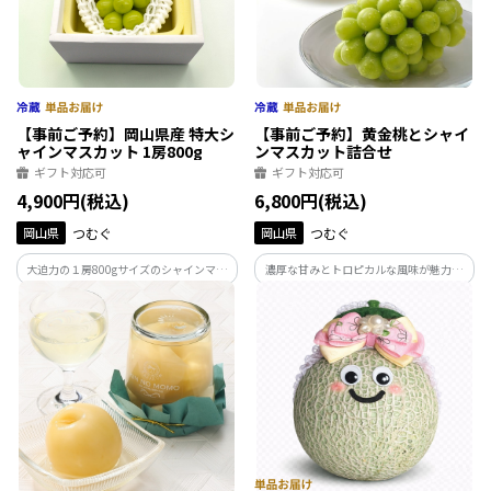
【事前ご予約】岡山県産 特大シ
【事前ご予約】黄金桃とシャイ
ャインマスカット 1房800g
ンマスカット詰合せ
ギフト対応可
ギフト対応可
4,900円(税込)
6,800円(税込)
岡山県
つむぐ
岡山県
つむぐ
大迫力の１房800gサイズのシャインマス
濃厚な甘みとトロピカルな風味が魅力の
カット。食べ応えのあるシャインマスカ
黄金桃と、人気のシャインマスカットを
ットをお楽しみください。【お届け時
詰合せたギフトです。【お届け時期：8月
期：8月26日～9月中旬】
下旬～9月上旬】