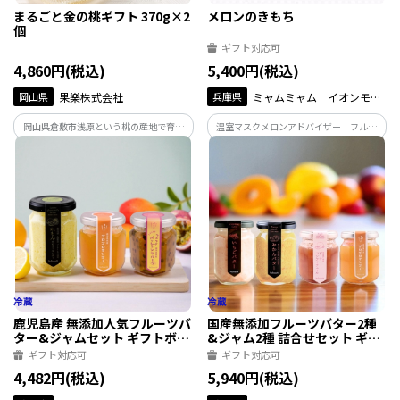
まるごと金の桃ギフト 370g×2
メロンのきもち
個
ギフト対応可
4,860円(税込)
5,400円(税込)
岡山県
果樂株式会社
兵庫県
ミャムミャム イオンモー
ル伊丹店
岡山県倉敷市浅原という桃の産地で育て
温室マスクメロンアドバイザー フルー
た白桃をまるごと瓶詰めに。果樂株式会
ツ & ベジタブルジュニアマイスター
社による桃のシロップ漬けです。限りなく
二つの資格を持つフルーツのソムリエが
生に近い食感で桃のない時期にでも桃に
厳選してお届けします。
会える！もらって嬉しい、飾ってかわい
い桃の瓶詰めです。
鹿児島産 無添加人気フルーツバ
国産無添加フルーツバター2種
ター&ジャムセット ギフトボッ
&ジャム2種 詰合せセット ギフ
クス
トボックス
ギフト対応可
ギフト対応可
4,482円(税込)
5,940円(税込)