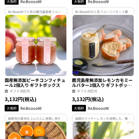
大坂府
Re.BooooN!
大坂府
Re.BooooN!
Re.BooooN!で人気の鹿児島県産フルーツ
Re.BooooN!の人気フルーツバター２種と
を使った、フルーツバター1種とジャム2
ジャム２種を詰め合わせました。お世話
種を詰め合わせました。
になっている人やお友達などのプレゼン
トにもおすすめです。
国産無添加ピーチコンフィチュ
鹿児島産無添加レモンカモミー
ール2個入り ギフトボックス
ルバター2個入り ギフトボック
ス
ギフト対応可
ギフト対応可
3,132円(税込)
3,132円(税込)
大坂府
Re.BooooN!
大坂府
Re.BooooN!
国産桃の果肉をふんだんに使用し桃その
話題のマイヤーレモンを使用した、無添
ものを感じていただける、さらりとした
加手作りレモンバター。グラスフェッド
コンフィチュールです。
バターにさっぱりとしたマイヤーレモン
とカモミールが香る贅沢なスプレッドで