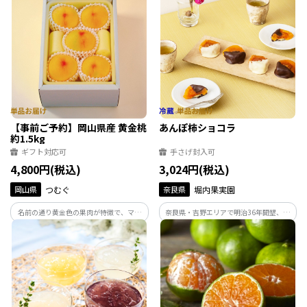
こと間違いなしの逸品です。【お届け時
詰合せです。甘みや香りが異なる３品種を
期：9月中旬～下旬】
詰合せた、贅沢な食べ比べセットです。
【お届け時期：9月中旬～9月下旬】
【事前ご予約】岡山県産 黄金桃
あんぽ柿ショコラ
約1.5kg
ギフト対応可
手さげ封入可
4,800円(税込)
3,024円(税込)
岡山県
つむぐ
奈良県
堀内果実園
名前の通り黄金色の果肉が特徴で、マン
奈良県・吉野エリアで明治36年開墾、現
ゴーを思わせるまったり濃厚な味わい
在6代目の柿農家が新しいあんぽ柿の楽し
は、桃のイメージを覆す味わいです。【お
み 方をお届けします。上品な甘さの「あ
届け時期：8月下旬～9月上旬】
んぽ柿」に口どけのよいオリジナル「シ
ョコラ」 で仕上げました。