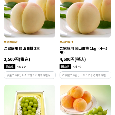
ご家庭用 岡山白桃 2玉
ご家庭用 岡山白桃 1kg（4～5
玉）
2,500円(税込)
4,600円(税込)
岡山県
つむぐ
岡山県
つむぐ
少量でお試しいただきたい方や気軽な手
ご家庭でお召し上がりになる方や気軽な
土産などにおすすめな、岡山白桃の２玉
贈り物などにおすすめです。【お届け時
セットです。【お届け時期：7月上旬～9
期：7月上旬～9月上旬】※お届けまで2週
月上旬】※お届けまで2週間前後かかる場
間前後かかる場合がございますので、ご
合がございますので、ご了承ください。
了承ください。