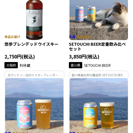
します。
悠歩ブレンデッドウイスキー
SETOUCHI BEER定番飲み比べ
セット
2,750円(税込)
3,850円(税込)
大阪府
利休蔵
香川県
SETOUCHI BEER
元サントリー白州マスターブレンダー冨
香川県高松市の醸造所-SETOUCHI BEER-
岡伸一氏が完全監修！ やさしくクセがな
が手がける、人気定番2種の飲み比べセッ
く、飲みやすい。しかも奥深いデイリー
ト。 華やかな香りと苦味が特徴のIPAと、
ウイスキー。
何杯でも楽しめるLAGER。 じっくりご堪
能ください。