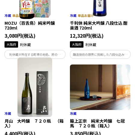
MOZU（百舌鳥）純米吟醸
千利休 純米大吟醸 八段仕込 酣
720ml
楽酒 720ml
3,080円(税込)
12,320円(税込)
大阪府
利休蔵
大阪府
利休蔵
利休蔵が所在する町堺の地名、府の鳥
醸造技術の限界に挑戦した八段仕込みの
【百舌鳥】から名付けた清酒MOZU。
純米大吟醸！濃厚甘口、ふくよかな旨み
生酒を一回火入れし芳醇でバナナの様な
と上品な甘み。後口はさっと消えてまさ
香りが特徴。 化粧箱にもこだわり日本
に甘露
酒の歴史、作り方を日本語、英語で解
説。
月山 大吟醸 ７２０瓶 （箱
簸上正宗 純米大吟醸 七冠
入）
馬 ７２０瓶（箱入）
4,400円(税込)
3,850円(税込)