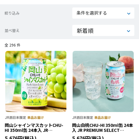
条件を選択する
絞り込み
並べ替え
全 296 件
岡山シャインマスカットCHU-
岡山白桃CHU-HI 350ml缶 24本
HI 350ml缶 24本入 JR
入 JR PREMIUM SELECT
PREMIUM SELECT SETOUCHI
SETOUCHI
5,676円(税込)
5,676円(税込)