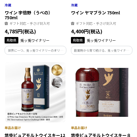
ワイン 宇倍野（うべの）
ワイン ヤマブラン 750ml
750ml
ギフト対応・手さげ封入可
ギフト対応・手さげ封入可
4,785円(税込)
4,400円(税込)
鳥取県
兎ッ兎ワイナリー
鳥取県
兎ッ兎ワイナリー
世界に一つ、兎ッ兎ワイナリーのオリジ
創業時から育て続ける、兎ッ兎ワイナリ
ナルぶどう品種「宇倍野（うべの）」で
ーのクラシック「ヤマブラン」。 鳥取の
醸造したワイン。 鳥取で持続可能なぶど
自然に真摯に向き合い、悠々とぶどうを
う栽培を目指し、環境適応性、ワインと
育て、その美味しさをそのままに映した
しての美味しさをも併せ持つ、次世代を
ワイン造りを貫いてきた、歴史の結晶で
担うワインです。
す。
悠歩ピュアモルトウイスキー12
悠歩ピュアモルトウイスキー８