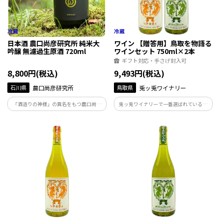
日本酒 農口尚彦研究所 純米大
ワイン 【贈答用】鳥取を物語る
吟醸 無濾過生原酒 720ml
ワインセット 750ml×2本
ギフト対応・手さげ封入可
8,800円(税込)
9,493円(税込)
石川県
農口尚彦研究所
鳥取県
兎ッ兎ワイナリー
「酒造りの神様」の異名をもつ農口尚彦
兎ッ兎ワイナリーで一番選ばれているワ
によって醸された酒は、人生を捧げ、磨き
イン2本をセットにいたしました。
上げた味。地下93ｍから湧き出る霊峰白
山の雪解け水で仕込む無濾過生原酒は絶
妙な吾味のバランスが整った味わいです。