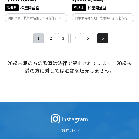
島根県
松屋開盛堂
島根県
松屋開盛堂
月山の高い技術が結集した自信作。フル
日本酒発祥の地「佐香神社」の名前を冠
ーティーな吟醸香と柔らかい味わいで食
する島根県独自の酒米「佐香錦」で仕込
事と共に楽しめる大吟醸です。
んだ純米大吟醸。 爽やかでフルーティな
香りと、ほのかに甘くドライなあと味。
1
2
3
4
5
20歳未満の方の飲酒は法律で禁止されています。20歳未
満の方に対しては酒類を販売しません。
Instagram
ご利用ガイド