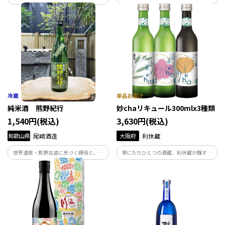
岡伸一氏が完全監修！OSAKAウイスキー
100％使用したぶどうの樹オリジナル
のスタンダードモデル
の“オール九州産”白ワイン。IFFAドイツ
食肉加工コンテスト金賞受賞の自家製ス
モークとのペアリングもお楽しみ頂ける
嬉しいセット。
純米酒 熊野紀行
妙chaリキュール300mlx3種類
1,540円(税込)
3,630円(税込)
和歌山県
尾崎酒造
大阪府
利休蔵
世界遺産・熊野古道に息づく酵母と、熊
堺にただひとつの酒蔵、利休蔵が醸す日
野川の清らかな水。 熊野を、そのまま持
本酒『千利休』と、堺が生んだ茶聖・千
ち帰る酒「熊野紀行」。
利休が愛した京都宇治抹茶。その二つが
あうべくしてめぐりあい、そしてうまれ
た新感覚のオリジナルリキュールセット
です。