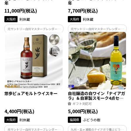
年
年
11,000円(税込)
7,700円(税込)
大阪府
利休蔵
大阪府
利休蔵
元サントリー白州マスターブレンダー冨
元サントリー白州マスターブレンダー冨
岡伸一氏が完全監修！OSAKAウイスキー
岡伸一氏が完全監修！ハイボールにも好
の最高峰！
適な軽快なモデル。
悠歩ピュアモルトウイスキー
自社醸造の白ワイン「ナイアガ
ラ」＆自家製スモーク4点セッ
ト
ギフト対応可
4,400円(税込)
5,000円(税込)
大阪府
利休蔵
福岡県
ぶどうの樹
元サントリー白州マスターブレンダー冨
九州・五ヶ瀬産のナイアガラ種ぶどうを