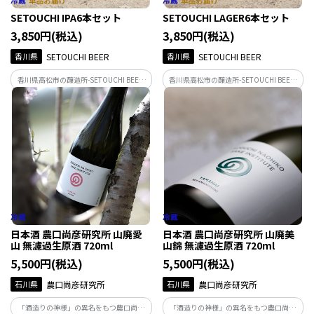
SETOUCHI IPA6本セット
SETOUCHI LAGER6本セット
3,850円(税込)
3,850円(税込)
香川県
SETOUCHI BEER
香川県
SETOUCHI BEER
香川県高松市の醸造所-SETOUCHI BEER-
香川県高松市の醸造所-SETOUCHI BEER-
が手がける、定番の人気商品SETOUCHI
が手がける、定番の人気商品SETOUCHI
IPA6本セット。 柑橘系ホップの華やかな
LAGER6本セット。 クリスピーで軽快な飲
香りと心地よい苦味、飲みごたえとキレ
み口と、爽やかな香りの心地よい余韻を
を存分にお楽しみください。
お楽しみください。
日本酒 農口尚彦研究所 山廃愛
日本酒 農口尚彦研究所 山廃美
山 無濾過生原酒 720ml
山錦 無濾過生原酒 720ml
5,500円(税込)
5,500円(税込)
石川県
農口尚彦研究所
石川県
農口尚彦研究所
「酒造りの神様」の異名をもつ農口尚彦
「酒造りの神様」の異名をもつ農口尚彦