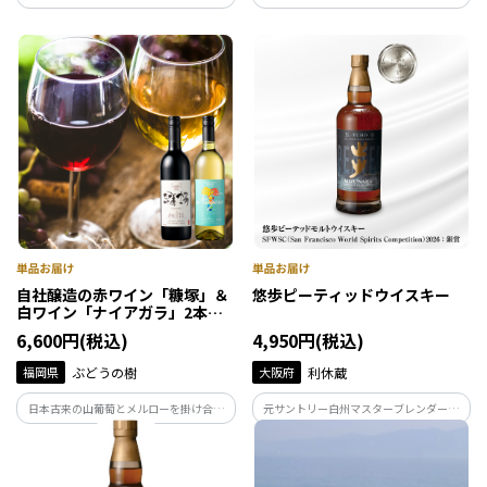
た瀬戸田レモンのみで作ったチューハイ
らしに寄り添う日本酒。
です。澄んだ味わいをお楽しみください。
果汁3%／アルコール分3%。
自社醸造の赤ワイン「糠塚」＆
悠歩ピーティッドウイスキー
白ワイン「ナイアガラ」2本セ
ット
6,600円(税込)
4,950円(税込)
福岡県
ぶどうの樹
大阪府
利休蔵
日本古来の山葡萄とメルローを掛け合わ
元サントリー白州マスターブレンダー冨
せた「富士の夢」を100％使用した“オー
岡伸一氏が完全監修！ ピートのニュアン
ル岡垣産”赤ワインと九州・五ヶ瀬産のナ
スの奥に、まろやかさと旨み。日本人の
イアガラ種ぶどうを100％使用した“オー
味覚に寄り添うスモーキーウイスキー。
ル九州産”白ワインを2本セットでお届け