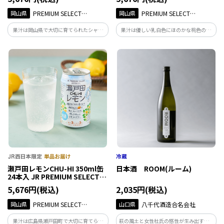
岡山県
PREMIUM SELECT
岡山県
PREMIUM SELECT
SETOUCHI
SETOUCHI
果汁は岡山県で大切に育てられたシャイ
果汁は優しい乳白色にほのかな桃色の岡
ンマスカットのみを使用。華やかな香り
山白桃 １００%のみで作ったチューハイ
と甘みをお楽しみください。果汁3%／ア
です。上品な甘さと香りをお楽しみくださ
ルコール分3%。
い。果汁3%／アルコール分3%。
瀬戸田レモンCHU-HI 350ml缶
日本酒 ROOM(ルーム)
24本入 JR PREMIUM SELECT
SETOUCHI
5,676円(税込)
2,035円(税込)
岡山県
PREMIUM SELECT
山口県
八千代酒造合名会社
SETOUCHI
果汁は広島県瀬戸田町で大切に育てられ
萩の風土と女性杜氏の感性が生み出す、暮