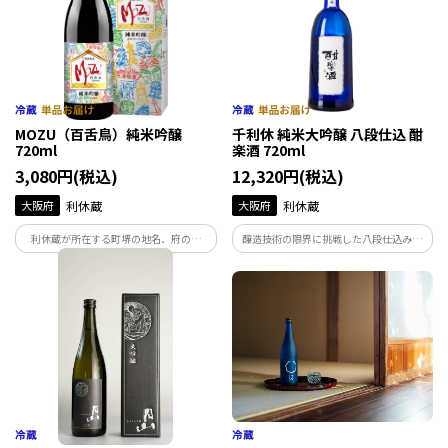
です。
MOZU（百舌鳥）純米吟醸
千利休 純米大吟醸 八段仕込 酣
720ml
楽酒 720ml
3,080円(税込)
12,320円(税込)
大阪府
利休蔵
大阪府
利休蔵
利休蔵が所在する町堺の地名、府の鳥
醸造技術の限界に挑戦した八段仕込みの
【百舌鳥】から名付けた清酒MOZU。
純米大吟醸！濃厚甘口、ふくよかな旨み
生酒を一回火入れし芳醇でバナナの様な
と上品な甘み。後口はさっと消えてまさ
香りが特徴。 化粧箱にもこだわり日本
に甘露
酒の歴史、作り方を日本語、英語で解
説。