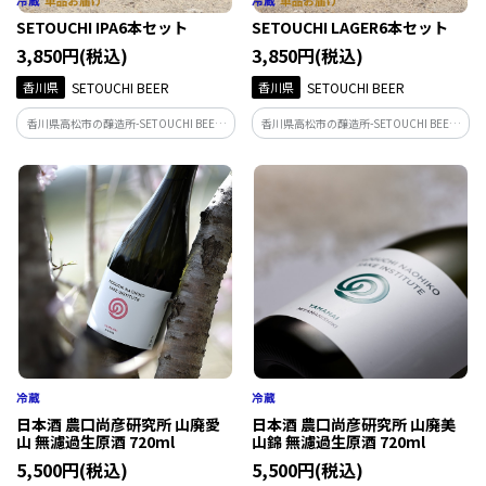
SETOUCHI IPA6本セット
SETOUCHI LAGER6本セット
3,850円(税込)
3,850円(税込)
香川県
SETOUCHI BEER
香川県
SETOUCHI BEER
香川県高松市の醸造所-SETOUCHI BEER-
香川県高松市の醸造所-SETOUCHI BEER-
が手がける、定番の人気商品SETOUCHI
が手がける、定番の人気商品SETOUCHI
IPA6本セット。 柑橘系ホップの華やかな
LAGER6本セット。 クリスピーで軽快な飲
香りと心地よい苦味、飲みごたえとキレ
み口と、爽やかな香りの心地よい余韻を
を存分にお楽しみください。
お楽しみください。
日本酒 農口尚彦研究所 山廃愛
日本酒 農口尚彦研究所 山廃美
山 無濾過生原酒 720ml
山錦 無濾過生原酒 720ml
5,500円(税込)
5,500円(税込)