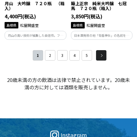
月山 大吟醸 ７２０瓶 （箱
簸上正宗 純米大吟醸 七冠
入）
馬 ７２０瓶（箱入）
4,400円(税込)
3,850円(税込)
島根県
松屋開盛堂
島根県
松屋開盛堂
月山の高い技術が結集した自信作。フル
日本酒発祥の地「佐香神社」の名前を冠
ーティーな吟醸香と柔らかい味わいで食
する島根県独自の酒米「佐香錦」で仕込
事と共に楽しめる大吟醸です。
んだ純米大吟醸。 爽やかでフルーティな
香りと、ほのかに甘くドライなあと味。
1
2
3
4
5
20歳未満の方の飲酒は法律で禁止されています。20歳未
満の方に対しては酒類を販売しません。
Instagram