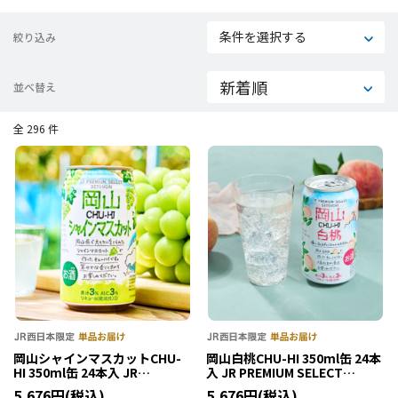
条件を選択する
絞り込み
並べ替え
全 296 件
岡山シャインマスカットCHU-
岡山白桃CHU-HI 350ml缶 24本
HI 350ml缶 24本入 JR
入 JR PREMIUM SELECT
PREMIUM SELECT SETOUCHI
SETOUCHI
5,676円(税込)
5,676円(税込)