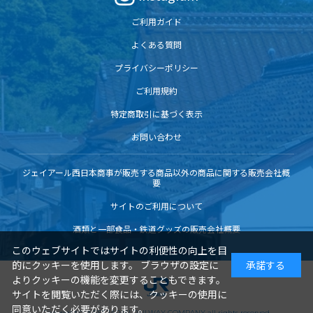
ご利用ガイド
よくある質問
プライバシーポリシー
ご利用規約
特定商取引に基づく表示
お問い合わせ
ジェイアール西日本商事が販売する商品以外の商品に関する販売会社概
要
サイトのご利用について
酒類と一部食品・鉄道グッズの販売会社概要
このウェブサイトではサイトの利便性の向上を目
的にクッキーを使用します。 ブラウザの設定に
承諾する
よりクッキーの機能を変更することもできます。
サイトを閲覧いただく際には、クッキーの使用に
同意いただく必要があります。
Copyright© WEST JAPAN RAILWAY COMPANY all rights reserved.