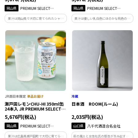
岡山県
PREMIUM SELECT
岡山県
PREMIUM SELECT
SETOUCHI
SETOUCHI
果汁は岡山県で大切に育てられたシャイ
果汁は優しい乳白色にほのかな桃色の岡
ンマスカットのみを使用。華やかな香り
山白桃 １００%のみで作ったチューハイ
と甘みをお楽しみください。果汁3%／ア
です。上品な甘さと香りをお楽しみくださ
ルコール分3%。
い。果汁3%／アルコール分3%。
瀬戸田レモンCHU-HI 350ml缶
日本酒 ROOM(ルーム)
24本入 JR PREMIUM SELECT
SETOUCHI
5,676円(税込)
2,035円(税込)
岡山県
PREMIUM SELECT
山口県
八千代酒造合名会社
SETOUCHI
果汁は広島県瀬戸田町で大切に育てられ
萩の風土と女性杜氏の感性が生み出す、暮