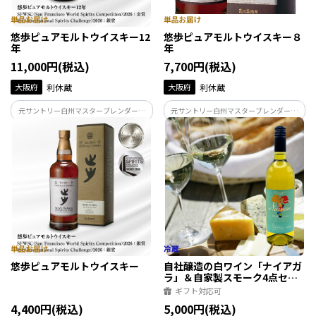
悠歩ピュアモルトウイスキー12
悠歩ピュアモルトウイスキー８
年
年
11,000円(税込)
7,700円(税込)
大阪府
利休蔵
大阪府
利休蔵
元サントリー白州マスターブレンダー冨
元サントリー白州マスターブレンダー冨
岡伸一氏が完全監修！OSAKAウイスキー
岡伸一氏が完全監修！ハイボールにも好
の最高峰！
適な軽快なモデル。
悠歩ピュアモルトウイスキー
自社醸造の白ワイン「ナイアガ
ラ」＆自家製スモーク4点セッ
ト
ギフト対応可
4,400円(税込)
5,000円(税込)