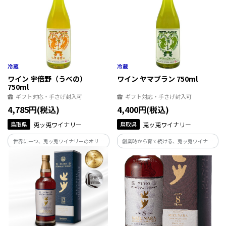
妙な吾味のバランスが整った味わいです。
ワイン 宇倍野（うべの）
ワイン ヤマブラン 750ml
750ml
ギフト対応・手さげ封入可
ギフト対応・手さげ封入可
4,785円(税込)
4,400円(税込)
鳥取県
兎ッ兎ワイナリー
鳥取県
兎ッ兎ワイナリー
世界に一つ、兎ッ兎ワイナリーのオリジ
創業時から育て続ける、兎ッ兎ワイナリ
ナルぶどう品種「宇倍野（うべの）」で
ーのクラシック「ヤマブラン」。 鳥取の
醸造したワイン。 鳥取で持続可能なぶど
自然に真摯に向き合い、悠々とぶどうを
う栽培を目指し、環境適応性、ワインと
育て、その美味しさをそのままに映した
しての美味しさをも併せ持つ、次世代を
ワイン造りを貫いてきた、歴史の結晶で
担うワインです。
す。