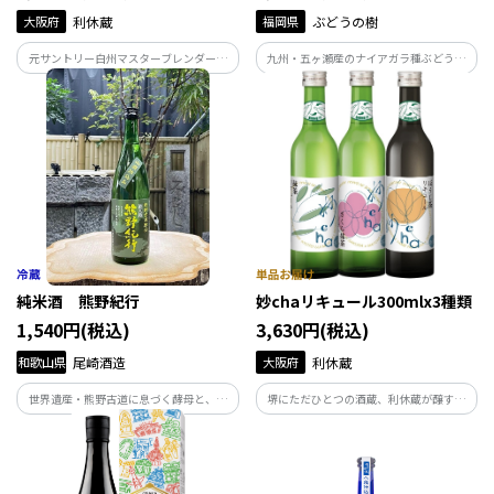
大阪府
利休蔵
福岡県
ぶどうの樹
元サントリー白州マスターブレンダー冨
九州・五ヶ瀬産のナイアガラ種ぶどうを
岡伸一氏が完全監修！OSAKAウイスキー
100％使用したぶどうの樹オリジナル
のスタンダードモデル
の“オール九州産”白ワイン。IFFAドイツ
食肉加工コンテスト金賞受賞の自家製ス
モークとのペアリングもお楽しみ頂ける
嬉しいセット。
純米酒 熊野紀行
妙chaリキュール300mlx3種類
1,540円(税込)
3,630円(税込)
和歌山県
尾崎酒造
大阪府
利休蔵
世界遺産・熊野古道に息づく酵母と、熊
堺にただひとつの酒蔵、利休蔵が醸す日
野川の清らかな水。 熊野を、そのまま持
本酒『千利休』と、堺が生んだ茶聖・千
ち帰る酒「熊野紀行」。
利休が愛した京都宇治抹茶。その二つが
あうべくしてめぐりあい、そしてうまれ
た新感覚のオリジナルリキュールセット