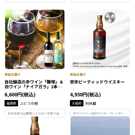
た瀬戸田レモンのみで作ったチューハイ
らしに寄り添う日本酒。
です。澄んだ味わいをお楽しみください。
果汁3%／アルコール分3%。
自社醸造の赤ワイン「糠塚」＆
悠歩ピーティッドウイスキー
白ワイン「ナイアガラ」2本セ
ット
6,600円(税込)
4,950円(税込)
福岡県
ぶどうの樹
大阪府
利休蔵
日本古来の山葡萄とメルローを掛け合わ
元サントリー白州マスターブレンダー冨
せた「富士の夢」を100％使用した“オー
岡伸一氏が完全監修！ ピートのニュアン
ル岡垣産”赤ワインと九州・五ヶ瀬産のナ
スの奥に、まろやかさと旨み。日本人の
イアガラ種ぶどうを100％使用した“オー
味覚に寄り添うスモーキーウイスキー。
ル九州産”白ワインを2本セットでお届け