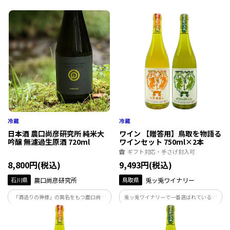
上げた味。地下93ｍから湧き出る霊峰白
上げた味。地下93ｍから湧き出る霊峰白
山の雪解け水で仕込む無濾過生原酒は絶
山の雪解け水で仕込む無濾過生原酒は絶
妙な吾味のバランスが整った味わいです。
妙な吾味のバランスが整った味わいです。
日本酒 農口尚彦研究所 純米大
ワイン 【贈答用】鳥取を物語る
吟醸 無濾過生原酒 720ml
ワインセット 750ml×2本
ギフト対応・手さげ封入可
8,800円(税込)
9,493円(税込)
石川県
農口尚彦研究所
鳥取県
兎ッ兎ワイナリー
「酒造りの神様」の異名をもつ農口尚彦
兎ッ兎ワイナリーで一番選ばれているワ
によって醸された酒は、人生を捧げ、磨き
イン2本をセットにいたしました。
上げた味。地下93ｍから湧き出る霊峰白
山の雪解け水で仕込む無濾過生原酒は絶