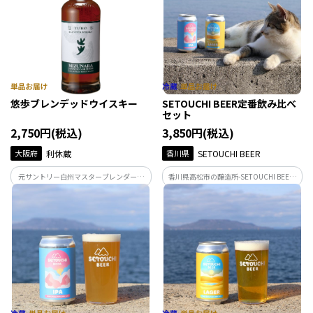
します。
悠歩ブレンデッドウイスキー
SETOUCHI BEER定番飲み比べ
セット
2,750円(税込)
3,850円(税込)
大阪府
利休蔵
香川県
SETOUCHI BEER
元サントリー白州マスターブレンダー冨
香川県高松市の醸造所-SETOUCHI BEER-
岡伸一氏が完全監修！ やさしくクセがな
が手がける、人気定番2種の飲み比べセッ
く、飲みやすい。しかも奥深いデイリー
ト。 華やかな香りと苦味が特徴のIPAと、
ウイスキー。
何杯でも楽しめるLAGER。 じっくりご堪
能ください。