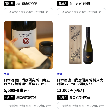
石川県
農口尚彦研究所
石川県
農口尚彦研究所
「酒造りの神様」の異名をもつ農口尚彦
「酒造りの神様」の異名をもつ農口尚彦
によって醸された酒は、人生を捧げ、磨き
によって醸された酒は、人生を捧げ、磨き
上げた味。地下93ｍから湧き出る霊峰白
上げた味。地下93ｍから湧き出る霊峰白
山の雪解け水で仕込む無濾過生原酒は絶
山の雪解け水で仕込む無濾過生原酒は絶
妙な吾味のバランスが整った味わいです。
妙な吾味のバランスが整った味わいです。
日本酒 農口尚彦研究所 山廃五
日本酒 農口尚彦研究所 純米大
百万石 無濾過生原酒720ml
吟醸 720ml 桐箱入り
5,500円(税込)
11,000円(税込)
石川県
農口尚彦研究所
石川県
農口尚彦研究所
「酒造りの神様」の異名をもつ農口尚彦
「酒造りの神様」の異名をもつ農口尚彦
によって醸された酒は、人生を捧げ、磨き
によって醸された酒は、人生を捧げ、磨き