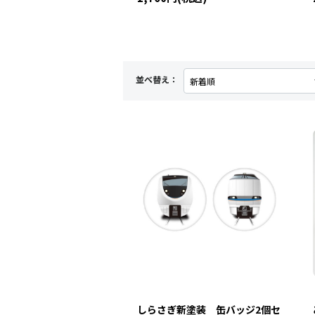
並べ替え：
しらさぎ新塗装 缶バッジ2個セ