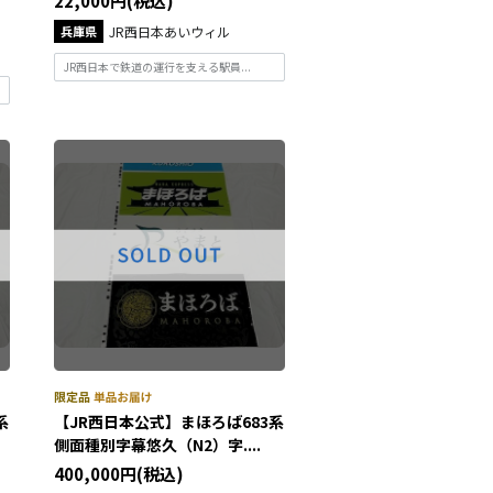
22,000円(税込)
兵庫県
JR西日本あいウィル
JR西日本で鉄道の運行を支える駅員...
系
【JR西日本公式】まほろば683系
側面種別字幕悠久（N2）字....
400,000円(税込)