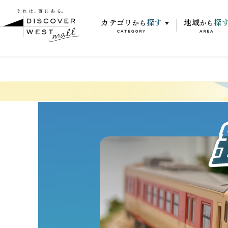
カテゴリ
探す
地域
探
から
から
CATEGORY
AREA