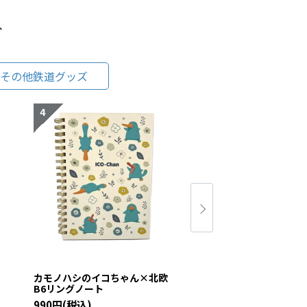
グ
その他鉄道グッズ
欧
カモノハシのイコちゃん×北欧
カモノハシのイコち
B6リングノート
メモ帳
990円(税込)
440円(税込)